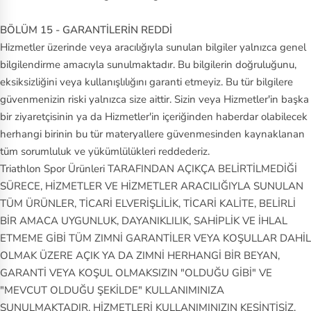
BÖLÜM 15 - GARANTİLERİN REDDİ
Hizmetler üzerinde veya aracılığıyla sunulan bilgiler yalnızca genel
bilgilendirme amacıyla sunulmaktadır. Bu bilgilerin doğruluğunu,
eksiksizliğini veya kullanışlılığını garanti etmeyiz. Bu tür bilgilere
güvenmenizin riski yalnızca size aittir. Sizin veya Hizmetler'in başka
bir ziyaretçisinin ya da Hizmetler'in içeriğinden haberdar olabilecek
herhangi birinin bu tür materyallere güvenmesinden kaynaklanan
tüm sorumluluk ve yükümlülükleri reddederiz.
Triathlon Spor Ürünleri TARAFINDAN AÇIKÇA BELİRTİLMEDİĞİ
SÜRECE, HİZMETLER VE HİZMETLER ARACILIĞIYLA SUNULAN
TÜM ÜRÜNLER, TİCARİ ELVERİŞLİLİK, TİCARİ KALİTE, BELİRLİ
BİR AMACA UYGUNLUK, DAYANIKLILIK, SAHİPLİK VE İHLAL
ETMEME GİBİ TÜM ZIMNİ GARANTİLER VEYA KOŞULLAR DAHİL
OLMAK ÜZERE AÇIK YA DA ZIMNİ HERHANGİ BİR BEYAN,
GARANTİ VEYA KOŞUL OLMAKSIZIN "OLDUĞU GİBİ" VE
"MEVCUT OLDUĞU ŞEKİLDE" KULLANIMINIZA
SUNULMAKTADIR. HİZMETLERİ KULLANIMINIZIN KESİNTİSİZ,