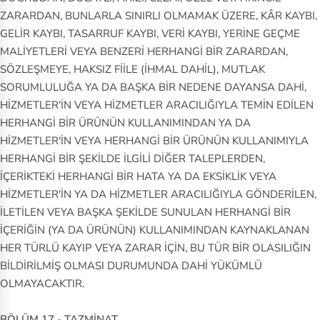
ZARARDAN, BUNLARLA SINIRLI OLMAMAK ÜZERE, KÂR KAYBI,
GELİR KAYBI, TASARRUF KAYBI, VERİ KAYBI, YERİNE GEÇME
MALİYETLERİ VEYA BENZERİ HERHANGİ BİR ZARARDAN,
SÖZLEŞMEYE, HAKSIZ FİİLE (İHMAL DAHİL), MUTLAK
SORUMLULUĞA YA DA BAŞKA BİR NEDENE DAYANSA DAHİ,
HİZMETLER'İN VEYA HİZMETLER ARACILIĞIYLA TEMİN EDİLEN
HERHANGİ BİR ÜRÜNÜN KULLANIMINDAN YA DA
HİZMETLER'İN VEYA HERHANGİ BİR ÜRÜNÜN KULLANIMIYLA
HERHANGİ BİR ŞEKİLDE İLGİLİ DİĞER TALEPLERDEN,
İÇERİKTEKİ HERHANGİ BİR HATA YA DA EKSİKLİK VEYA
HİZMETLER'İN YA DA HİZMETLER ARACILIĞIYLA GÖNDERİLEN,
İLETİLEN VEYA BAŞKA ŞEKİLDE SUNULAN HERHANGİ BİR
İÇERİĞİN (YA DA ÜRÜNÜN) KULLANIMINDAN KAYNAKLANAN
HER TÜRLÜ KAYIP VEYA ZARAR İÇİN, BU TÜR BİR OLASILIĞIN
BİLDİRİLMİŞ OLMASI DURUMUNDA DAHİ YÜKÜMLÜ
OLMAYACAKTIR.
BÖLÜM 17 - TAZMİNAT