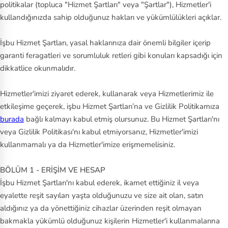
ll
politikalar (topluca "Hizmet Şartları" veya "Şartlar"), Hizmetler'i
kullandığınızda sahip olduğunuz hakları ve yükümlülükleri açıklar.
N
e
İşbu Hizmet Şartları, yasal haklarınıza dair önemli bilgiler içerip
w
garanti feragatleri ve sorumluluk retleri gibi konuları kapsadığı için
B
dikkatlice okunmalıdır.
al
Hizmetler'imizi ziyaret ederek, kullanarak veya Hizmetlerimiz ile
an
etkileşime geçerek, işbu Hizmet Şartları’na ve Gizlilik Politikamıza
ce
burada
bağlı kalmayı kabul etmiş olursunuz. Bu Hizmet Şartları'nı
veya Gizlilik Politikası'nı kabul etmiyorsanız, Hizmetler'imizi
Ni
kullanmamalı ya da Hizmetler'imize erişmemelisiniz.
ke
A
BÖLÜM 1 - ERİŞİM VE HESAP
cc
İşbu Hizmet Şartları'nı kabul ederek, ikamet ettiğiniz il veya
eyalette reşit sayılan yaşta olduğunuzu ve size ait olan, satın
O
aldığınız ya da yönettiğiniz cihazlar üzerinden reşit olmayan
ak
bakmakla yükümlü olduğunuz kişilerin Hizmetler'i kullanmalarına
le