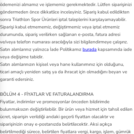
ödemenizi almamız ve işlememiz gerekmektedir. Lütfen siparişinizi
m
göndermeden önce dikkatlice inceleyiniz. Sipariş kabul edildikten
b
sonra Triathlon Spor Ürünleri iptal taleplerini karşılayamayabilir.
er
Siparişi kabul etmememiz, değiştirmemiz veya iptal etmemiz
la
durumunda, sipariş verilirken sağlanan e-posta, fatura adresi
n
ve/veya telefon numarası aracılığıyla sizi bilgilendirmeye çalışırız.
d
Satın alımlarınız yalnızca İade Politikamız
burada
kapsamında iade
veya değişime tabidir.
U
Satın alımlarınızın kişisel veya hane kullanımınız için olduğunu,
n
ticari amaçlı yeniden satış ya da ihracat için olmadığını beyan ve
d
garanti edersiniz.
er
A
BÖLÜM 4 - FİYATLAR VE FATURALANDIRMA
r
Fiyatlar, indirimler ve promosyonlar önceden bildirimde
m
bulunmaksızın değiştirilebilir. Bir ürün veya hizmet için tahsil edilen
ücret, siparişin verildiği andaki geçerli fiyattan olacaktır ve
o
siparişinizin onay e-postanızda belirtilecektir. Aksi açıkça
ur
belirtilmediği sürece, belirtilen fiyatlara vergi, kargo, işlem, gümrük