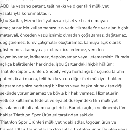
ABD ile yabancı patent, telif hakkı ve diğer fikri mülkiyet
yasalarıyla korunmaktadır.
İşbu Şartlar, Hizmetler'i yalnızca kişisel ve ticari olmayan
amaçlarınız için kullanmanıza izin verir. Hizmetler'de yer alan hiçbir
materyali, önceden yazılı iznimiz olmadan çoğaltamaz, dağıtamaz,
değiştiremez, türev çalışmalar oluşturamaz, kamuya açık olarak
gösteremez, kamuya açık olarak icra edemez, yeniden
yayımlayamaz, indiremez, depolayamaz veya iletemezsiniz. Burada
açıkça belirtilenler haricinde, işbu Şartlar'daki hiçbir hüküm;
Triathlon Spor Ürünleri, Shopify veya herhangi bir üçüncü tarafın
patent, ticari marka, telif hakkı ya da diğer fikri mülkiyet hakları
kapsamında size herhangi bir lisans veya başka bir hak tanıdığı
şeklinde yorumlanamaz ve böyle bir hak vermez. Hizmetler'in
yetkisiz kullanımı, federal ve eyalet düzeyindeki fikri mülkiyet
yasalarının ihlali anlamına gelebilir. Burada açıkça verilmemiş tüm
haklar Triathlon Spor Ürünleri tarafından saklıdır.
Triathlon Spor Ürünleri mülkiyetindeki adlar, logolar, ürün ve
hizmet adları, tasarımlar ve sloganlar; Triathlon Spor Ürünleri veya