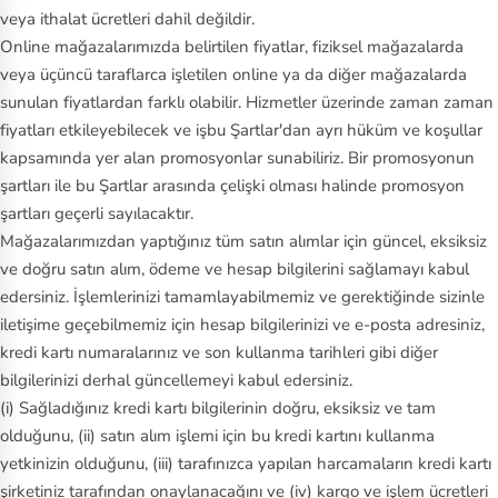
veya ithalat ücretleri dahil değildir.
V
Online mağazalarımızda belirtilen fiyatlar, fiziksel mağazalarda
an
veya üçüncü taraflarca işletilen online ya da diğer mağazalarda
s
sunulan fiyatlardan farklı olabilir. Hizmetler üzerinde zaman zaman
fiyatları etkileyebilecek ve işbu Şartlar'dan ayrı hüküm ve koşullar
Vi
kapsamında yer alan promosyonlar sunabiliriz. Bir promosyonun
ct
şartları ile bu Şartlar arasında çelişki olması halinde promosyon
or
şartları geçerli sayılacaktır.
in
Mağazalarımızdan yaptığınız tüm satın alımlar için güncel, eksiksiz
ox
ve doğru satın alım, ödeme ve hesap bilgilerini sağlamayı kabul
edersiniz. İşlemlerinizi tamamlayabilmemiz ve gerektiğinde sizinle
iletişime geçebilmemiz için hesap bilgilerinizi ve e-posta adresiniz,
kredi kartı numaralarınız ve son kullanma tarihleri gibi diğer
bilgilerinizi derhal güncellemeyi kabul edersiniz.
(i) Sağladığınız kredi kartı bilgilerinin doğru, eksiksiz ve tam
olduğunu, (ii) satın alım işlemi için bu kredi kartını kullanma
yetkinizin olduğunu, (iii) tarafınızca yapılan harcamaların kredi kartı
şirketiniz tarafından onaylanacağını ve (iv) kargo ve işlem ücretleri