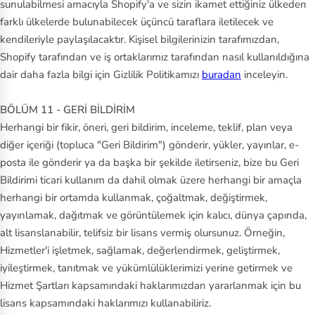
sunulabilmesi amacıyla Shopify'a ve sizin ikamet ettiğiniz ülkeden
farklı ülkelerde bulunabilecek üçüncü taraflara iletilecek ve
kendileriyle paylaşılacaktır. Kişisel bilgilerinizin tarafımızdan,
Shopify tarafından ve iş ortaklarımız tarafından nasıl kullanıldığına
dair daha fazla bilgi için Gizlilik Politikamızı
buradan
inceleyin.
BÖLÜM 11 - GERİ BİLDİRİM
Herhangi bir fikir, öneri, geri bildirim, inceleme, teklif, plan veya
diğer içeriği (topluca "Geri Bildirim") gönderir, yükler, yayınlar, e-
posta ile gönderir ya da başka bir şekilde iletirseniz, bize bu Geri
Bildirimi ticari kullanım da dahil olmak üzere herhangi bir amaçla
herhangi bir ortamda kullanmak, çoğaltmak, değiştirmek,
yayınlamak, dağıtmak ve görüntülemek için kalıcı, dünya çapında,
alt lisanslanabilir, telifsiz bir lisans vermiş olursunuz. Örneğin,
Hizmetler'i işletmek, sağlamak, değerlendirmek, geliştirmek,
iyileştirmek, tanıtmak ve yükümlülüklerimizi yerine getirmek ve
Hizmet Şartları kapsamındaki haklarımızdan yararlanmak için bu
lisans kapsamındaki haklarımızı kullanabiliriz.