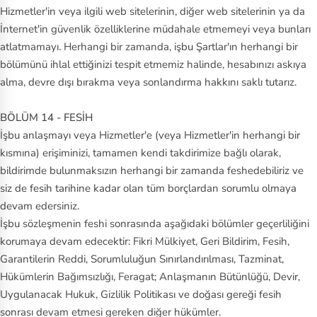
Hizmetler'in veya ilgili web sitelerinin, diğer web sitelerinin ya da
İnternet'in güvenlik özelliklerine müdahale etmemeyi veya bunları
atlatmamayı. Herhangi bir zamanda, işbu Şartlar'ın herhangi bir
bölümünü ihlal ettiğinizi tespit etmemiz halinde, hesabınızı askıya
alma, devre dışı bırakma veya sonlandırma hakkını saklı tutarız.
BÖLÜM 14 - FESİH
İşbu anlaşmayı veya Hizmetler'e (veya Hizmetler'in herhangi bir
kısmına) erişiminizi, tamamen kendi takdirimize bağlı olarak,
bildirimde bulunmaksızın herhangi bir zamanda feshedebiliriz ve
siz de fesih tarihine kadar olan tüm borçlardan sorumlu olmaya
devam edersiniz.
İşbu sözleşmenin feshi sonrasında aşağıdaki bölümler geçerliliğini
korumaya devam edecektir: Fikri Mülkiyet, Geri Bildirim, Fesih,
Garantilerin Reddi, Sorumluluğun Sınırlandırılması, Tazminat,
Hükümlerin Bağımsızlığı, Feragat; Anlaşmanın Bütünlüğü, Devir,
Uygulanacak Hukuk, Gizlilik Politikası ve doğası gereği fesih
sonrası devam etmesi gereken diğer hükümler.