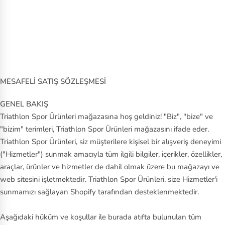
ki
n
Ja
ns
p
MESAFELİ SATIŞ SÖZLEŞMESİ
or
t
GENEL BAKIŞ
Triathlon Spor Ürünleri mağazasına hoş geldiniz! "Biz", "bize" ve
La
"bizim" terimleri, Triathlon Spor Ürünleri mağazasını ifade eder.
co
Triathlon Spor Ürünleri, siz müşterilere kişisel bir alışveriş deneyimi
st
("Hizmetler") sunmak amacıyla tüm ilgili bilgiler, içerikler, özellikler,
e
araçlar, ürünler ve hizmetler de dahil olmak üzere bu mağazayı ve
web sitesini işletmektedir. Triathlon Spor Ürünleri, size Hizmetler'i
M
sunmamızı sağlayan Shopify tarafından desteklenmektedir.
er
re
Aşağıdaki hüküm ve koşullar ile burada atıfta bulunulan tüm