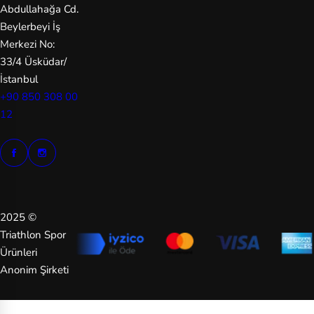
Abdullahağa Cd.
C
Beylerbeyi İş
Merkezi No:
Ea
33/4 Üsküdar/
st
İstanbul
pa
+90 850 308 00
k
12
Fa
bc
ar
e
2025 ©
Ja
Triathlon Spor
ck
Ürünleri
W
Anonim Şirketi
ol
fs