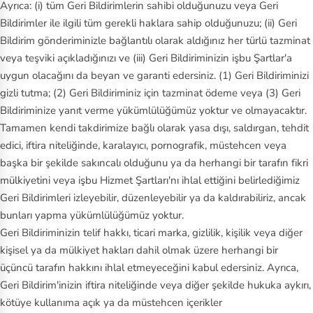
Ayrıca: (i) tüm Geri Bildirimlerin sahibi olduğunuzu veya Geri
Bildirimler ile ilgili tüm gerekli haklara sahip olduğunuzu; (ii) Geri
Bildirim gönderiminizle bağlantılı olarak aldığınız her türlü tazminat
veya teşviki açıkladığınızı ve (iii) Geri Bildiriminizin işbu Şartlar'a
uygun olacağını da beyan ve garanti edersiniz. (1) Geri Bildiriminizi
gizli tutma; (2) Geri Bildiriminiz için tazminat ödeme veya (3) Geri
Bildiriminize yanıt verme yükümlülüğümüz yoktur ve olmayacaktır.
Tamamen kendi takdirimize bağlı olarak yasa dışı, saldırgan, tehdit
edici, iftira niteliğinde, karalayıcı, pornografik, müstehcen veya
başka bir şekilde sakıncalı olduğunu ya da herhangi bir tarafın fikri
mülkiyetini veya işbu Hizmet Şartları'nı ihlal ettiğini belirlediğimiz
Geri Bildirimleri izleyebilir, düzenleyebilir ya da kaldırabiliriz, ancak
bunları yapma yükümlülüğümüz yoktur.
Geri Bildiriminizin telif hakkı, ticari marka, gizlilik, kişilik veya diğer
kişisel ya da mülkiyet hakları dahil olmak üzere herhangi bir
üçüncü tarafın hakkını ihlal etmeyeceğini kabul edersiniz. Ayrıca,
Geri Bildirim'inizin iftira niteliğinde veya diğer şekilde hukuka aykırı,
kötüye kullanıma açık ya da müstehcen içerikler