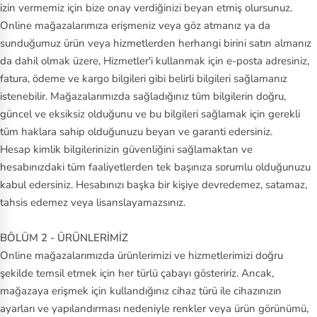
izin vermemiz için bize onay verdiğinizi beyan etmiş olursunuz.
y
Online mağazalarımıza erişmeniz veya göz atmanız ya da
sunduğumuz ürün veya hizmetlerden herhangi birini satın almanız
P
da dahil olmak üzere, Hizmetler'i kullanmak için e-posta adresiniz,
u
fatura, ödeme ve kargo bilgileri gibi belirli bilgileri sağlamanız
m
istenebilir. Mağazalarımızda sağladığınız tüm bilgilerin doğru,
a
güncel ve eksiksiz olduğunu ve bu bilgileri sağlamak için gerekli
tüm haklara sahip olduğunuzu beyan ve garanti edersiniz.
S
Hesap kimlik bilgilerinizin güvenliğini sağlamaktan ve
al
hesabınızdaki tüm faaliyetlerden tek başınıza sorumlu olduğunuzu
o
kabul edersiniz. Hesabınızı başka bir kişiye devredemez, satamaz,
m
tahsis edemez veya lisanslayamazsınız.
o
n
BÖLÜM 2 - ÜRÜNLERİMİZ
Online mağazalarımızda ürünlerimizi ve hizmetlerimizi doğru
S
şekilde temsil etmek için her türlü çabayı gösteririz. Ancak,
au
mağazaya erişmek için kullandığınız cihaz türü ile cihazınızın
co
ayarları ve yapılandırması nedeniyle renkler veya ürün görünümü,