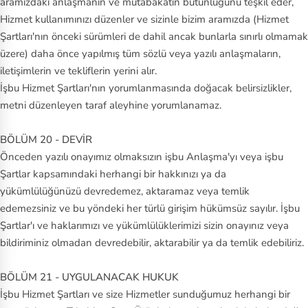
aramızdaki anlaşmanın ve mutabakatın bütünlüğünü teşkil eder,
Hizmet kullanımınızı düzenler ve sizinle bizim aramızda (Hizmet
Şartları'nın önceki sürümleri de dahil ancak bunlarla sınırlı olmamak
üzere) daha önce yapılmış tüm sözlü veya yazılı anlaşmaların,
iletişimlerin ve tekliflerin yerini alır.
İşbu Hizmet Şartları'nın yorumlanmasında doğacak belirsizlikler,
metni düzenleyen taraf aleyhine yorumlanamaz.
BÖLÜM 20 - DEVİR
Önceden yazılı onayımız olmaksızın işbu Anlaşma'yı veya işbu
Şartlar kapsamındaki herhangi bir hakkınızı ya da
yükümlülüğünüzü devredemez, aktaramaz veya temlik
edemezsiniz ve bu yöndeki her türlü girişim hükümsüz sayılır. İşbu
Şartlar'ı ve haklarımızı ve yükümlülüklerimizi sizin onayınız veya
bildiriminiz olmadan devredebilir, aktarabilir ya da temlik edebiliriz.
BÖLÜM 21 - UYGULANACAK HUKUK
İşbu Hizmet Şartları ve size Hizmetler sunduğumuz herhangi bir