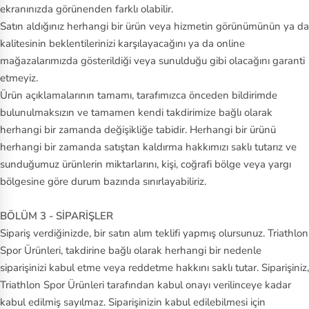
ny
ekranınızda görünenden farklı olabilir.
Satın aldığınız herhangi bir ürün veya hizmetin görünümünün ya da
S
kalitesinin beklentilerinizi karşılayacağını ya da online
ke
mağazalarımızda gösterildiği veya sunulduğu gibi olacağını garanti
ch
etmeyiz.
Ürün açıklamalarının tamamı, tarafımızca önceden bildirimde
er
bulunulmaksızın ve tamamen kendi takdirimize bağlı olarak
s
herhangi bir zamanda değişikliğe tabidir. Herhangi bir ürünü
Sl
herhangi bir zamanda satıştan kaldırma hakkımızı saklı tutarız ve
sunduğumuz ürünlerin miktarlarını, kişi, coğrafi bölge veya yargı
a
bölgesine göre durum bazında sınırlayabiliriz.
m
BÖLÜM 3 - SİPARİŞLER
St
Sipariş verdiğinizde, bir satın alım teklifi yapmış olursunuz. Triathlon
an
Spor Ürünleri, takdirine bağlı olarak herhangi bir nedenle
le
siparişinizi kabul etme veya reddetme hakkını saklı tutar. Siparişiniz,
y
Triathlon Spor Ürünleri tarafından kabul onayı verilinceye kadar
kabul edilmiş sayılmaz. Siparişinizin kabul edilebilmesi için
Ti