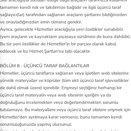
Site aracılığıyla sunulan isteğe bağlı araçların tarafınızca kullanımı
tamamen kendi risk ve takdirinize bağlıdır ve ilgili üçüncü taraf
sağlayıcı(lar) tarafından sağlanan araçların şartlarını bildiğinizden
ve onayladığınızdan emin olmanız gerekir.
Ayrıca, gelecekte Hizmetler aracılığıyla yeni özellikler sunabiliriz
(yeni araçların ve kaynakların piyasaya sürülmesi de buna dahildir).
Bu tür yeni özellikler de Hizmetler'in bir parçası olarak kabul
edilecek ve bu Hizmet Şartları'na tabi olacaktır.
BÖLÜM 8 - ÜÇÜNCÜ TARAF BAĞLANTILAR
Hizmetler, üçüncü taraflarca sağlanan veya işletilen web sitelerine
yönelik materyaller ve köprüler (tüm ekli üçüncü taraf işlevsellikler
de dahil olmak üzere) içerebilir. Erişmeyi seçtiğiniz herhangi bir
üçüncü taraf materyalin veya web sitesinin içeriğini ya da
doğruluğunu incelemekten veya değerlendirmekten sorumlu
tutulamayız. Bu materyallere veya üçüncü taraf sitelere erişmek için
Hizmetler'den ayrılmaya karar verirseniz, bunu tamamen kendi
sorumluluğunuzda yapmış olursunuz.