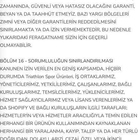
ZAMANINDA, GÜVENLİ VEYA HATASIZ OLACAĞINI GARANTİ,
BEYAN YA DA TAAHHÜT ETMEYİZ. BAZI YARGI BÖLGELERİ
ZIMNİ VEYA DİĞER GARANTİLERİN REDDEDİLMESİNİ
SINIRLAMAKTA YA DA İZİN VERMEMEKTEDİR, BU NEDENLE
YUKARIDAKİ FERAGATNAME SİZİN İÇİN GEÇERLİ
OLMAYABİLİR.
BÖLÜM 16 - SORUMLULUĞUN SINIRLANDIRILMASI
KANUNEN İZİN VERİLEN EN GENİŞ KAPSAMDA, HİÇBİR
DURUMDA Triathlon Spor Ürünleri, İŞ ORTAKLARIMIZ,
YÖNETİCİLERİMİZ, YETKİLİLERİMİZ, ÇALIŞANLARIMIZ, BAĞLI
KURULUŞLARIMIZ, TEMSİLCİLERİMİZ, YÜKLENİCİLERİMİZ,
HİZMET SAĞLAYICILARIMIZ VEYA LİSANS VERENLERİMİZ YA
DA SHOPIFY VE BAĞLI KURULUŞLARIN İLGİLİ TARAFLARI;
HİZMETLER'İN VEYA HİZMETLER ARACILIĞIYLA TEMİN EDİLEN
HERHANGİ BİR ÜRÜNÜN KULLANIMINDAN KAYNAKLANAN
HERHANGİ BİR YARALANMA, KAYIP, TALEP YA DA HER TÜRLÜ
DOĞRUDAN, DOLAYLI, ARIZİ, CEZAİ, ÖZEL VEYA İKİNCİL