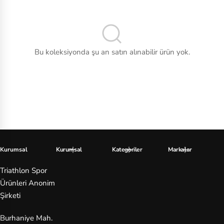
ok
Tenis
s
Voleybol
C
Bu koleksiyonda şu an satın alınabilir ürün yok.
as
io
C
o
nv
er
se
Kurumsal
Kurumsal
Kategoriler
Markalar
Triathlon Spor
Cr
Ürünleri Anonim
oc
Şirketi
s
Burhaniye Mah.
D