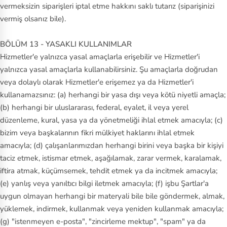
vermeksizin siparişleri iptal etme hakkını saklı tutarız (siparişinizi
vermiş olsanız bile).
BÖLÜM 13 - YASAKLI KULLANIMLAR
Hizmetler'e yalnızca yasal amaçlarla erişebilir ve Hizmetler'i
yalnızca yasal amaçlarla kullanabilirsiniz. Şu amaçlarla doğrudan
veya dolaylı olarak Hizmetler'e erişemez ya da Hizmetler'i
kullanamazsınız: (a) herhangi bir yasa dışı veya kötü niyetli amaçla;
(b) herhangi bir uluslararası, federal, eyalet, il veya yerel
düzenleme, kural, yasa ya da yönetmeliği ihlal etmek amacıyla; (c)
bizim veya başkalarının fikri mülkiyet haklarını ihlal etmek
amacıyla; (d) çalışanlarımızdan herhangi birini veya başka bir kişiyi
taciz etmek, istismar etmek, aşağılamak, zarar vermek, karalamak,
iftira atmak, küçümsemek, tehdit etmek ya da incitmek amacıyla;
(e) yanlış veya yanıltıcı bilgi iletmek amacıyla; (f) işbu Şartlar'a
uygun olmayan herhangi bir materyali bile bile göndermek, almak,
yüklemek, indirmek, kullanmak veya yeniden kullanmak amacıyla;
(g) "istenmeyen e-posta", "zincirleme mektup", "spam" ya da