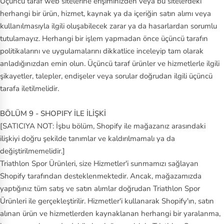
Üçüncü taraf web sitelerine erişiminizden veya bu sitelerdeki
herhangi bir ürün, hizmet, kaynak ya da içeriğin satın alımı veya
kullanılmasıyla ilgili oluşabilecek zarar ya da hasarlardan sorumlu
tutulamayız. Herhangi bir işlem yapmadan önce üçüncü tarafın
politikalarını ve uygulamalarını dikkatlice inceleyip tam olarak
anladığınızdan emin olun. Üçüncü taraf ürünler ve hizmetlerle ilgili
şikayetler, talepler, endişeler veya sorular doğrudan ilgili üçüncü
tarafa iletilmelidir.
BÖLÜM 9 - SHOPIFY İLE İLİŞKİ
[SATICIYA NOT: İşbu bölüm, Shopify ile mağazanız arasındaki
ilişkiyi doğru şekilde tanımlar ve kaldırılmamalı ya da
değiştirilmemelidir.]
Triathlon Spor Ürünleri, size Hizmetler'i sunmamızı sağlayan
Shopify tarafından desteklenmektedir. Ancak, mağazamızda
yaptığınız tüm satış ve satın alımlar doğrudan Triathlon Spor
Ürünleri ile gerçekleştirilir. Hizmetler'i kullanarak Shopify'ın, satın
alınan ürün ve hizmetlerden kaynaklanan herhangi bir yaralanma,