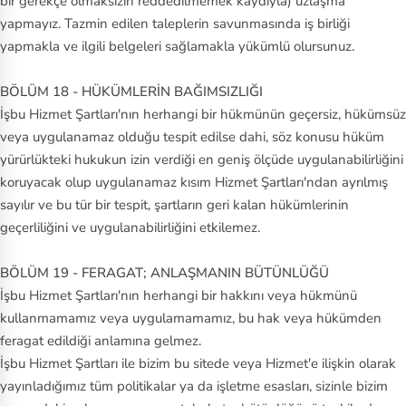
bir gerekçe olmaksızın reddedilmemek kaydıyla) uzlaşma
yapmayız. Tazmin edilen taleplerin savunmasında iş birliği
yapmakla ve ilgili belgeleri sağlamakla yükümlü olursunuz.
BÖLÜM 18 - HÜKÜMLERİN BAĞIMSIZLIĞI
İşbu Hizmet Şartları'nın herhangi bir hükmünün geçersiz, hükümsüz
veya uygulanamaz olduğu tespit edilse dahi, söz konusu hüküm
yürürlükteki hukukun izin verdiği en geniş ölçüde uygulanabilirliğini
koruyacak olup uygulanamaz kısım Hizmet Şartları'ndan ayrılmış
sayılır ve bu tür bir tespit, şartların geri kalan hükümlerinin
geçerliliğini ve uygulanabilirliğini etkilemez.
BÖLÜM 19 - FERAGAT; ANLAŞMANIN BÜTÜNLÜĞÜ
İşbu Hizmet Şartları'nın herhangi bir hakkını veya hükmünü
kullanmamamız veya uygulamamamız, bu hak veya hükümden
feragat edildiği anlamına gelmez.
İşbu Hizmet Şartları ile bizim bu sitede veya Hizmet'e ilişkin olarak
yayınladığımız tüm politikalar ya da işletme esasları, sizinle bizim