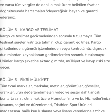
ve varsa tüm vergiler de dahil olmak üzere belirtilen fiyatlar
doğrultusunda harcamaları ödeyeceğinizi beyan ve garanti
edersiniz.
BÖLÜM 5 - KARGO VE TESLİMAT
Kargo ve teslimat gecikmelerinden sorumlu tutulamayız. Tüm
teslimat süreleri yalnızca tahmini olup garanti edilmez. Kargo
şirketlerinden, gümrük işlemlerinden veya kontrolümüz dışındaki
durumlardan kaynaklanan gecikmelerden sorumlu tutulamayız.
Ürünleri kargo şirketine aktardığımızda, mülkiyet ve kayıp riski size
geçer.
BÖLÜM 6 - FİKRİ MÜLKİYET
Tüm ticari markalar, markalar, metinler, görüntüler, görseller,
grafikler, ürün değerlendirmeleri, video ve sesler dahil ancak
bunlarla sınırlı olmamak üzere Hizmetler'imiz ve bu Hizmetler'imizin
tasarımı, seçimi ve düzenlemesi, Triathlon Spor Ürünleri
mağazasına, bağlı kuruluşlarına veya lisans verenlerine aittir ve