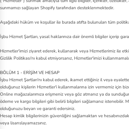
("Hizmetler") sunmak amacıyla tüm ilgili bilgiler, içerikler, özellikl
sunmamızı sağlayan Shopify tarafından desteklenmektedir.
Aşağıdaki hüküm ve koşullar ile burada atıfta bulunulan tüm politikal
İşbu Hizmet Şartları, yasal haklarınıza dair önemli bilgiler içerip gara
Hizmetler'imizi ziyaret ederek, kullanarak veya Hizmetlerimiz ile etk
Gizlilik Politikası'nı kabul etmiyorsanız, Hizmetler'imizi kullanmamal
BÖLÜM 1 - ERİŞİM VE HESAP
İşbu Hizmet Şartları'nı kabul ederek, ikamet ettiğiniz il veya eyalet
olduğunuz kişilerin Hizmetler'i kullanmalarına izin vermemiz için bi
Online mağazalarımıza erişmeniz veya göz atmanız ya da sunduğumuz 
ödeme ve kargo bilgileri gibi belirli bilgileri sağlamanız istenebili
olduğunuzu beyan ve garanti edersiniz.
Hesap kimlik bilgilerinizin güvenliğini sağlamaktan ve hesabınızda
veya lisanslayamazsınız.