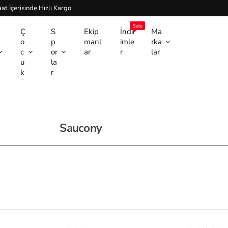
at İçerisinde Hızlı Kargo
Sale
Ç
S
Ekip
İndir
Ma
o
p
manl
imle
rka
c
or
ar
r
lar
u
la
k
r
Saucony