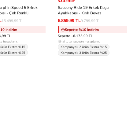
SAUCONY
-%30
rphin Speed 5 Erkek
Saucony Ride 19 Erkek Koşu
ısı - Çok Renkli
Ayakkabısı - Kırık Beyaz
L
6.859,99 TL
15.499,99 TL
9.799,99 TL
10 İndirim
Sepette %10 İndirim
4,99 TL
Sepette ~6.173,99 TL
te hesaplanır.
Nihai tutar sepette hesaplanır.
 ürün Ekstra %15
Kampanyalı 2 ürün Ekstra %15
 ürün Ekstra %25
Kampanyalı 3 ürün Ekstra %25