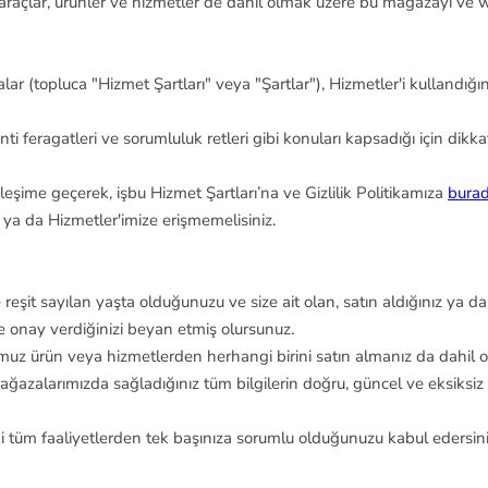
er, araçlar, ürünler ve hizmetler de dahil olmak üzere bu mağazayı ve w
Yükleniyor...
ar (topluca "Hizmet Şartları" veya "Şartlar"), Hizmetler'i kullandığı
nti feragatleri ve sorumluluk retleri gibi konuları kapsadığı için dikka
ileşime geçerek, işbu Hizmet Şartları’na ve Gizlilik Politikamıza
bura
ı ya da Hizmetler'imize erişmemelisiniz.
te reşit sayılan yaşta olduğunuzu ve size ait olan, satın aldığınız y
ze onay verdiğinizi beyan etmiş olursunuz.
ürün veya hizmetlerden herhangi birini satın almanız da dahil olma
r. Mağazalarımızda sağladığınız tüm bilgilerin doğru, güncel ve eksiks
ki tüm faaliyetlerden tek başınıza sorumlu olduğunuzu kabul edersin