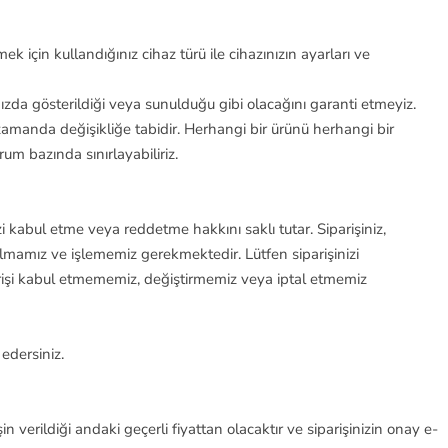
 için kullandığınız cihaz türü ile cihazınızın ayarları ve
ızda gösterildiği veya sunulduğu gibi olacağını garanti etmeyiz.
amanda değişikliğe tabidir. Herhangi bir ürünü herhangi bir
um bazında sınırlayabiliriz.
izi kabul etme veya reddetme hakkını saklı tutar. Siparişiniz,
almamız ve işlememiz gerekmektedir. Lütfen siparişinizi
parişi kabul etmememiz, değiştirmemiz veya iptal etmemiz
 edersiniz.
n verildiği andaki geçerli fiyattan olacaktır ve siparişinizin onay e-