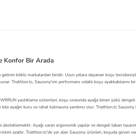
e Konfor Bir Arada
a getiren köklü markalardan biridir. Uzun yıllara dayanan koşu tecrübes
sunar. Triathlon.tc, Saucony'nin performans odaklı koşu ayakkabılarını bir
 PWRRUN yastıklama sistemleri, koşu sırasında ayağa binen yükü dengeli ş
 bile ayağın kuru ve rahat kalmasına yardımcı olur. Triathlon.tc Saucony 
i desteklemektir. Ayağı saran ergonomik yapılar ve dengeli taban tasarıml
iskini azaltır. Triathlon.tc'de yer alan Saucony ürünleri, koşuda güven v