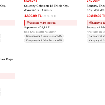
SAUCONY
-%30
SAUCONY
-%30
 Koşu
Saucony Cohesion 18 Erkek Koşu
Saucony Endo
Ayakkabısı - Gümüş
Koşu Ayakkab
4.899,99 TL
10.849,99 T
6.999,99 TL
Sepette %10 İndirim
Sepette %
Sepette ~4.409,99 TL
Sepette ~9.76
Nihai tutar sepette hesaplanır.
Nihai tutar sepet
Kampanyalı 2 ürün Ekstra %15
Kampanyalı 2
Kampanyalı 3 ürün Ekstra %25
Kampanyalı 3
rkek Koşu