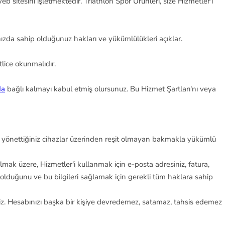
eb sitesini işletmektedir. Triathlon Spor Ürünleri, size Hizmetler'i
nızda sahip olduğunuz hakları ve yükümlülükleri açıklar.
tlice okunmalıdır.
da
bağlı kalmayı kabul etmiş olursunuz. Bu Hizmet Şartları'nı veya
a da yönettiğiniz cihazlar üzerinden reşit olmayan bakmakla yükümlü
k üzere, Hizmetler'i kullanmak için e-posta adresiniz, fatura,
iz olduğunu ve bu bilgileri sağlamak için gerekli tüm haklara sahip
iz. Hesabınızı başka bir kişiye devredemez, satamaz, tahsis edemez