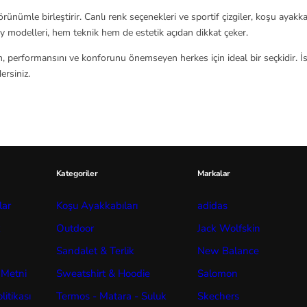
rünümle birleştirir. Canlı renk seçenekleri ve sportif çizgiler, koşu ayak
ny modelleri, hem teknik hem de estetik açıdan dikkat çeker.
n, performansını ve konforunu önemseyen herkes için ideal bir seçkidir. İs
rsiniz.
Kategoriler
Markalar
lar
Koşu Ayakkabıları
adidas
k
Outdoor
Jack Wolfskin
Sandalet & Terlik
New Balance
 Metni
Sweatshirt & Hoodie
Salomon
itikası
Termos - Matara - Suluk
Skechers