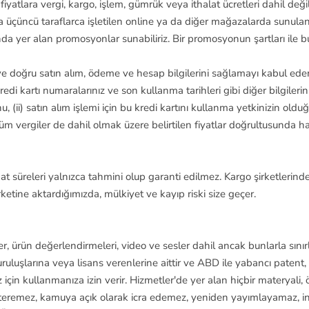
 fiyatlara vergi, kargo, işlem, gümrük veya ithalat ücretleri dahil değil
a üçüncü taraflarca işletilen online ya da diğer mağazalarda sunulan 
a yer alan promosyonlar sunabiliriz. Bir promosyonun şartları ile bu
ve doğru satın alım, ödeme ve hesap bilgilerini sağlamayı kabul eder
kredi kartı numaralarınız ve son kullanma tarihleri gibi diğer bilgiler
u, (ii) satın alım işlemi için bu kredi kartını kullanma yetkinizin olduğ
tüm vergiler de dahil olmak üzere belirtilen fiyatlar doğrultusunda h
t süreleri yalnızca tahmini olup garanti edilmez. Kargo şirketleri
tine aktardığımızda, mülkiyet ve kayıp riski size geçer.
kler, ürün değerlendirmeleri, video ve sesler dahil ancak bunlarla sın
luşlarına veya lisans verenlerine aittir ve ABD ile yabancı patent, t
nız için kullanmanıza izin verir. Hizmetler'de yer alan hiçbir materya
steremez, kamuya açık olarak icra edemez, yeniden yayımlayamaz, i