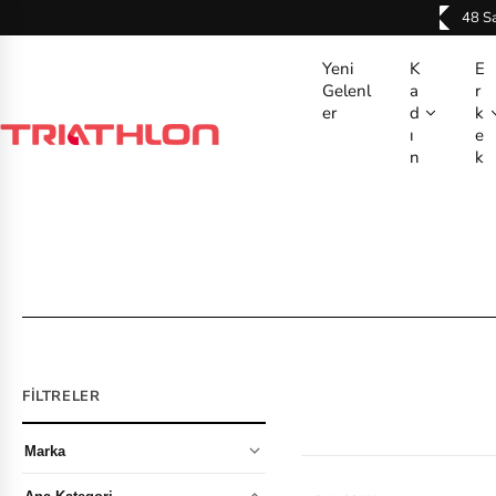
İ
2 Taksit!
48 Sa
ç
e
Yeni
K
E
Gelenl
a
r
r
er
d
k
i
ı
e
ğ
n
k
e
a
t
l
a
FILTRELER
Marka