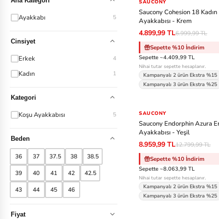
Ana Kategori
SAUCONY
-%30
Saucony Cohesion 18 Kadın
Ayakkabı
5
Ayakkabısı - Krem
4.899,99 TL
6.999,99 TL
Cinsiyet
Sepette %10 İndirim
Sepette ~4.409,99 TL
Erkek
4
Nihai tutar sepette hesaplanır.
Kadın
1
Kampanyalı 2 ürün Ekstra %15
Kampanyalı 3 ürün Ekstra %25
Kategori
SAUCONY
-%30
Koşu Ayakkabısı
5
Saucony Endorphin Azura E
Ayakkabısı - Yeşil
Beden
8.959,99 TL
12.799,99 TL
36
37
37.5
38
38.5
Sepette %10 İndirim
Sepette ~8.063,99 TL
39
40
41
42
42.5
Nihai tutar sepette hesaplanır.
Kampanyalı 2 ürün Ekstra %15
43
44
45
46
Kampanyalı 3 ürün Ekstra %25
Fiyat