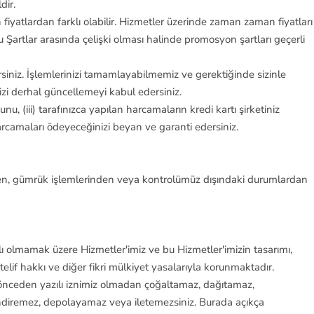
dir.
fiyatlardan farklı olabilir. Hizmetler üzerinde zaman zaman fiyatları
 Şartlar arasında çelişki olması halinde promosyon şartları geçerli
siniz. İşlemlerinizi tamamlayabilmemiz ve gerektiğinde sizinle
inizi derhal güncellemeyi kabul edersiniz.
unu, (iii) tarafınızca yapılan harcamaların kredi kartı şirketiniz
arcamaları ödeyeceğinizi beyan ve garanti edersiniz.
nden, gümrük işlemlerinden veya kontrolümüz dışındaki durumlardan
ırlı olmamak üzere Hizmetler'imiz ve bu Hizmetler'imizin tasarımı,
elif hakkı ve diğer fikri mülkiyet yasalarıyla korunmaktadır.
li, önceden yazılı iznimiz olmadan çoğaltamaz, dağıtamaz,
ndiremez, depolayamaz veya iletemezsiniz. Burada açıkça