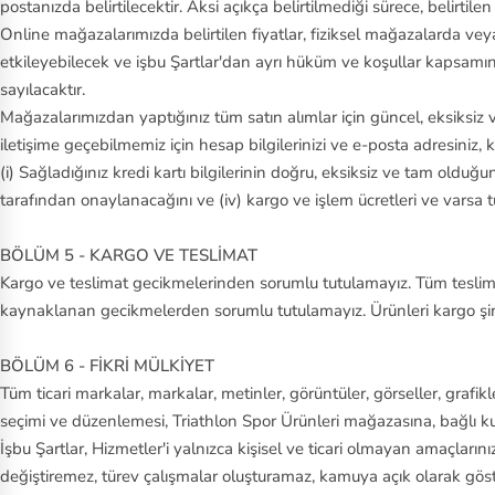
postanızda belirtilecektir. Aksi açıkça belirtilmediği sürece, belirtilen
Online mağazalarımızda belirtilen fiyatlar, fiziksel mağazalarda vey
etkileyebilecek ve işbu Şartlar'dan ayrı hüküm ve koşullar kapsamınd
sayılacaktır.
Mağazalarımızdan yaptığınız tüm satın alımlar için güncel, eksiksiz 
iletişime geçebilmemiz için hesap bilgilerinizi ve e-posta adresiniz, 
(i) Sağladığınız kredi kartı bilgilerinin doğru, eksiksiz ve tam olduğun
tarafından onaylanacağını ve (iv) kargo ve işlem ücretleri ve varsa 
BÖLÜM 5 - KARGO VE TESLİMAT
Kargo ve teslimat gecikmelerinden sorumlu tutulamayız. Tüm teslima
kaynaklanan gecikmelerden sorumlu tutulamayız. Ürünleri kargo şirke
BÖLÜM 6 - FİKRİ MÜLKİYET
Tüm ticari markalar, markalar, metinler, görüntüler, görseller, grafi
seçimi ve düzenlemesi, Triathlon Spor Ürünleri mağazasına, bağlı kuru
İşbu Şartlar, Hizmetler'i yalnızca kişisel ve ticari olmayan amaçları
değiştiremez, türev çalışmalar oluşturamaz, kamuya açık olarak gö