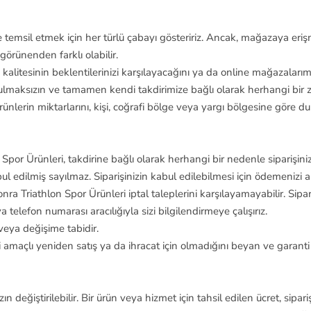
emsil etmek için her türlü çabayı gösteririz. Ancak, mağazaya erişmek
örünenden farklı olabilir.
alitesinin beklentilerinizi karşılayacağını ya da online mağazalarım
lmaksızın ve tamamen kendi takdirimize bağlı olarak herhangi bir z
lerin miktarlarını, kişi, coğrafi bölge veya yargı bölgesine göre dur
on Spor Ürünleri, takdirine bağlı olarak herhangi bir nedenle siparişin
ul edilmiş sayılmaz. Siparişinizin kabul edilebilmesi için ödemenizi 
nra Triathlon Spor Ürünleri iptal taleplerini karşılayamayabilir. Si
telefon numarası aracılığıyla sizi bilgilendirmeye çalışırız.
eya değişime tabidir.
ri amaçlı yeniden satış ya da ihracat için olmadığını beyan ve garanti
eğiştirilebilir. Bir ürün veya hizmet için tahsil edilen ücret, siparişi