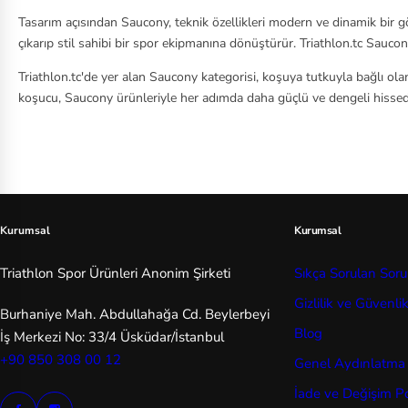
Tasarım açısından Saucony, teknik özellikleri modern ve dinamik bir gö
çıkarıp stil sahibi bir spor ekipmanına dönüştürür. Triathlon.tc Sauco
Triathlon.tc'de yer alan Saucony kategorisi, koşuya tutkuyla bağlı ola
koşucu, Saucony ürünleriyle her adımda daha güçlü ve dengeli hissede
Kurumsal
Kurumsal
Triathlon Spor Ürünleri Anonim Şirketi
Sıkça Sorulan Soru
Gizlilik ve Güvenli
Burhaniye Mah. Abdullahağa Cd. Beylerbeyi
Blog
İş Merkezi No: 33/4 Üsküdar/İstanbul
+90 850 308 00 12
Genel Aydınlatma
İade ve Değişim Pol