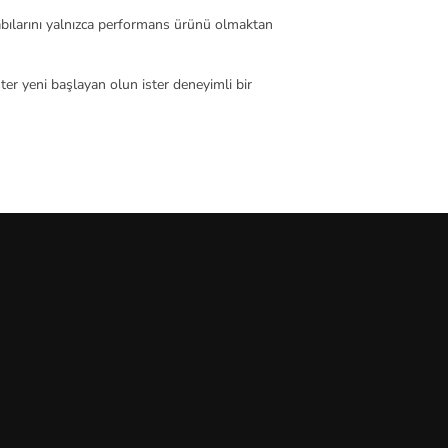
kabılarını yalnızca performans ürünü olmaktan
ter yeni başlayan olun ister deneyimli bir