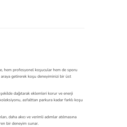
iyle, hem profesyonel koşucular hem de sporu
 araya getirerek koşu deneyiminizi bir üst
ekilde dağıtarak eklemleri korur ve enerji
koleksiyonu, asfalttan parkura kadar farklı koşu
arı, daha akıcı ve verimli adımlar atılmasına
eren bir deneyim sunar.