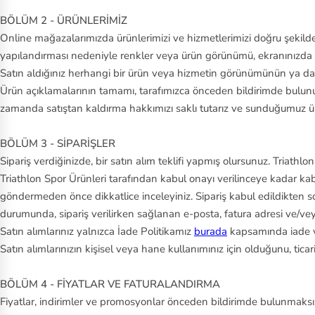
BÖLÜM 2 - ÜRÜNLERİMİZ
Online mağazalarımızda ürünlerimizi ve hizmetlerimizi doğru şekilde t
yapılandırması nedeniyle renkler veya ürün görünümü, ekranınızda g
Satın aldığınız herhangi bir ürün veya hizmetin görünümünün ya da k
Ürün açıklamalarının tamamı, tarafımızca önceden bildirimde bulunu
zamanda satıştan kaldırma hakkımızı saklı tutarız ve sunduğumuz ürün
BÖLÜM 3 - SİPARİŞLER
Sipariş verdiğinizde, bir satın alım teklifi yapmış olursunuz. Triathl
Triathlon Spor Ürünleri tarafından kabul onayı verilinceye kadar kab
göndermeden önce dikkatlice inceleyiniz. Sipariş kabul edildikten so
durumunda, sipariş verilirken sağlanan e-posta, fatura adresi ve/veya 
Satın alımlarınız yalnızca İade Politikamız
burada
kapsamında iade v
Satın alımlarınızın kişisel veya hane kullanımınız için olduğunu, tica
BÖLÜM 4 - FİYATLAR VE FATURALANDIRMA
Fiyatlar, indirimler ve promosyonlar önceden bildirimde bulunmaksızın d