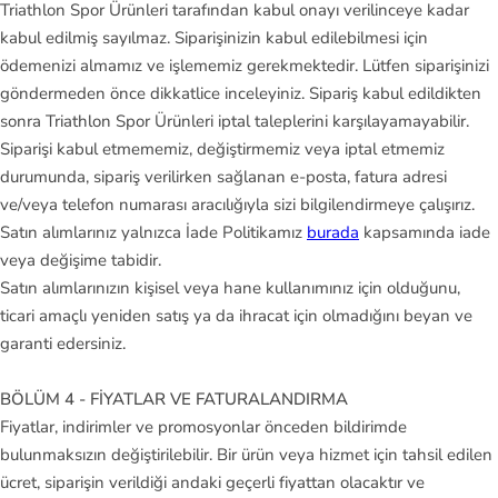
Triathlon Spor Ürünleri tarafından kabul onayı verilinceye kadar
m
kabul edilmiş sayılmaz. Siparişinizin kabul edilebilmesi için
b
ödemenizi almamız ve işlememiz gerekmektedir. Lütfen siparişinizi
er
göndermeden önce dikkatlice inceleyiniz. Sipariş kabul edildikten
la
sonra Triathlon Spor Ürünleri iptal taleplerini karşılayamayabilir.
n
Siparişi kabul etmememiz, değiştirmemiz veya iptal etmemiz
d
durumunda, sipariş verilirken sağlanan e-posta, fatura adresi
ve/veya telefon numarası aracılığıyla sizi bilgilendirmeye çalışırız.
U
Satın alımlarınız yalnızca İade Politikamız
burada
kapsamında iade
n
veya değişime tabidir.
d
Satın alımlarınızın kişisel veya hane kullanımınız için olduğunu,
er
ticari amaçlı yeniden satış ya da ihracat için olmadığını beyan ve
garanti edersiniz.
A
r
BÖLÜM 4 - FİYATLAR VE FATURALANDIRMA
m
Fiyatlar, indirimler ve promosyonlar önceden bildirimde
o
bulunmaksızın değiştirilebilir. Bir ürün veya hizmet için tahsil edilen
ur
ücret, siparişin verildiği andaki geçerli fiyattan olacaktır ve