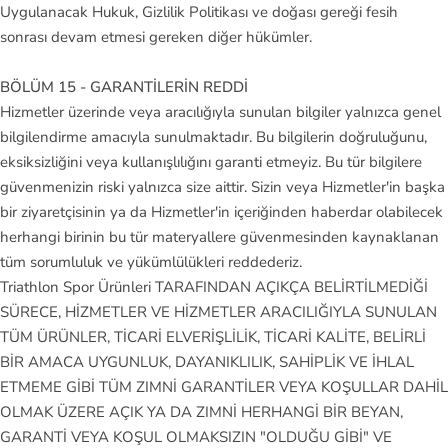
Uygulanacak Hukuk, Gizlilik Politikası ve doğası gereği fesih
sonrası devam etmesi gereken diğer hükümler.
BÖLÜM 15 - GARANTİLERİN REDDİ
Hizmetler üzerinde veya aracılığıyla sunulan bilgiler yalnızca genel
bilgilendirme amacıyla sunulmaktadır. Bu bilgilerin doğruluğunu,
eksiksizliğini veya kullanışlılığını garanti etmeyiz. Bu tür bilgilere
güvenmenizin riski yalnızca size aittir. Sizin veya Hizmetler'in başka
bir ziyaretçisinin ya da Hizmetler'in içeriğinden haberdar olabilecek
herhangi birinin bu tür materyallere güvenmesinden kaynaklanan
tüm sorumluluk ve yükümlülükleri reddederiz.
Triathlon Spor Ürünleri TARAFINDAN AÇIKÇA BELİRTİLMEDİĞİ
SÜRECE, HİZMETLER VE HİZMETLER ARACILIĞIYLA SUNULAN
TÜM ÜRÜNLER, TİCARİ ELVERİŞLİLİK, TİCARİ KALİTE, BELİRLİ
BİR AMACA UYGUNLUK, DAYANIKLILIK, SAHİPLİK VE İHLAL
ETMEME GİBİ TÜM ZIMNİ GARANTİLER VEYA KOŞULLAR DAHİL
OLMAK ÜZERE AÇIK YA DA ZIMNİ HERHANGİ BİR BEYAN,
GARANTİ VEYA KOŞUL OLMAKSIZIN "OLDUĞU GİBİ" VE