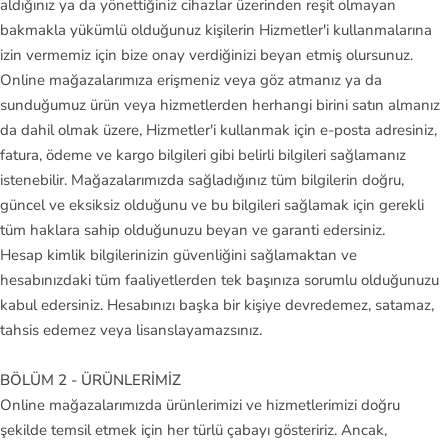
aldığınız ya da yönettiğiniz cihazlar üzerinden reşit olmayan
y
bakmakla yükümlü olduğunuz kişilerin Hizmetler'i kullanmalarına
izin vermemiz için bize onay verdiğinizi beyan etmiş olursunuz.
P
Online mağazalarımıza erişmeniz veya göz atmanız ya da
u
sunduğumuz ürün veya hizmetlerden herhangi birini satın almanız
m
da dahil olmak üzere, Hizmetler'i kullanmak için e-posta adresiniz,
a
fatura, ödeme ve kargo bilgileri gibi belirli bilgileri sağlamanız
istenebilir. Mağazalarımızda sağladığınız tüm bilgilerin doğru,
S
güncel ve eksiksiz olduğunu ve bu bilgileri sağlamak için gerekli
al
tüm haklara sahip olduğunuzu beyan ve garanti edersiniz.
o
Hesap kimlik bilgilerinizin güvenliğini sağlamaktan ve
m
hesabınızdaki tüm faaliyetlerden tek başınıza sorumlu olduğunuzu
o
kabul edersiniz. Hesabınızı başka bir kişiye devredemez, satamaz,
n
tahsis edemez veya lisanslayamazsınız.
S
BÖLÜM 2 - ÜRÜNLERİMİZ
au
Online mağazalarımızda ürünlerimizi ve hizmetlerimizi doğru
şekilde temsil etmek için her türlü çabayı gösteririz. Ancak,
co