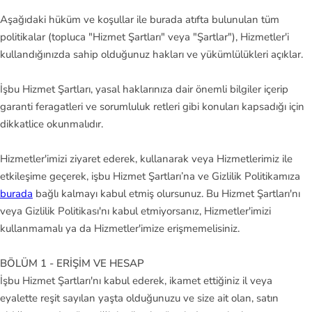
ll
Aşağıdaki hüküm ve koşullar ile burada atıfta bulunulan tüm
N
politikalar (topluca "Hizmet Şartları" veya "Şartlar"), Hizmetler'i
e
kullandığınızda sahip olduğunuz hakları ve yükümlülükleri açıklar.
w
İşbu Hizmet Şartları, yasal haklarınıza dair önemli bilgiler içerip
B
garanti feragatleri ve sorumluluk retleri gibi konuları kapsadığı için
al
dikkatlice okunmalıdır.
an
ce
Hizmetler'imizi ziyaret ederek, kullanarak veya Hizmetlerimiz ile
etkileşime geçerek, işbu Hizmet Şartları’na ve Gizlilik Politikamıza
Ni
burada
bağlı kalmayı kabul etmiş olursunuz. Bu Hizmet Şartları'nı
ke
veya Gizlilik Politikası'nı kabul etmiyorsanız, Hizmetler'imizi
A
kullanmamalı ya da Hizmetler'imize erişmemelisiniz.
cc
BÖLÜM 1 - ERİŞİM VE HESAP
O
İşbu Hizmet Şartları'nı kabul ederek, ikamet ettiğiniz il veya
ak
eyalette reşit sayılan yaşta olduğunuzu ve size ait olan, satın
le