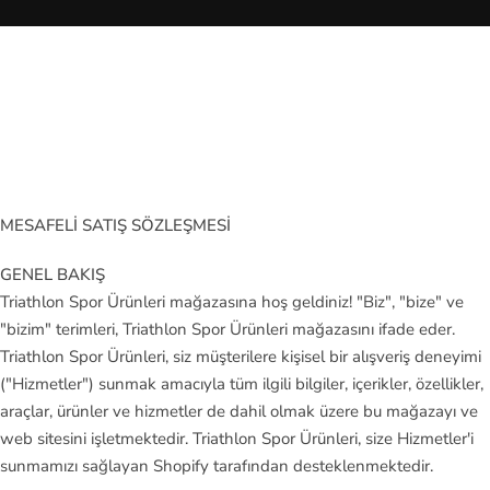
ki
n
Ja
ns
p
or
t
MESAFELİ SATIŞ SÖZLEŞMESİ
La
GENEL BAKIŞ
co
Triathlon Spor Ürünleri mağazasına hoş geldiniz! "Biz", "bize" ve
st
"bizim" terimleri, Triathlon Spor Ürünleri mağazasını ifade eder.
e
Triathlon Spor Ürünleri, siz müşterilere kişisel bir alışveriş deneyimi
("Hizmetler") sunmak amacıyla tüm ilgili bilgiler, içerikler, özellikler,
M
araçlar, ürünler ve hizmetler de dahil olmak üzere bu mağazayı ve
er
web sitesini işletmektedir. Triathlon Spor Ürünleri, size Hizmetler'i
re
sunmamızı sağlayan Shopify tarafından desteklenmektedir.