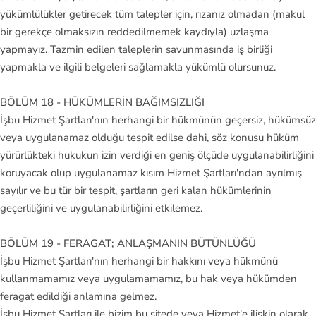
yükümlülükler getirecek tüm talepler için, rızanız olmadan (makul
bir gerekçe olmaksızın reddedilmemek kaydıyla) uzlaşma
yapmayız. Tazmin edilen taleplerin savunmasında iş birliği
yapmakla ve ilgili belgeleri sağlamakla yükümlü olursunuz.
BÖLÜM 18 - HÜKÜMLERİN BAĞIMSIZLIĞI
İşbu Hizmet Şartları'nın herhangi bir hükmünün geçersiz, hükümsüz
veya uygulanamaz olduğu tespit edilse dahi, söz konusu hüküm
yürürlükteki hukukun izin verdiği en geniş ölçüde uygulanabilirliğini
koruyacak olup uygulanamaz kısım Hizmet Şartları'ndan ayrılmış
sayılır ve bu tür bir tespit, şartların geri kalan hükümlerinin
geçerliliğini ve uygulanabilirliğini etkilemez.
BÖLÜM 19 - FERAGAT; ANLAŞMANIN BÜTÜNLÜĞÜ
İşbu Hizmet Şartları'nın herhangi bir hakkını veya hükmünü
kullanmamamız veya uygulamamamız, bu hak veya hükümden
feragat edildiği anlamına gelmez.
İşbu Hizmet Şartları ile bizim bu sitede veya Hizmet'e ilişkin olarak