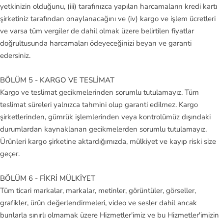
yetkinizin olduğunu, (iii) tarafınızca yapılan harcamaların kredi kartı
şirketiniz tarafından onaylanacağını ve (iv) kargo ve işlem ücretleri
ve varsa tüm vergiler de dahil olmak üzere belirtilen fiyatlar
doğrultusunda harcamaları ödeyeceğinizi beyan ve garanti
edersiniz.
BÖLÜM 5 - KARGO VE TESLİMAT
Kargo ve teslimat gecikmelerinden sorumlu tutulamayız. Tüm
teslimat süreleri yalnızca tahmini olup garanti edilmez. Kargo
şirketlerinden, gümrük işlemlerinden veya kontrolümüz dışındaki
durumlardan kaynaklanan gecikmelerden sorumlu tutulamayız.
Ürünleri kargo şirketine aktardığımızda, mülkiyet ve kayıp riski size
geçer.
BÖLÜM 6 - FİKRİ MÜLKİYET
Tüm ticari markalar, markalar, metinler, görüntüler, görseller,
grafikler, ürün değerlendirmeleri, video ve sesler dahil ancak
bunlarla sınırlı olmamak üzere Hizmetler'imiz ve bu Hizmetler'imizin