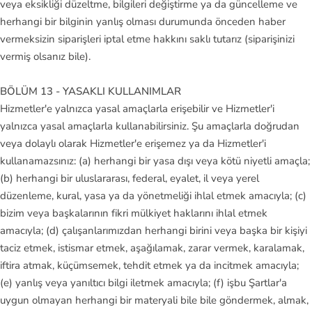
veya eksikliği düzeltme, bilgileri değiştirme ya da güncelleme ve
herhangi bir bilginin yanlış olması durumunda önceden haber
vermeksizin siparişleri iptal etme hakkını saklı tutarız (siparişinizi
vermiş olsanız bile).
BÖLÜM 13 - YASAKLI KULLANIMLAR
Hizmetler'e yalnızca yasal amaçlarla erişebilir ve Hizmetler'i
yalnızca yasal amaçlarla kullanabilirsiniz. Şu amaçlarla doğrudan
veya dolaylı olarak Hizmetler'e erişemez ya da Hizmetler'i
kullanamazsınız: (a) herhangi bir yasa dışı veya kötü niyetli amaçla;
(b) herhangi bir uluslararası, federal, eyalet, il veya yerel
düzenleme, kural, yasa ya da yönetmeliği ihlal etmek amacıyla; (c)
bizim veya başkalarının fikri mülkiyet haklarını ihlal etmek
amacıyla; (d) çalışanlarımızdan herhangi birini veya başka bir kişiyi
taciz etmek, istismar etmek, aşağılamak, zarar vermek, karalamak,
iftira atmak, küçümsemek, tehdit etmek ya da incitmek amacıyla;
(e) yanlış veya yanıltıcı bilgi iletmek amacıyla; (f) işbu Şartlar'a
uygun olmayan herhangi bir materyali bile bile göndermek, almak,