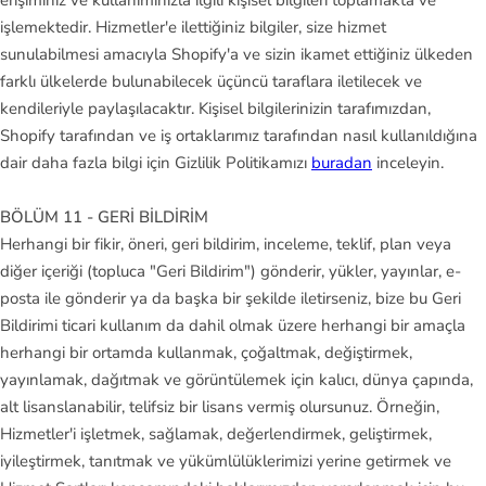
erişiminiz ve kullanımınızla ilgili kişisel bilgileri toplamakta ve
işlemektedir. Hizmetler'e ilettiğiniz bilgiler, size hizmet
sunulabilmesi amacıyla Shopify'a ve sizin ikamet ettiğiniz ülkeden
farklı ülkelerde bulunabilecek üçüncü taraflara iletilecek ve
kendileriyle paylaşılacaktır. Kişisel bilgilerinizin tarafımızdan,
Shopify tarafından ve iş ortaklarımız tarafından nasıl kullanıldığına
dair daha fazla bilgi için Gizlilik Politikamızı
buradan
inceleyin.
BÖLÜM 11 - GERİ BİLDİRİM
Herhangi bir fikir, öneri, geri bildirim, inceleme, teklif, plan veya
diğer içeriği (topluca "Geri Bildirim") gönderir, yükler, yayınlar, e-
posta ile gönderir ya da başka bir şekilde iletirseniz, bize bu Geri
Bildirimi ticari kullanım da dahil olmak üzere herhangi bir amaçla
herhangi bir ortamda kullanmak, çoğaltmak, değiştirmek,
yayınlamak, dağıtmak ve görüntülemek için kalıcı, dünya çapında,
alt lisanslanabilir, telifsiz bir lisans vermiş olursunuz. Örneğin,
Hizmetler'i işletmek, sağlamak, değerlendirmek, geliştirmek,
iyileştirmek, tanıtmak ve yükümlülüklerimizi yerine getirmek ve