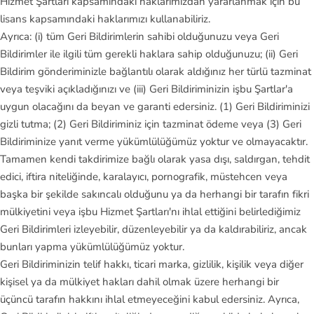
Hizmet Şartları kapsamındaki haklarımızdan yararlanmak için bu
lisans kapsamındaki haklarımızı kullanabiliriz.
Ayrıca: (i) tüm Geri Bildirimlerin sahibi olduğunuzu veya Geri
Bildirimler ile ilgili tüm gerekli haklara sahip olduğunuzu; (ii) Geri
Bildirim gönderiminizle bağlantılı olarak aldığınız her türlü tazminat
veya teşviki açıkladığınızı ve (iii) Geri Bildiriminizin işbu Şartlar'a
uygun olacağını da beyan ve garanti edersiniz. (1) Geri Bildiriminizi
gizli tutma; (2) Geri Bildiriminiz için tazminat ödeme veya (3) Geri
Bildiriminize yanıt verme yükümlülüğümüz yoktur ve olmayacaktır.
Tamamen kendi takdirimize bağlı olarak yasa dışı, saldırgan, tehdit
edici, iftira niteliğinde, karalayıcı, pornografik, müstehcen veya
başka bir şekilde sakıncalı olduğunu ya da herhangi bir tarafın fikri
mülkiyetini veya işbu Hizmet Şartları'nı ihlal ettiğini belirlediğimiz
Geri Bildirimleri izleyebilir, düzenleyebilir ya da kaldırabiliriz, ancak
bunları yapma yükümlülüğümüz yoktur.
Geri Bildiriminizin telif hakkı, ticari marka, gizlilik, kişilik veya diğer
kişisel ya da mülkiyet hakları dahil olmak üzere herhangi bir
üçüncü tarafın hakkını ihlal etmeyeceğini kabul edersiniz. Ayrıca,