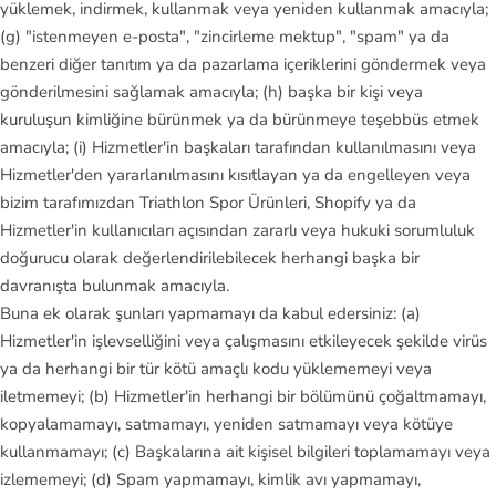
yüklemek, indirmek, kullanmak veya yeniden kullanmak amacıyla;
(g) "istenmeyen e-posta", "zincirleme mektup", "spam" ya da
benzeri diğer tanıtım ya da pazarlama içeriklerini göndermek veya
gönderilmesini sağlamak amacıyla; (h) başka bir kişi veya
kuruluşun kimliğine bürünmek ya da bürünmeye teşebbüs etmek
amacıyla; (i) Hizmetler'in başkaları tarafından kullanılmasını veya
Hizmetler'den yararlanılmasını kısıtlayan ya da engelleyen veya
bizim tarafımızdan Triathlon Spor Ürünleri, Shopify ya da
Hizmetler'in kullanıcıları açısından zararlı veya hukuki sorumluluk
doğurucu olarak değerlendirilebilecek herhangi başka bir
davranışta bulunmak amacıyla.
Buna ek olarak şunları yapmamayı da kabul edersiniz: (a)
Hizmetler'in işlevselliğini veya çalışmasını etkileyecek şekilde virüs
ya da herhangi bir tür kötü amaçlı kodu yüklememeyi veya
iletmemeyi; (b) Hizmetler'in herhangi bir bölümünü çoğaltmamayı,
kopyalamamayı, satmamayı, yeniden satmamayı veya kötüye
kullanmamayı; (c) Başkalarına ait kişisel bilgileri toplamamayı veya
izlememeyi; (d) Spam yapmamayı, kimlik avı yapmamayı,