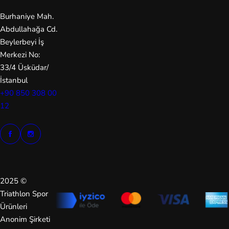
C
Burhaniye Mah.
Abdullahağa Cd.
Ea
Beylerbeyi İş
st
Merkezi No:
pa
33/4 Üsküdar/
k
İstanbul
+90 850 308 00
Fa
12
bc
ar
e
Ja
ck
2025 ©
Triathlon Spor
W
Ürünleri
ol
Anonim Şirketi
fs