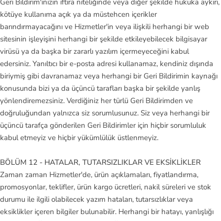
Geri Bildirim'inizin iftira niteliğinde veya diğer şekilde hukuka aykırı,
kötüye kullanıma açık ya da müstehcen içerikler
barındırmayacağını ve Hizmetler'in veya ilişkili herhangi bir web
sitesinin işleyişini herhangi bir şekilde etkileyebilecek bilgisayar
virüsü ya da başka bir zararlı yazılım içermeyeceğini kabul
edersiniz. Yanıltıcı bir e‑posta adresi kullanamaz, kendiniz dışında
biriymiş gibi davranamaz veya herhangi bir Geri Bildirimin kaynağı
konusunda bizi ya da üçüncü tarafları başka bir şekilde yanlış
yönlendiremezsiniz. Verdiğiniz her türlü Geri Bildirimden ve
doğruluğundan yalnızca siz sorumlusunuz. Siz veya herhangi bir
üçüncü tarafça gönderilen Geri Bildirimler için hiçbir sorumluluk
kabul etmeyiz ve hiçbir yükümlülük üstlenmeyiz.
BÖLÜM 12 - HATALAR, TUTARSIZLIKLAR VE EKSİKLİKLER
Zaman zaman Hizmetler'de, ürün açıklamaları, fiyatlandırma,
promosyonlar, teklifler, ürün kargo ücretleri, nakil süreleri ve stok
durumu ile ilgili olabilecek yazım hataları, tutarsızlıklar veya
eksiklikler içeren bilgiler bulunabilir. Herhangi bir hatayı, yanlışlığı