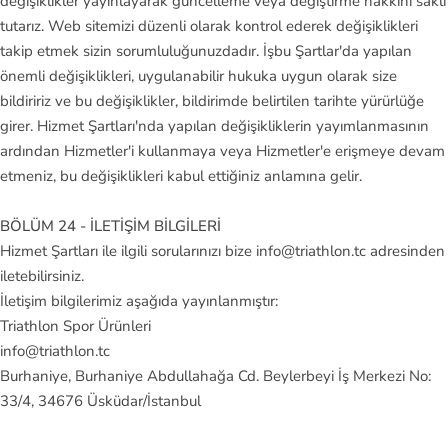
değişiklikler yayınlayarak güncelleme veya değiştirme hakkını saklı
tutarız. Web sitemizi düzenli olarak kontrol ederek değişiklikleri
takip etmek sizin sorumluluğunuzdadır. İşbu Şartlar'da yapılan
önemli değişiklikleri, uygulanabilir hukuka uygun olarak size
bildiririz ve bu değişiklikler, bildirimde belirtilen tarihte yürürlüğe
girer. Hizmet Şartları'nda yapılan değişikliklerin yayımlanmasının
ardından Hizmetler'i kullanmaya veya Hizmetler'e erişmeye devam
etmeniz, bu değişiklikleri kabul ettiğiniz anlamına gelir.
BÖLÜM 24 - İLETİŞİM BİLGİLERİ
Hizmet Şartları ile ilgili sorularınızı bize info@triathlon.tc adresinden
iletebilirsiniz.
İletişim bilgilerimiz aşağıda yayınlanmıştır:
Triathlon Spor Ürünleri
info@triathlon.tc
Burhaniye, Burhaniye Abdullahağa Cd. Beylerbeyi İş Merkezi No:
33/4, 34676 Üsküdar/İstanbul