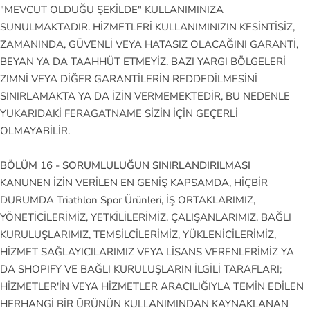
"MEVCUT OLDUĞU ŞEKİLDE" KULLANIMINIZA
SUNULMAKTADIR. HİZMETLERİ KULLANIMINIZIN KESİNTİSİZ,
ZAMANINDA, GÜVENLİ VEYA HATASIZ OLACAĞINI GARANTİ,
BEYAN YA DA TAAHHÜT ETMEYİZ. BAZI YARGI BÖLGELERİ
ZIMNİ VEYA DİĞER GARANTİLERİN REDDEDİLMESİNİ
SINIRLAMAKTA YA DA İZİN VERMEMEKTEDİR, BU NEDENLE
YUKARIDAKİ FERAGATNAME SİZİN İÇİN GEÇERLİ
OLMAYABİLİR.
BÖLÜM 16 - SORUMLULUĞUN SINIRLANDIRILMASI
KANUNEN İZİN VERİLEN EN GENİŞ KAPSAMDA, HİÇBİR
DURUMDA Triathlon Spor Ürünleri, İŞ ORTAKLARIMIZ,
YÖNETİCİLERİMİZ, YETKİLİLERİMİZ, ÇALIŞANLARIMIZ, BAĞLI
KURULUŞLARIMIZ, TEMSİLCİLERİMİZ, YÜKLENİCİLERİMİZ,
HİZMET SAĞLAYICILARIMIZ VEYA LİSANS VERENLERİMİZ YA
DA SHOPIFY VE BAĞLI KURULUŞLARIN İLGİLİ TARAFLARI;
HİZMETLER'İN VEYA HİZMETLER ARACILIĞIYLA TEMİN EDİLEN
HERHANGİ BİR ÜRÜNÜN KULLANIMINDAN KAYNAKLANAN