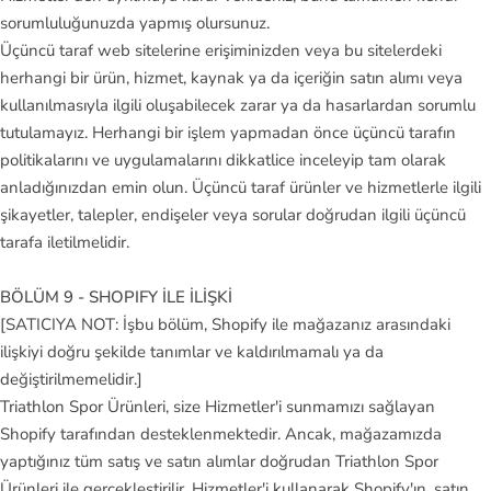
sorumluluğunuzda yapmış olursunuz.
Üçüncü taraf web sitelerine erişiminizden veya bu sitelerdeki
herhangi bir ürün, hizmet, kaynak ya da içeriğin satın alımı veya
kullanılmasıyla ilgili oluşabilecek zarar ya da hasarlardan sorumlu
tutulamayız. Herhangi bir işlem yapmadan önce üçüncü tarafın
politikalarını ve uygulamalarını dikkatlice inceleyip tam olarak
anladığınızdan emin olun. Üçüncü taraf ürünler ve hizmetlerle ilgili
şikayetler, talepler, endişeler veya sorular doğrudan ilgili üçüncü
tarafa iletilmelidir.
BÖLÜM 9 - SHOPIFY İLE İLİŞKİ
[SATICIYA NOT: İşbu bölüm, Shopify ile mağazanız arasındaki
ilişkiyi doğru şekilde tanımlar ve kaldırılmamalı ya da
değiştirilmemelidir.]
Triathlon Spor Ürünleri, size Hizmetler'i sunmamızı sağlayan
Shopify tarafından desteklenmektedir. Ancak, mağazamızda
yaptığınız tüm satış ve satın alımlar doğrudan Triathlon Spor
Ürünleri ile gerçekleştirilir. Hizmetler'i kullanarak Shopify'ın, satın