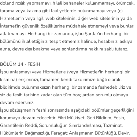
dolandırıcılık yapmamayı, hileli bahaneler kullanmamayı, örümcek,
tarama veya kazıma gibi faaliyetlerde bulunmamayı veya (e)
Hizmetler'in veya ilgili web sitelerinin, diğer web sitelerinin ya da
İnternet'in güvenlik özelliklerine müdahale etmemeyi veya bunları
atlatmamayı. Herhangi bir zamanda, işbu Şartlar'ın herhangi bir
bölümünü ihlal ettiğinizi tespit etmemiz halinde, hesabınızı askıya
alma, devre dışı bırakma veya sonlandırma hakkını saklı tutarız.
BÖLÜM 14 - FESİH
İşbu anlaşmayı veya Hizmetler'e (veya Hizmetler'in herhangi bir
kısmına) erişiminizi, tamamen kendi takdirimize bağlı olarak,
bildirimde bulunmaksızın herhangi bir zamanda feshedebiliriz ve
siz de fesih tarihine kadar olan tüm borçlardan sorumlu olmaya
devam edersiniz.
İşbu sözleşmenin feshi sonrasında aşağıdaki bölümler geçerliliğini
korumaya devam edecektir: Fikri Mülkiyet, Geri Bildirim, Fesih,
Garantilerin Reddi, Sorumluluğun Sınırlandırılması, Tazminat,
Hükümlerin Bağımsızlığı, Feragat; Anlaşmanın Bütünlüğü, Devir,