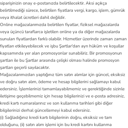
siparişinizin onay e-postanızda belirtilecektir. Aksi açıkça
V
belirtilmediği sürece, belirtilen fiyatlara vergi, kargo, işlem, gümrük
an
veya ithalat ücretleri dahil değildir.
s
Online mağazalarımızda belirtilen fiyatlar, fiziksel mağazalarda
veya üçüncü taraflarca işletilen online ya da diğer mağazalarda
Vi
sunulan fiyatlardan farklı olabilir. Hizmetler üzerinde zaman zaman
ct
fiyatları etkileyebilecek ve işbu Şartlar'dan ayrı hüküm ve koşullar
or
kapsamında yer alan promosyonlar sunabiliriz. Bir promosyonun
in
şartları ile bu Şartlar arasında çelişki olması halinde promosyon
ox
şartları geçerli sayılacaktır.
Mağazalarımızdan yaptığınız tüm satın alımlar için güncel, eksiksiz
ve doğru satın alım, ödeme ve hesap bilgilerini sağlamayı kabul
edersiniz. İşlemlerinizi tamamlayabilmemiz ve gerektiğinde sizinle
iletişime geçebilmemiz için hesap bilgilerinizi ve e-posta adresiniz,
kredi kartı numaralarınız ve son kullanma tarihleri gibi diğer
bilgilerinizi derhal güncellemeyi kabul edersiniz.
(i) Sağladığınız kredi kartı bilgilerinin doğru, eksiksiz ve tam
olduğunu, (ii) satın alım işlemi için bu kredi kartını kullanma