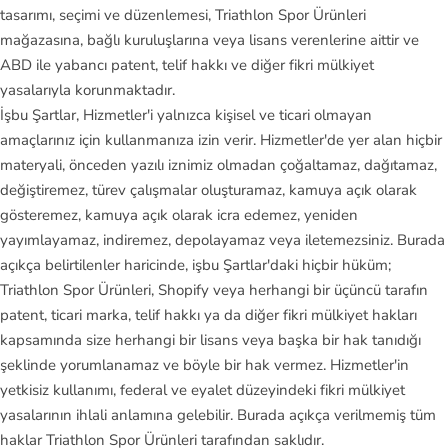
tasarımı, seçimi ve düzenlemesi, Triathlon Spor Ürünleri
mağazasına, bağlı kuruluşlarına veya lisans verenlerine aittir ve
ABD ile yabancı patent, telif hakkı ve diğer fikri mülkiyet
yasalarıyla korunmaktadır.
İşbu Şartlar, Hizmetler'i yalnızca kişisel ve ticari olmayan
amaçlarınız için kullanmanıza izin verir. Hizmetler'de yer alan hiçbir
materyali, önceden yazılı iznimiz olmadan çoğaltamaz, dağıtamaz,
değiştiremez, türev çalışmalar oluşturamaz, kamuya açık olarak
gösteremez, kamuya açık olarak icra edemez, yeniden
yayımlayamaz, indiremez, depolayamaz veya iletemezsiniz. Burada
açıkça belirtilenler haricinde, işbu Şartlar'daki hiçbir hüküm;
Triathlon Spor Ürünleri, Shopify veya herhangi bir üçüncü tarafın
patent, ticari marka, telif hakkı ya da diğer fikri mülkiyet hakları
kapsamında size herhangi bir lisans veya başka bir hak tanıdığı
şeklinde yorumlanamaz ve böyle bir hak vermez. Hizmetler'in
yetkisiz kullanımı, federal ve eyalet düzeyindeki fikri mülkiyet
yasalarının ihlali anlamına gelebilir. Burada açıkça verilmemiş tüm
haklar Triathlon Spor Ürünleri tarafından saklıdır.