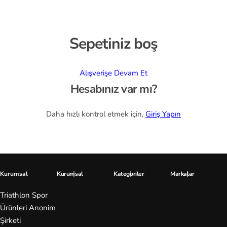
ok
Tenis
s
Voleybol
Sepetiniz boş
C
as
io
Alışverişe Devam Et
Hesabınız var mı?
C
o
Daha hızlı kontrol etmek için,
Giriş Yapın
nv
er
se
Cr
Kurumsal
Kurumsal
Kategoriler
Markalar
oc
Triathlon Spor
s
Ürünleri Anonim
Şirketi
D