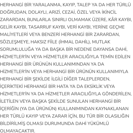
HERHANGİ BİR YARALANMA, KAYIP, TALEP YA DA HER TÜRLÜ
DOĞRUDAN, DOLAYLI, ARIZİ, CEZAİ, ÖZEL VEYA İKİNCİL
ZARARDAN, BUNLARLA SINIRLI OLMAMAK ÜZERE, KÂR KAYBI,
GELİR KAYBI, TASARRUF KAYBI, VERİ KAYBI, YERİNE GEÇME
MALİYETLERİ VEYA BENZERİ HERHANGİ BİR ZARARDAN,
SÖZLEŞMEYE, HAKSIZ FİİLE (İHMAL DAHİL), MUTLAK
SORUMLULUĞA YA DA BAŞKA BİR NEDENE DAYANSA DAHİ,
HİZMETLER'İN VEYA HİZMETLER ARACILIĞIYLA TEMİN EDİLEN
HERHANGİ BİR ÜRÜNÜN KULLANIMINDAN YA DA
HİZMETLER'İN VEYA HERHANGİ BİR ÜRÜNÜN KULLANIMIYLA
HERHANGİ BİR ŞEKİLDE İLGİLİ DİĞER TALEPLERDEN,
İÇERİKTEKİ HERHANGİ BİR HATA YA DA EKSİKLİK VEYA
HİZMETLER'İN YA DA HİZMETLER ARACILIĞIYLA GÖNDERİLEN,
İLETİLEN VEYA BAŞKA ŞEKİLDE SUNULAN HERHANGİ BİR
İÇERİĞİN (YA DA ÜRÜNÜN) KULLANIMINDAN KAYNAKLANAN
HER TÜRLÜ KAYIP VEYA ZARAR İÇİN, BU TÜR BİR OLASILIĞIN
BİLDİRİLMİŞ OLMASI DURUMUNDA DAHİ YÜKÜMLÜ
OLMAYACAKTIR.