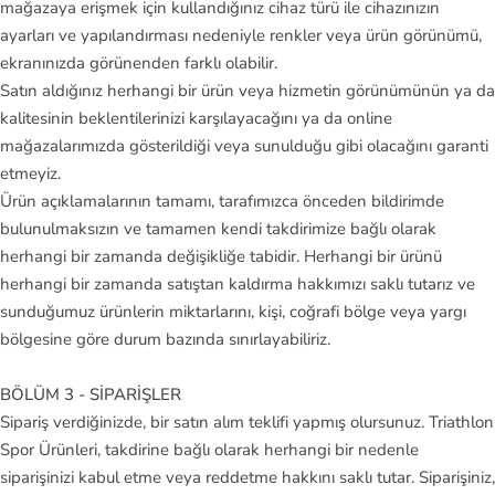
mağazaya erişmek için kullandığınız cihaz türü ile cihazınızın
ny
ayarları ve yapılandırması nedeniyle renkler veya ürün görünümü,
S
ekranınızda görünenden farklı olabilir.
Satın aldığınız herhangi bir ürün veya hizmetin görünümünün ya da
ke
kalitesinin beklentilerinizi karşılayacağını ya da online
ch
mağazalarımızda gösterildiği veya sunulduğu gibi olacağını garanti
er
etmeyiz.
s
Ürün açıklamalarının tamamı, tarafımızca önceden bildirimde
bulunulmaksızın ve tamamen kendi takdirimize bağlı olarak
Sl
herhangi bir zamanda değişikliğe tabidir. Herhangi bir ürünü
a
herhangi bir zamanda satıştan kaldırma hakkımızı saklı tutarız ve
m
sunduğumuz ürünlerin miktarlarını, kişi, coğrafi bölge veya yargı
bölgesine göre durum bazında sınırlayabiliriz.
St
an
BÖLÜM 3 - SİPARİŞLER
le
Sipariş verdiğinizde, bir satın alım teklifi yapmış olursunuz. Triathlon
y
Spor Ürünleri, takdirine bağlı olarak herhangi bir nedenle
siparişinizi kabul etme veya reddetme hakkını saklı tutar. Siparişiniz,
Ti