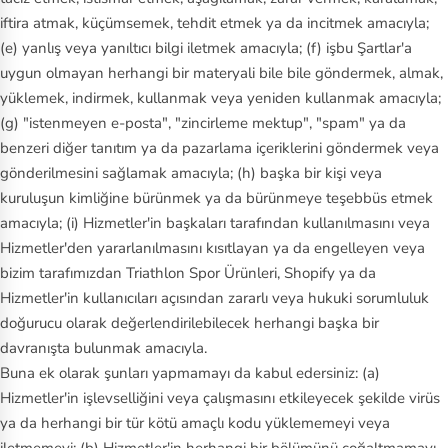
iftira atmak, küçümsemek, tehdit etmek ya da incitmek amacıyla;
(e) yanlış veya yanıltıcı bilgi iletmek amacıyla; (f) işbu Şartlar'a
uygun olmayan herhangi bir materyali bile bile göndermek, almak,
yüklemek, indirmek, kullanmak veya yeniden kullanmak amacıyla;
(g) "istenmeyen e-posta", "zincirleme mektup", "spam" ya da
benzeri diğer tanıtım ya da pazarlama içeriklerini göndermek veya
gönderilmesini sağlamak amacıyla; (h) başka bir kişi veya
kuruluşun kimliğine bürünmek ya da bürünmeye teşebbüs etmek
amacıyla; (i) Hizmetler'in başkaları tarafından kullanılmasını veya
Hizmetler'den yararlanılmasını kısıtlayan ya da engelleyen veya
bizim tarafımızdan Triathlon Spor Ürünleri, Shopify ya da
Hizmetler'in kullanıcıları açısından zararlı veya hukuki sorumluluk
doğurucu olarak değerlendirilebilecek herhangi başka bir
davranışta bulunmak amacıyla.
Buna ek olarak şunları yapmamayı da kabul edersiniz: (a)
Hizmetler'in işlevselliğini veya çalışmasını etkileyecek şekilde virüs
ya da herhangi bir tür kötü amaçlı kodu yüklememeyi veya
iletmemeyi; (b) Hizmetler'in herhangi bir bölümünü çoğaltmamayı,