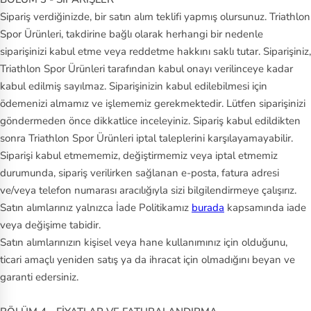
Sipariş verdiğinizde, bir satın alım teklifi yapmış olursunuz. Triathlon
Spor Ürünleri, takdirine bağlı olarak herhangi bir nedenle
siparişinizi kabul etme veya reddetme hakkını saklı tutar. Siparişiniz,
Triathlon Spor Ürünleri tarafından kabul onayı verilinceye kadar
kabul edilmiş sayılmaz. Siparişinizin kabul edilebilmesi için
ödemenizi almamız ve işlememiz gerekmektedir. Lütfen siparişinizi
göndermeden önce dikkatlice inceleyiniz. Sipariş kabul edildikten
sonra Triathlon Spor Ürünleri iptal taleplerini karşılayamayabilir.
Siparişi kabul etmememiz, değiştirmemiz veya iptal etmemiz
durumunda, sipariş verilirken sağlanan e-posta, fatura adresi
ve/veya telefon numarası aracılığıyla sizi bilgilendirmeye çalışırız.
Satın alımlarınız yalnızca İade Politikamız
burada
kapsamında iade
veya değişime tabidir.
Satın alımlarınızın kişisel veya hane kullanımınız için olduğunu,
ticari amaçlı yeniden satış ya da ihracat için olmadığını beyan ve
garanti edersiniz.