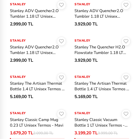
STANLEY
STANLEY
Stanley ADV Quencher2.O
Stanley ADV Quencher2.O
Tumbler 1.18 LT Unisex
Tumbler 1.18 LT Unisex
Termos - Kırık Beyaz
Termos - Gri
2.999,00 TL
3.929,00 TL
Sepete Ekle
Sepete Ekle
STANLEY
STANLEY
Stanley ADV Quencher2.O
Stanley The Quencher H2.O
Tumbler 1.18 LT Unisex
Flowstate Tumbler 1.18 LT
Termos - Yeşil
Unisex Termos - Pembe
2.999,00 TL
3.929,00 TL
Sepete Ekle
Sepete Ekle
STANLEY
STANLEY
Stanley The Artisan Thermal
Stanley The Artisan Thermal
Bottle 1.4 LT Unisex Termos -
Bottle 1.4 LT Unisex Termos -
Siyah
Yeşil
5.169,00 TL
5.169,00 TL
Sepete Ekle
Sepete Ekle
STANLEY
-%20
STANLEY
-%20
Stanley Classic Camp Mug
Stanley Classic Vacuum
0.23 LT Unisex Termos - Mavi
Bottle 1 LT Unisex Termos -
Mavi
1.679,20 TL
3.199,20 TL
2.099,00 TL
3.999,00 TL