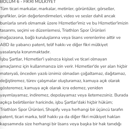
BÖLÜM 6 - FİKRİ MÜLKİYET
Tüm ticari markalar, markalar, metinler, görüntüler, görseller,
grafikler, ürün değerlendirmeleri, video ve sesler dahil ancak
bunlarla sınırlı olmamak üzere Hizmetler'imiz ve bu Hizmetler'imizin
tasarımı, seçimi ve düzenlemesi, Triathlon Spor Ürünleri
mağazasına, bağlı kuruluşlarına veya lisans verenlerine aittir ve
ABD ile yabancı patent, telif hakkı ve diğer fikri mülkiyet
yasalarıyla korunmaktadır.
İşbu Şartlar, Hizmetler'i yalnızca kişisel ve ticari olmayan
amaçlarınız için kullanmanıza izin verir. Hizmetler'de yer alan hiçbir
materyali, önceden yazılı iznimiz olmadan çoğaltamaz, dağıtamaz,
değiştiremez, türev çalışmalar oluşturamaz, kamuya açık olarak
gösteremez, kamuya açık olarak icra edemez, yeniden
yayımlayamaz, indiremez, depolayamaz veya iletemezsiniz. Burada
açıkça belirtilenler haricinde, işbu Şartlar'daki hiçbir hüküm;
Triathlon Spor Ürünleri, Shopify veya herhangi bir üçüncü tarafın
patent, ticari marka, telif hakkı ya da diğer fikri mülkiyet hakları
kapsamında size herhangi bir lisans veya başka bir hak tanıdığı