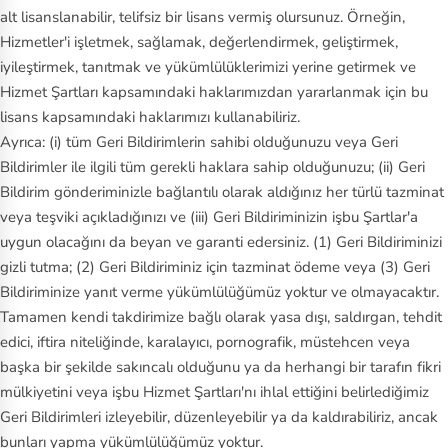
alt lisanslanabilir, telifsiz bir lisans vermiş olursunuz. Örneğin,
Hizmetler'i işletmek, sağlamak, değerlendirmek, geliştirmek,
iyileştirmek, tanıtmak ve yükümlülüklerimizi yerine getirmek ve
Hizmet Şartları kapsamındaki haklarımızdan yararlanmak için bu
lisans kapsamındaki haklarımızı kullanabiliriz.
Ayrıca: (i) tüm Geri Bildirimlerin sahibi olduğunuzu veya Geri
Bildirimler ile ilgili tüm gerekli haklara sahip olduğunuzu; (ii) Geri
Bildirim gönderiminizle bağlantılı olarak aldığınız her türlü tazminat
veya teşviki açıkladığınızı ve (iii) Geri Bildiriminizin işbu Şartlar'a
uygun olacağını da beyan ve garanti edersiniz. (1) Geri Bildiriminizi
gizli tutma; (2) Geri Bildiriminiz için tazminat ödeme veya (3) Geri
Bildiriminize yanıt verme yükümlülüğümüz yoktur ve olmayacaktır.
Tamamen kendi takdirimize bağlı olarak yasa dışı, saldırgan, tehdit
edici, iftira niteliğinde, karalayıcı, pornografik, müstehcen veya
başka bir şekilde sakıncalı olduğunu ya da herhangi bir tarafın fikri
mülkiyetini veya işbu Hizmet Şartları'nı ihlal ettiğini belirlediğimiz
Geri Bildirimleri izleyebilir, düzenleyebilir ya da kaldırabiliriz, ancak
bunları yapma yükümlülüğümüz yoktur.