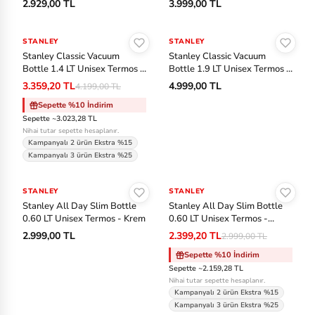
2.929,00 TL
3.999,00 TL
m
Sepete Ekle
Sepete Ekle
b
STANLEY
-%20
STANLEY
er
Stanley Classic Vacuum
Stanley Classic Vacuum
Bottle 1.4 LT Unisex Termos -
Bottle 1.9 LT Unisex Termos -
la
Mavi
Mavi
3.359,20 TL
4.999,00 TL
4.199,00 TL
n
Sepette %10 İndirim
d
Sepette ~3.023,28 TL
Nihai tutar sepette hesaplanır.
U
Kampanyalı 2 ürün Ekstra %15
Kampanyalı 3 ürün Ekstra %25
n
Sepete Ekle
Sepete Ekle
d
STANLEY
STANLEY
-%20
er
Stanley All Day Slim Bottle
Stanley All Day Slim Bottle
A
0.60 LT Unisex Termos - Krem
0.60 LT Unisex Termos -
Pembe
2.999,00 TL
2.399,20 TL
r
2.999,00 TL
m
Sepette %10 İndirim
Sepette ~2.159,28 TL
o
Nihai tutar sepette hesaplanır.
ur
Kampanyalı 2 ürün Ekstra %15
Kampanyalı 3 ürün Ekstra %25