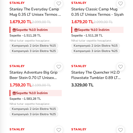
STANLEY
-%20
STANLEY
-%20
C
Stanley The Everyday Camp
Stanley Classic Camp Mug
Mug 0.35 LT Unisex Termos -
0.35 LT Unisex Termos - Siyah
Krem
Ea
1.679,20 TL
1.679,20 TL
2.099,00 TL
2.099,00 TL
st
Sepette %10 İndirim
Sepette %10 İndirim
Sepette ~1.511,28 TL
Sepette ~1.511,28 TL
pa
Nihai tutar sepette hesaplanır.
Nihai tutar sepette hesaplanır.
k
Kampanyalı 2 ürün Ekstra %15
Kampanyalı 2 ürün Ekstra %15
Kampanyalı 3 ürün Ekstra %25
Kampanyalı 3 ürün Ekstra %25
Sepete Ekle
Sepete Ekle
Fa
bc
STANLEY
-%20
STANLEY
Stanley Adventure Big Grip
Stanley The Quencher H2.O
ar
Beer Stein 0.70 LT Unisex
Flowstate Tumbler 0.89 LT
e
Termos - Yeşil
Unisex Termos - Siyah
1.759,20 TL
3.329,00 TL
2.199,00 TL
Sepette %10 İndirim
Ja
Sepette ~1.583,28 TL
ck
Nihai tutar sepette hesaplanır.
Kampanyalı 2 ürün Ekstra %15
W
Kampanyalı 3 ürün Ekstra %25
ol
Sepete Ekle
Sepete Ekle
fs
STANLEY
STANLEY