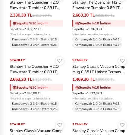
ll
Stanley The Quencher H2.O
Stanley The Quencher H2.O
Flowstate Tumbler 0.89 LT
Flowstate Tumbler 0.89 LT
Unisex Termos - Haki
Unisex Termos - Lacivert
N
2.330,30 TL
2.663,20 TL
3.329,00 TL
3.329,00 TL
e
Sepette %10 İndirim
Sepette %10 İndirim
Sepette ~2.097,27 TL
Sepette ~2.396,88 TL
w
Nihai tutar sepette hesaplanır.
Nihai tutar sepette hesaplanır.
B
Kampanyalı 2 ürün Ekstra %15
Kampanyalı 2 ürün Ekstra %15
Kampanyalı 3 ürün Ekstra %25
Kampanyalı 3 ürün Ekstra %25
al
Sepete Ekle
Sepete Ekle
an
STANLEY
-%20
STANLEY
-%30
ce
Stanley The Quencher H2.O
Stanley Classic Vacuum Camp
Flowstate Tumbler 0.89 LT
Mug 0.35 LT Unisex Termos -
Unisex Termos - Gri
Bej
Ni
2.663,20 TL
1.469,30 TL
3.329,00 TL
2.099,00 TL
ke
Sepette %10 İndirim
Sepette %10 İndirim
Sepette ~2.396,88 TL
Sepette ~1.322,37 TL
A
Nihai tutar sepette hesaplanır.
Nihai tutar sepette hesaplanır.
cc
Kampanyalı 2 ürün Ekstra %15
Kampanyalı 2 ürün Ekstra %15
Kampanyalı 3 ürün Ekstra %25
Kampanyalı 3 ürün Ekstra %25
Sepete Ekle
Sepete Ekle
O
ak
STANLEY
-%30
STANLEY
-%20
Stanley Classic Vacuum Camp
Stanley Classic Vacuum Camp
le