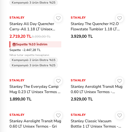
ny
Kampanyalı 3 ürün Ekstra %25
Sepete Ekle
Sepete Ekle
S
STANLEY
-%20
STANLEY
Stanley All Day Quencher
Stanley The Quencher H2.O
ke
Carry-All 1.18 LT Unisex
Flowstate Tumbler 1.18 LT
ch
Termos Askısı - Mor
Unisex Termos - Haki
2.719,20 TL
3.929,00 TL
3.399,00 TL
er
Sepette %10 İndirim
s
Sepette ~2.447,28 TL
Nihai tutar sepette hesaplanır.
Kampanyalı 2 ürün Ekstra %15
Sl
Kampanyalı 3 ürün Ekstra %25
a
Sepete Ekle
Sepete Ekle
m
STANLEY
STANLEY
Stanley The Everyday Camp
Stanley Aerolight Transit Mug
St
Mug 0.23 LT Unisex Termos -
0.60 LT Unisex Termos -
Mor
Pembe
1.899,00 TL
2.929,00 TL
an
Sepete Ekle
Sepete Ekle
le
STANLEY
STANLEY
y
Stanley Aerolight Transit Mug
Stanley Classic Vacuum
0.60 LT Unisex Termos - Gri
Bottle 1 LT Unisex Termos -
Ti
Siyah