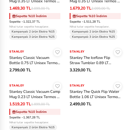
Mug 0.35 LT Unisex Termos -
Mug 0.35 LT Unisex Termos -
y
Haki
Haki
1.469,30 TL
1.679,20 TL
2.099,00 TL
2.099,00 TL
Sepette %10 İndirim
Sepette %10 İndirim
P
Sepette ~1.322,37 TL
Sepette ~1.511,28 TL
u
Nihai tutar sepette hesaplanır.
Nihai tutar sepette hesaplanır.
Kampanyalı 2 ürün Ekstra %15
Kampanyalı 2 ürün Ekstra %15
m
Kampanyalı 3 ürün Ekstra %25
Kampanyalı 3 ürün Ekstra %25
a
Sepete Ekle
Sepete Ekle
STANLEY
STANLEY
S
Stanley Classic Vacuum
Stanley The Iceflow Flip
Bottle 0.75 LT Unisex Termos
Straw Tumbler 0.89 LT
al
- Siyah
Unisex Termos - Haki
2.799,00 TL
3.329,00 TL
o
Sepete Ekle
Sepete Ekle
m
STANLEY
-%20
STANLEY
o
Stanley Classic Vacuum Camp
Stanley The Quick Flip Water
n
Mug 0.23 LT Unisex Termos -
Bottle 1.06 LT Unisex Termos
Gri
- Pembe
1.519,20 TL
2.499,00 TL
1.899,00 TL
S
Sepette %10 İndirim
au
Sepette ~1.367,28 TL
Nihai tutar sepette hesaplanır.
co
Kampanyalı 2 ürün Ekstra %15