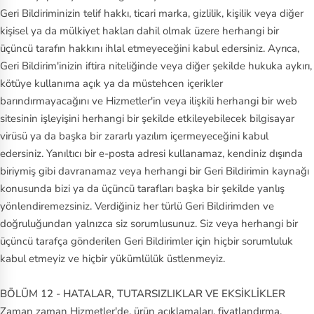
Geri Bildiriminizin telif hakkı, ticari marka, gizlilik, kişilik veya diğer
kişisel ya da mülkiyet hakları dahil olmak üzere herhangi bir
üçüncü tarafın hakkını ihlal etmeyeceğini kabul edersiniz. Ayrıca,
Geri Bildirim'inizin iftira niteliğinde veya diğer şekilde hukuka aykırı,
kötüye kullanıma açık ya da müstehcen içerikler
barındırmayacağını ve Hizmetler'in veya ilişkili herhangi bir web
sitesinin işleyişini herhangi bir şekilde etkileyebilecek bilgisayar
virüsü ya da başka bir zararlı yazılım içermeyeceğini kabul
edersiniz. Yanıltıcı bir e‑posta adresi kullanamaz, kendiniz dışında
biriymiş gibi davranamaz veya herhangi bir Geri Bildirimin kaynağı
konusunda bizi ya da üçüncü tarafları başka bir şekilde yanlış
yönlendiremezsiniz. Verdiğiniz her türlü Geri Bildirimden ve
doğruluğundan yalnızca siz sorumlusunuz. Siz veya herhangi bir
üçüncü tarafça gönderilen Geri Bildirimler için hiçbir sorumluluk
kabul etmeyiz ve hiçbir yükümlülük üstlenmeyiz.
BÖLÜM 12 - HATALAR, TUTARSIZLIKLAR VE EKSİKLİKLER
Zaman zaman Hizmetler'de, ürün açıklamaları, fiyatlandırma,