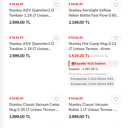
STANLEY
STANLEY
Stanley ADV Quencher2.O
Stanley Aerolight Iceflow
Tumbler 1.18 LT Unisex
Water Bottle Fast Flow 0.60
Termos - Mor
LT Unisex Termos - Mavi
2.999,00 TL
2.199,00 TL
Sepete Ekle
Sepete Ekle
STANLEY
STANLEY
-%20
Stanley ADV Quencher2.O
Stanley Hot Camp Mug 0.23
Tumbler 1.18 LT Unisex
LT Unisex Termos - Krem
Termos - Petrol
2.999,00 TL
1.519,20 TL
1.899,00 TL
Sepette %10 İndirim
Sepette ~1.367,28 TL
Nihai tutar sepette hesaplanır.
Kampanyalı 2 ürün Ekstra %15
Kampanyalı 3 ürün Ekstra %25
Sepete Ekle
Sepete Ekle
STANLEY
STANLEY
Stanley Classic Vacuum Camp
Stanley Classic Vacuum
Mug 0.35 LT Unisex Termos -
Bottle 1 LT Unisex Termos -
Pembe
Yeşil
1.899,00 TL
3.999,00 TL
Sepete Ekle
Sepete Ekle