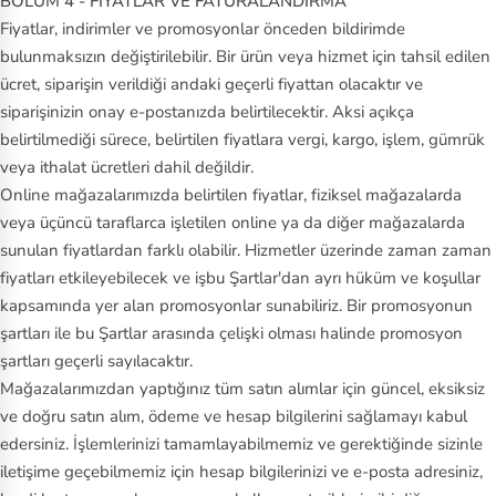
BÖLÜM 4 - FİYATLAR VE FATURALANDIRMA
Fiyatlar, indirimler ve promosyonlar önceden bildirimde
bulunmaksızın değiştirilebilir. Bir ürün veya hizmet için tahsil edilen
ücret, siparişin verildiği andaki geçerli fiyattan olacaktır ve
siparişinizin onay e-postanızda belirtilecektir. Aksi açıkça
belirtilmediği sürece, belirtilen fiyatlara vergi, kargo, işlem, gümrük
veya ithalat ücretleri dahil değildir.
Online mağazalarımızda belirtilen fiyatlar, fiziksel mağazalarda
veya üçüncü taraflarca işletilen online ya da diğer mağazalarda
sunulan fiyatlardan farklı olabilir. Hizmetler üzerinde zaman zaman
fiyatları etkileyebilecek ve işbu Şartlar'dan ayrı hüküm ve koşullar
kapsamında yer alan promosyonlar sunabiliriz. Bir promosyonun
şartları ile bu Şartlar arasında çelişki olması halinde promosyon
şartları geçerli sayılacaktır.
Mağazalarımızdan yaptığınız tüm satın alımlar için güncel, eksiksiz
ve doğru satın alım, ödeme ve hesap bilgilerini sağlamayı kabul
edersiniz. İşlemlerinizi tamamlayabilmemiz ve gerektiğinde sizinle
iletişime geçebilmemiz için hesap bilgilerinizi ve e-posta adresiniz,