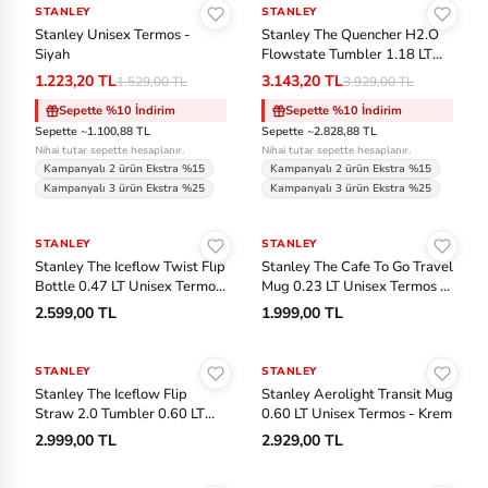
ok
STANLEY
-%20
STANLEY
-%20
Tenis
Stanley Unisex Termos -
Stanley The Quencher H2.O
s
Siyah
Flowstate Tumbler 1.18 LT
Unisex Termos - Krem
Voleybol
1.223,20 TL
3.143,20 TL
1.529,00 TL
3.929,00 TL
C
Sepette %10 İndirim
Sepette %10 İndirim
as
Sepette ~1.100,88 TL
Sepette ~2.828,88 TL
io
Nihai tutar sepette hesaplanır.
Nihai tutar sepette hesaplanır.
Kampanyalı 2 ürün Ekstra %15
Kampanyalı 2 ürün Ekstra %15
Kampanyalı 3 ürün Ekstra %25
Kampanyalı 3 ürün Ekstra %25
C
Sepete Ekle
Sepete Ekle
o
STANLEY
STANLEY
nv
Stanley The Iceflow Twist Flip
Stanley The Cafe To Go Travel
Bottle 0.47 LT Unisex Termos
Mug 0.23 LT Unisex Termos -
er
- Sarı
Siyah
2.599,00 TL
1.999,00 TL
se
Sepete Ekle
Sepete Ekle
Cr
STANLEY
STANLEY
Stanley The Iceflow Flip
Stanley Aerolight Transit Mug
oc
Straw 2.0 Tumbler 0.60 LT
0.60 LT Unisex Termos - Krem
s
Unisex Termos - Siyah
2.999,00 TL
2.929,00 TL
Sepete Ekle
Sepete Ekle
D