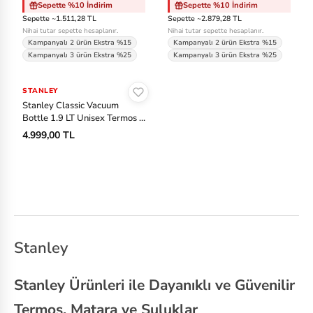
Sepette %10 İndirim
Sepette %10 İndirim
Sepette ~1.511,28 TL
Sepette ~2.879,28 TL
Nihai tutar sepette hesaplanır.
Nihai tutar sepette hesaplanır.
Kampanyalı 2 ürün Ekstra %15
Kampanyalı 2 ürün Ekstra %15
Kampanyalı 3 ürün Ekstra %25
Kampanyalı 3 ürün Ekstra %25
Sepete Ekle
STANLEY
Stanley Classic Vacuum
Bottle 1.9 LT Unisex Termos -
Siyah
4.999,00 TL
Stanley
Stanley Ürünleri ile Dayanıklı ve Güvenilir
Termos, Matara ve Suluklar