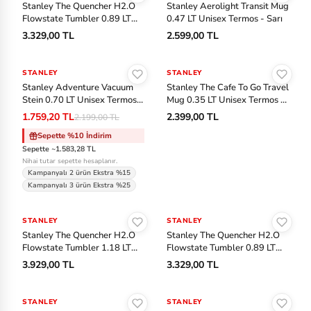
Stanley The Quencher H2.O
Stanley Aerolight Transit Mug
ki
Flowstate Tumbler 0.89 LT
0.47 LT Unisex Termos - Sarı
n
Unisex Termos - Beyaz
3.329,00 TL
2.599,00 TL
Sepete Ekle
Sepete Ekle
Ja
STANLEY
-%20
STANLEY
ns
Stanley Adventure Vacuum
Stanley The Cafe To Go Travel
p
Stein 0.70 LT Unisex Termos -
Mug 0.35 LT Unisex Termos -
Siyah
Gri
or
1.759,20 TL
2.399,00 TL
2.199,00 TL
t
Sepette %10 İndirim
Sepette ~1.583,28 TL
Nihai tutar sepette hesaplanır.
La
Kampanyalı 2 ürün Ekstra %15
co
Kampanyalı 3 ürün Ekstra %25
Sepete Ekle
Sepete Ekle
st
STANLEY
STANLEY
e
Stanley The Quencher H2.O
Stanley The Quencher H2.O
Flowstate Tumbler 1.18 LT
Flowstate Tumbler 0.89 LT
M
Unisex Termos - Mavi
Unisex Termos - Sarı
3.929,00 TL
3.329,00 TL
er
Sepete Ekle
Sepete Ekle
re
STANLEY
-%30
STANLEY
-%20