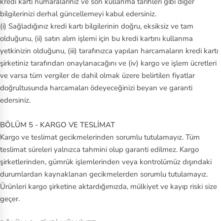
kredi kartı numaralarınız ve son kullanma tarihleri gibi diğer
bilgilerinizi derhal güncellemeyi kabul edersiniz.
(i) Sağladığınız kredi kartı bilgilerinin doğru, eksiksiz ve tam
olduğunu, (ii) satın alım işlemi için bu kredi kartını kullanma
yetkinizin olduğunu, (iii) tarafınızca yapılan harcamaların kredi kartı
şirketiniz tarafından onaylanacağını ve (iv) kargo ve işlem ücretleri
ve varsa tüm vergiler de dahil olmak üzere belirtilen fiyatlar
doğrultusunda harcamaları ödeyeceğinizi beyan ve garanti
edersiniz.
BÖLÜM 5 - KARGO VE TESLİMAT
Kargo ve teslimat gecikmelerinden sorumlu tutulamayız. Tüm
teslimat süreleri yalnızca tahmini olup garanti edilmez. Kargo
şirketlerinden, gümrük işlemlerinden veya kontrolümüz dışındaki
durumlardan kaynaklanan gecikmelerden sorumlu tutulamayız.
Ürünleri kargo şirketine aktardığımızda, mülkiyet ve kayıp riski size
geçer.