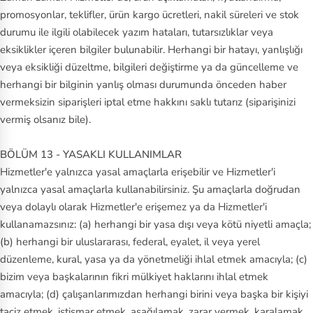
promosyonlar, teklifler, ürün kargo ücretleri, nakil süreleri ve stok
durumu ile ilgili olabilecek yazım hataları, tutarsızlıklar veya
eksiklikler içeren bilgiler bulunabilir. Herhangi bir hatayı, yanlışlığı
veya eksikliği düzeltme, bilgileri değiştirme ya da güncelleme ve
herhangi bir bilginin yanlış olması durumunda önceden haber
vermeksizin siparişleri iptal etme hakkını saklı tutarız (siparişinizi
vermiş olsanız bile).
BÖLÜM 13 - YASAKLI KULLANIMLAR
Hizmetler'e yalnızca yasal amaçlarla erişebilir ve Hizmetler'i
yalnızca yasal amaçlarla kullanabilirsiniz. Şu amaçlarla doğrudan
veya dolaylı olarak Hizmetler'e erişemez ya da Hizmetler'i
kullanamazsınız: (a) herhangi bir yasa dışı veya kötü niyetli amaçla;
(b) herhangi bir uluslararası, federal, eyalet, il veya yerel
düzenleme, kural, yasa ya da yönetmeliği ihlal etmek amacıyla; (c)
bizim veya başkalarının fikri mülkiyet haklarını ihlal etmek
amacıyla; (d) çalışanlarımızdan herhangi birini veya başka bir kişiyi
taciz etmek, istismar etmek, aşağılamak, zarar vermek, karalamak,