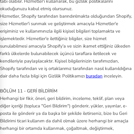
tabi olabilir. Hizmetler'i kullanarak, bu gizlilik politikalarını
okuduğunuzu kabul etmiş olursunuz.
Hizmetler, Shopify tarafından barındırılmakta olduğundan Shopify,
size Hizmetler'i sunmak ve geliştirmek amacıyla Hizmetler'e
erişiminiz ve kullanımınızla ilgili kişisel bilgileri toplamakta ve
işlemektedir. Hizmetler'e ilettiğiniz bilgiler, size hizmet
sunulabilmesi amacıyla Shopify'a ve sizin ikamet ettiğiniz ülkeden
farklı ülkelerde bulunabilecek üçüncü taraflara iletilecek ve
kendileriyle paylaşılacaktır. Kişisel bilgilerinizin tarafımızdan,
Shopify tarafından ve iş ortaklarımız tarafından nasıl kullanıldığına
dair daha fazla bilgi için Gizlilik Politikamızı
buradan
inceleyin.
BÖLÜM 11 - GERİ BİLDİRİM
Herhangi bir fikir, öneri, geri bildirim, inceleme, teklif, plan veya
diğer içeriği (topluca "Geri Bildirim") gönderir, yükler, yayınlar, e-
posta ile gönderir ya da başka bir şekilde iletirseniz, bize bu Geri
Bildirimi ticari kullanım da dahil olmak üzere herhangi bir amaçla
herhangi bir ortamda kullanmak, çoğaltmak, değiştirmek,