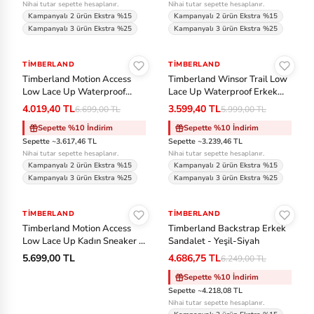
Nihai tutar sepette hesaplanır.
Nihai tutar sepette hesaplanır.
m
Kampanyalı 2 ürün Ekstra %15
Kampanyalı 2 ürün Ekstra %15
Kampanyalı 3 ürün Ekstra %25
Kampanyalı 3 ürün Ekstra %25
b
Sepete Ekle
Sepete Ekle
er
TIMBERLAND
-%40
TIMBERLAND
-%40
la
Timberland Motion Access
Timberland Winsor Trail Low
n
Low Lace Up Waterproof
Lace Up Waterproof Erkek
Kadın Sneaker - Krem-Bej
Günlük Ayakkabı - Siyah
d
4.019,40 TL
3.599,40 TL
6.699,00 TL
5.999,00 TL
Sepette %10 İndirim
Sepette %10 İndirim
U
Sepette ~3.617,46 TL
Sepette ~3.239,46 TL
Nihai tutar sepette hesaplanır.
Nihai tutar sepette hesaplanır.
n
Kampanyalı 2 ürün Ekstra %15
Kampanyalı 2 ürün Ekstra %15
d
Kampanyalı 3 ürün Ekstra %25
Kampanyalı 3 ürün Ekstra %25
Sepete Ekle
Sepete Ekle
er
TIMBERLAND
TIMBERLAND
-%25
A
Timberland Motion Access
Timberland Backstrap Erkek
r
Low Lace Up Kadın Sneaker -
Sandalet - Yeşil-Siyah
Siyah-Antrasit
m
5.699,00 TL
4.686,75 TL
6.249,00 TL
o
Sepette %10 İndirim
Sepette ~4.218,08 TL
ur
Nihai tutar sepette hesaplanır.