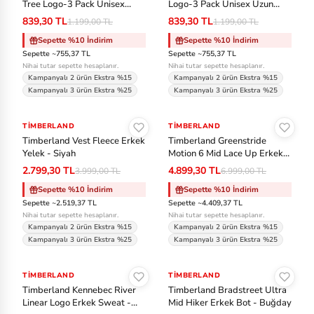
Tree Logo-3 Pack Unisex
Logo-3 Pack Unisex Uzun
ki
Uzun Çorap - Siyah
Çorap - Beyaz
839,30 TL
839,30 TL
1.199,00 TL
1.199,00 TL
n
Sepette %10 İndirim
Sepette %10 İndirim
Sepette ~755,37 TL
Sepette ~755,37 TL
Ja
Nihai tutar sepette hesaplanır.
Nihai tutar sepette hesaplanır.
ns
Kampanyalı 2 ürün Ekstra %15
Kampanyalı 2 ürün Ekstra %15
Kampanyalı 3 ürün Ekstra %25
Kampanyalı 3 ürün Ekstra %25
p
Sepete Ekle
Sepete Ekle
or
TIMBERLAND
-%30
TIMBERLAND
-%30
t
Timberland Vest Fleece Erkek
Timberland Greenstride
Yelek - Siyah
Motion 6 Mid Lace Up Erkek
Bot - Siyah-Siyah
La
2.799,30 TL
4.899,30 TL
3.999,00 TL
6.999,00 TL
co
Sepette %10 İndirim
Sepette %10 İndirim
Sepette ~2.519,37 TL
Sepette ~4.409,37 TL
st
Nihai tutar sepette hesaplanır.
Nihai tutar sepette hesaplanır.
e
Kampanyalı 2 ürün Ekstra %15
Kampanyalı 2 ürün Ekstra %15
Kampanyalı 3 ürün Ekstra %25
Kampanyalı 3 ürün Ekstra %25
Sepete Ekle
Sepete Ekle
M
TIMBERLAND
-%30
TIMBERLAND
-%30
er
Timberland Kennebec River
Timberland Bradstreet Ultra
re
Linear Logo Erkek Sweat -
Mid Hiker Erkek Bot - Buğday