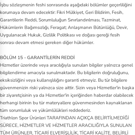
İşbu sözleşmenin feshi sonrasında aşağıdaki bölümler geçerliliğini
korumaya devam edecektir: Fikri Mülkiyet, Geri Bildirim, Fesih,
Garantilerin Reddi, Sorumluluğun Sınırlandırılması, Tazminat,
Hükümlerin Bağımsızlığı, Feragat; Anlaşmanın Bütünlüğü, Devir,
Uygulanacak Hukuk, Gizlilik Politikası ve doğası gereği fesih
sonrası devam etmesi gereken diğer hükümler.
BÖLÜM 15 - GARANTİLERİN REDDİ
Hizmetler üzerinde veya aracılığıyla sunulan bilgiler yalnızca genel
bilgilendirme amacıyla sunulmaktadır. Bu bilgilerin doğruluğunu,
eksiksizliğini veya kullanışlılığını garanti etmeyiz. Bu tür bilgilere
güvenmenizin riski yalnızca size aittir. Sizin veya Hizmetler'in başka
bir ziyaretçisinin ya da Hizmetler'in içeriğinden haberdar olabilecek
herhangi birinin bu tür materyallere güvenmesinden kaynaklanan
tüm sorumluluk ve yükümlülükleri reddederiz.
Triathlon Spor Ürünleri TARAFINDAN AÇIKÇA BELİRTİLMEDİĞİ
SÜRECE, HİZMETLER VE HİZMETLER ARACILIĞIYLA SUNULAN
TÜM ÜRÜNLER, TİCARİ ELVERİŞLİLİK, TİCARİ KALİTE, BELİRLİ