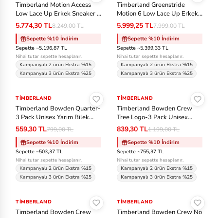
Timberland Motion Access
Timberland Greenstride
C
Low Lace Up Erkek Sneaker -
Motion 6 Low Lace Up Erkek
Gri
Günlük Ayakkabı -
5.774,30 TL
5.999,25 TL
8.249,00 TL
7.999,00 TL
Kahverengi
Ea
Sepette %10 İndirim
Sepette %10 İndirim
st
Sepette ~5.196,87 TL
Sepette ~5.399,33 TL
Nihai tutar sepette hesaplanır.
Nihai tutar sepette hesaplanır.
pa
Kampanyalı 2 ürün Ekstra %15
Kampanyalı 2 ürün Ekstra %15
k
Kampanyalı 3 ürün Ekstra %25
Kampanyalı 3 ürün Ekstra %25
Sepete Ekle
Sepete Ekle
Fa
TIMBERLAND
-%30
TIMBERLAND
-%30
Timberland Bowden Quarter-
Timberland Bowden Crew
bc
3 Pack Unisex Yarım Bilek
Tree Logo-3 Pack Unisex
ar
Çorap - Siyah
Uzun Çorap - Beyaz
559,30 TL
839,30 TL
799,00 TL
1.199,00 TL
e
Sepette %10 İndirim
Sepette %10 İndirim
Sepette ~503,37 TL
Sepette ~755,37 TL
Ja
Nihai tutar sepette hesaplanır.
Nihai tutar sepette hesaplanır.
Kampanyalı 2 ürün Ekstra %15
Kampanyalı 2 ürün Ekstra %15
ck
Kampanyalı 3 ürün Ekstra %25
Kampanyalı 3 ürün Ekstra %25
W
Sepete Ekle
Sepete Ekle
ol
TIMBERLAND
-%30
TIMBERLAND
-%30
fs
Timberland Bowden Crew
Timberland Bowden Crew No