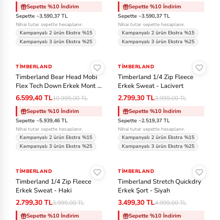
Sepette %10 İndirim
Sepette %10 İndirim
y
Sepette ~3.590,37 TL
Sepette ~3.590,37 TL
Nihai tutar sepette hesaplanır.
Nihai tutar sepette hesaplanır.
P
Kampanyalı 2 ürün Ekstra %15
Kampanyalı 2 ürün Ekstra %15
Kampanyalı 3 ürün Ekstra %25
Kampanyalı 3 ürün Ekstra %25
u
Sepete Ekle
Sepete Ekle
m
TIMBERLAND
-%40
TIMBERLAND
-%30
a
Timberland Bear Head Mobi
Timberland 1/4 Zip Fleece
Flex Tech Down Erkek Mont -
Erkek Sweat - Lacivert
Siyah
S
6.599,40 TL
2.799,30 TL
10.999,00 TL
3.999,00 TL
al
Sepette %10 İndirim
Sepette %10 İndirim
Sepette ~5.939,46 TL
Sepette ~2.519,37 TL
o
Nihai tutar sepette hesaplanır.
Nihai tutar sepette hesaplanır.
m
Kampanyalı 2 ürün Ekstra %15
Kampanyalı 2 ürün Ekstra %15
Kampanyalı 3 ürün Ekstra %25
Kampanyalı 3 ürün Ekstra %25
o
Sepete Ekle
Sepete Ekle
n
TIMBERLAND
-%30
TIMBERLAND
-%30
Timberland 1/4 Zip Fleece
Timberland Stretch Quickdry
S
Erkek Sweat - Haki
Erkek Şort - Siyah
au
2.799,30 TL
3.499,30 TL
3.999,00 TL
4.999,00 TL
co
Sepette %10 İndirim
Sepette %10 İndirim