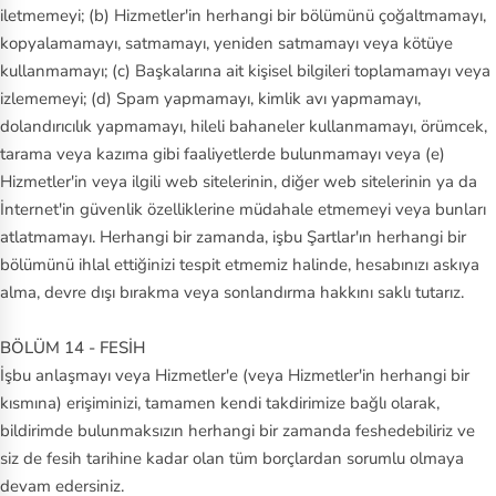
iletmemeyi; (b) Hizmetler'in herhangi bir bölümünü çoğaltmamayı,
kopyalamamayı, satmamayı, yeniden satmamayı veya kötüye
kullanmamayı; (c) Başkalarına ait kişisel bilgileri toplamamayı veya
izlememeyi; (d) Spam yapmamayı, kimlik avı yapmamayı,
dolandırıcılık yapmamayı, hileli bahaneler kullanmamayı, örümcek,
tarama veya kazıma gibi faaliyetlerde bulunmamayı veya (e)
Hizmetler'in veya ilgili web sitelerinin, diğer web sitelerinin ya da
İnternet'in güvenlik özelliklerine müdahale etmemeyi veya bunları
atlatmamayı. Herhangi bir zamanda, işbu Şartlar'ın herhangi bir
bölümünü ihlal ettiğinizi tespit etmemiz halinde, hesabınızı askıya
alma, devre dışı bırakma veya sonlandırma hakkını saklı tutarız.
BÖLÜM 14 - FESİH
İşbu anlaşmayı veya Hizmetler'e (veya Hizmetler'in herhangi bir
kısmına) erişiminizi, tamamen kendi takdirimize bağlı olarak,
bildirimde bulunmaksızın herhangi bir zamanda feshedebiliriz ve
siz de fesih tarihine kadar olan tüm borçlardan sorumlu olmaya
devam edersiniz.