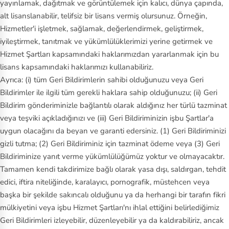
yayınlamak, dağıtmak ve görüntülemek için kalıcı, dünya çapında,
alt lisanslanabilir, telifsiz bir lisans vermiş olursunuz. Örneğin,
Hizmetler'i işletmek, sağlamak, değerlendirmek, geliştirmek,
iyileştirmek, tanıtmak ve yükümlülüklerimizi yerine getirmek ve
Hizmet Şartları kapsamındaki haklarımızdan yararlanmak için bu
lisans kapsamındaki haklarımızı kullanabiliriz.
Ayrıca: (i) tüm Geri Bildirimlerin sahibi olduğunuzu veya Geri
Bildirimler ile ilgili tüm gerekli haklara sahip olduğunuzu; (ii) Geri
Bildirim gönderiminizle bağlantılı olarak aldığınız her türlü tazminat
veya teşviki açıkladığınızı ve (iii) Geri Bildiriminizin işbu Şartlar'a
uygun olacağını da beyan ve garanti edersiniz. (1) Geri Bildiriminizi
gizli tutma; (2) Geri Bildiriminiz için tazminat ödeme veya (3) Geri
Bildiriminize yanıt verme yükümlülüğümüz yoktur ve olmayacaktır.
Tamamen kendi takdirimize bağlı olarak yasa dışı, saldırgan, tehdit
edici, iftira niteliğinde, karalayıcı, pornografik, müstehcen veya
başka bir şekilde sakıncalı olduğunu ya da herhangi bir tarafın fikri
mülkiyetini veya işbu Hizmet Şartları'nı ihlal ettiğini belirlediğimiz
Geri Bildirimleri izleyebilir, düzenleyebilir ya da kaldırabiliriz, ancak