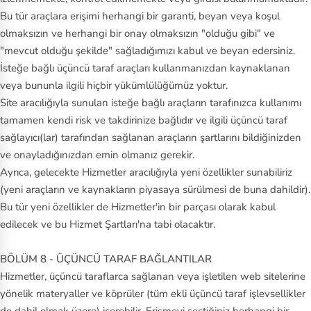
Bu tür araçlara erişimi herhangi bir garanti, beyan veya koşul
olmaksızın ve herhangi bir onay olmaksızın "olduğu gibi" ve
"mevcut olduğu şekilde" sağladığımızı kabul ve beyan edersiniz.
İsteğe bağlı üçüncü taraf araçları kullanmanızdan kaynaklanan
veya bununla ilgili hiçbir yükümlülüğümüz yoktur.
Site aracılığıyla sunulan isteğe bağlı araçların tarafınızca kullanımı
tamamen kendi risk ve takdirinize bağlıdır ve ilgili üçüncü taraf
sağlayıcı(lar) tarafından sağlanan araçların şartlarını bildiğinizden
ve onayladığınızdan emin olmanız gerekir.
Ayrıca, gelecekte Hizmetler aracılığıyla yeni özellikler sunabiliriz
(yeni araçların ve kaynakların piyasaya sürülmesi de buna dahildir).
Bu tür yeni özellikler de Hizmetler'in bir parçası olarak kabul
edilecek ve bu Hizmet Şartları'na tabi olacaktır.
BÖLÜM 8 - ÜÇÜNCÜ TARAF BAĞLANTILAR
Hizmetler, üçüncü taraflarca sağlanan veya işletilen web sitelerine
yönelik materyaller ve köprüler (tüm ekli üçüncü taraf işlevsellikler
de dahil olmak üzere) içerebilir. Erişmeyi seçtiğiniz herhangi bir