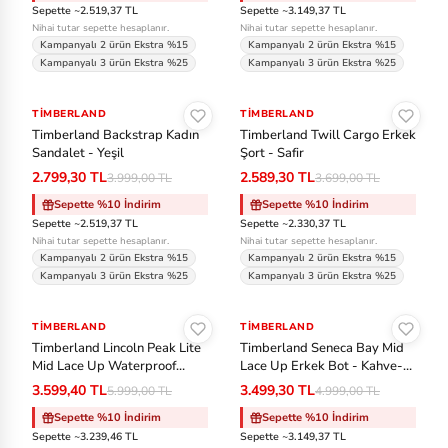
ny
Sepette ~2.519,37 TL
Sepette ~3.149,37 TL
Nihai tutar sepette hesaplanır.
Nihai tutar sepette hesaplanır.
Kampanyalı 2 ürün Ekstra %15
Kampanyalı 2 ürün Ekstra %15
S
Kampanyalı 3 ürün Ekstra %25
Kampanyalı 3 ürün Ekstra %25
ke
Sepete Ekle
Sepete Ekle
ch
TIMBERLAND
-%30
TIMBERLAND
-%30
Timberland Backstrap Kadın
Timberland Twill Cargo Erkek
er
Sandalet - Yeşil
Şort - Safir
s
2.799,30 TL
2.589,30 TL
3.999,00 TL
3.699,00 TL
Sepette %10 İndirim
Sepette %10 İndirim
Sl
Sepette ~2.519,37 TL
Sepette ~2.330,37 TL
a
Nihai tutar sepette hesaplanır.
Nihai tutar sepette hesaplanır.
Kampanyalı 2 ürün Ekstra %15
Kampanyalı 2 ürün Ekstra %15
m
Kampanyalı 3 ürün Ekstra %25
Kampanyalı 3 ürün Ekstra %25
Sepete Ekle
Sepete Ekle
St
TIMBERLAND
-%40
TIMBERLAND
-%30
an
Timberland Lincoln Peak Lite
Timberland Seneca Bay Mid
le
Mid Lace Up Waterproof
Lace Up Erkek Bot - Kahve-
Erkek Bot - Siyah-Kahve
Krem
3.599,40 TL
3.499,30 TL
5.999,00 TL
4.999,00 TL
y
Sepette %10 İndirim
Sepette %10 İndirim
Sepette ~3.239,46 TL
Sepette ~3.149,37 TL
Ti