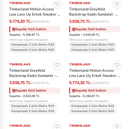
ok
TIMBERLAND
-%30
TIMBERLAND
-%25
Tenis
Timberland Motion Access
Timberland Greyfield
s
Low Lace Up Erkek Sneaker -
Backstrap Kadın Sandalet -
Beyaz
Siyah
Voleybol
5.774,30 TL
3.936,75 TL
8.249,00 TL
5.249,00 TL
C
Sepette %10 İndirim
Sepette %10 İndirim
as
Sepette ~5.196,87 TL
Sepette ~3.543,08 TL
io
Nihai tutar sepette hesaplanır.
Nihai tutar sepette hesaplanır.
Kampanyalı 2 ürün Ekstra %15
Kampanyalı 2 ürün Ekstra %15
Kampanyalı 3 ürün Ekstra %25
Kampanyalı 3 ürün Ekstra %25
C
Sepete Ekle
Sepete Ekle
o
TIMBERLAND
-%25
TIMBERLAND
-%30
nv
Timberland Greyfield
Timberland Motion Access
Backstrap Kadın Sandalet -
Low Lace Up Erkek Sneaker -
er
Beyaz
Kahverengi
3.936,75 TL
5.774,30 TL
5.249,00 TL
8.249,00 TL
se
Sepette %10 İndirim
Sepette %10 İndirim
Sepette ~3.543,08 TL
Sepette ~5.196,87 TL
Cr
Nihai tutar sepette hesaplanır.
Nihai tutar sepette hesaplanır.
oc
Kampanyalı 2 ürün Ekstra %15
Kampanyalı 2 ürün Ekstra %15
Kampanyalı 3 ürün Ekstra %25
Kampanyalı 3 ürün Ekstra %25
s
Sepete Ekle
Sepete Ekle
TIMBERLAND
-%30
TIMBERLAND
-%25
D