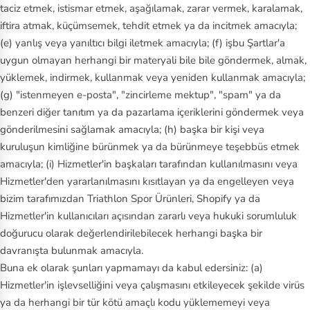
taciz etmek, istismar etmek, aşağılamak, zarar vermek, karalamak,
iftira atmak, küçümsemek, tehdit etmek ya da incitmek amacıyla;
(e) yanlış veya yanıltıcı bilgi iletmek amacıyla; (f) işbu Şartlar'a
uygun olmayan herhangi bir materyali bile bile göndermek, almak,
yüklemek, indirmek, kullanmak veya yeniden kullanmak amacıyla;
(g) "istenmeyen e-posta", "zincirleme mektup", "spam" ya da
benzeri diğer tanıtım ya da pazarlama içeriklerini göndermek veya
gönderilmesini sağlamak amacıyla; (h) başka bir kişi veya
kuruluşun kimliğine bürünmek ya da bürünmeye teşebbüs etmek
amacıyla; (i) Hizmetler'in başkaları tarafından kullanılmasını veya
Hizmetler'den yararlanılmasını kısıtlayan ya da engelleyen veya
bizim tarafımızdan Triathlon Spor Ürünleri, Shopify ya da
Hizmetler'in kullanıcıları açısından zararlı veya hukuki sorumluluk
doğurucu olarak değerlendirilebilecek herhangi başka bir
davranışta bulunmak amacıyla.
Buna ek olarak şunları yapmamayı da kabul edersiniz: (a)
Hizmetler'in işlevselliğini veya çalışmasını etkileyecek şekilde virüs
ya da herhangi bir tür kötü amaçlı kodu yüklememeyi veya