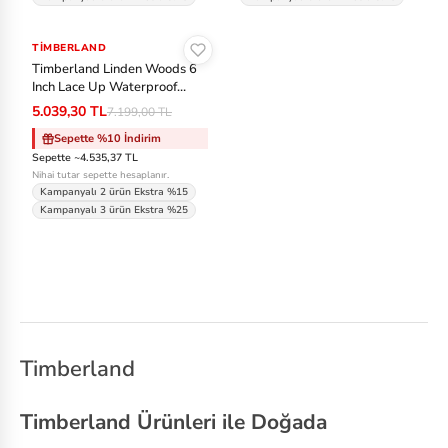
Sepete Ekle
TIMBERLAND
-%30
Timberland Linden Woods 6
Inch Lace Up Waterproof
Kadın Bot - Sarı-Sarı
5.039,30 TL
7.199,00 TL
Sepette %10 İndirim
Sepette ~4.535,37 TL
Nihai tutar sepette hesaplanır.
Kampanyalı 2 ürün Ekstra %15
Kampanyalı 3 ürün Ekstra %25
Timberland
Timberland Ürünleri ile Doğada