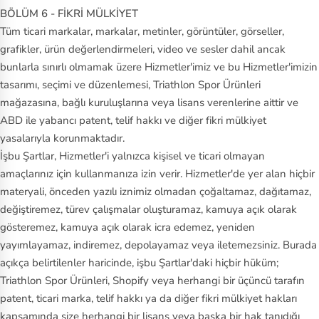
BÖLÜM 6 - FİKRİ MÜLKİYET
Tüm ticari markalar, markalar, metinler, görüntüler, görseller,
grafikler, ürün değerlendirmeleri, video ve sesler dahil ancak
bunlarla sınırlı olmamak üzere Hizmetler'imiz ve bu Hizmetler'imizin
tasarımı, seçimi ve düzenlemesi, Triathlon Spor Ürünleri
mağazasına, bağlı kuruluşlarına veya lisans verenlerine aittir ve
ABD ile yabancı patent, telif hakkı ve diğer fikri mülkiyet
yasalarıyla korunmaktadır.
İşbu Şartlar, Hizmetler'i yalnızca kişisel ve ticari olmayan
amaçlarınız için kullanmanıza izin verir. Hizmetler'de yer alan hiçbir
materyali, önceden yazılı iznimiz olmadan çoğaltamaz, dağıtamaz,
değiştiremez, türev çalışmalar oluşturamaz, kamuya açık olarak
gösteremez, kamuya açık olarak icra edemez, yeniden
yayımlayamaz, indiremez, depolayamaz veya iletemezsiniz. Burada
açıkça belirtilenler haricinde, işbu Şartlar'daki hiçbir hüküm;
Triathlon Spor Ürünleri, Shopify veya herhangi bir üçüncü tarafın
patent, ticari marka, telif hakkı ya da diğer fikri mülkiyet hakları
kapsamında size herhangi bir lisans veya başka bir hak tanıdığı