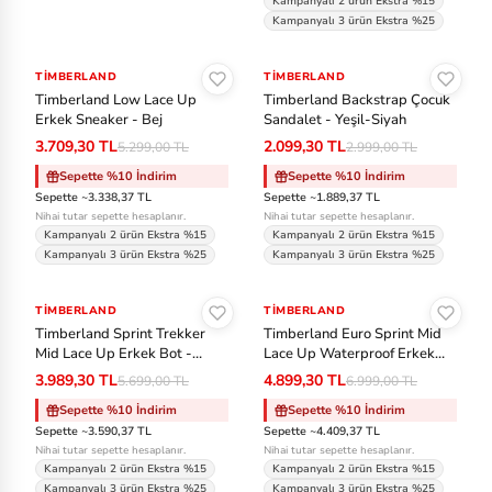
Kampanyalı 2 ürün Ekstra %15
V
Kampanyalı 3 ürün Ekstra %25
Sepete Ekle
Sepete Ekle
an
s
TIMBERLAND
-%30
TIMBERLAND
-%30
Timberland Low Lace Up
Timberland Backstrap Çocuk
Erkek Sneaker - Bej
Sandalet - Yeşil-Siyah
Vi
3.709,30 TL
2.099,30 TL
5.299,00 TL
2.999,00 TL
ct
Sepette %10 İndirim
Sepette %10 İndirim
or
Sepette ~3.338,37 TL
Sepette ~1.889,37 TL
in
Nihai tutar sepette hesaplanır.
Nihai tutar sepette hesaplanır.
Kampanyalı 2 ürün Ekstra %15
Kampanyalı 2 ürün Ekstra %15
ox
Kampanyalı 3 ürün Ekstra %25
Kampanyalı 3 ürün Ekstra %25
Sepete Ekle
Sepete Ekle
TIMBERLAND
-%30
TIMBERLAND
-%30
Timberland Sprint Trekker
Timberland Euro Sprint Mid
Mid Lace Up Erkek Bot -
Lace Up Waterproof Erkek
Siyah-Beyaz
Bot - Kahve-Siyah
3.989,30 TL
4.899,30 TL
5.699,00 TL
6.999,00 TL
Sepette %10 İndirim
Sepette %10 İndirim
Sepette ~3.590,37 TL
Sepette ~4.409,37 TL
Nihai tutar sepette hesaplanır.
Nihai tutar sepette hesaplanır.
Kampanyalı 2 ürün Ekstra %15
Kampanyalı 2 ürün Ekstra %15
Kampanyalı 3 ürün Ekstra %25
Kampanyalı 3 ürün Ekstra %25