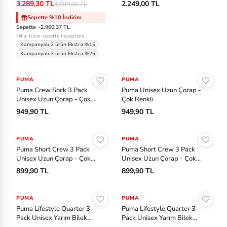
3.289,30 TL
2.249,00 TL
4.699,00 TL
y
Sepette %10 İndirim
Sepette ~2.960,37 TL
P
Nihai tutar sepette hesaplanır.
Kampanyalı 2 ürün Ekstra %15
u
Kampanyalı 3 ürün Ekstra %25
m
Sepete Ekle
Sepete Ekle
a
PUMA
PUMA
Puma Crew Sock 3 Pack
Puma Unisex Uzun Çorap -
S
Unisex Uzun Çorap - Çok
Çok Renkli
Renkli
949,90 TL
949,90 TL
al
Sepete Ekle
Sepete Ekle
o
m
PUMA
PUMA
Puma Short Crew 3 Pack
Puma Short Crew 3 Pack
o
Unisex Uzun Çorap - Çok
Unisex Uzun Çorap - Çok
n
Renkli
Renkli
899,90 TL
899,90 TL
Sepete Ekle
Sepete Ekle
S
PUMA
PUMA
au
Puma Lifestyle Quarter 3
Puma Lifestyle Quarter 3
co
Pack Unisex Yarım Bilek
Pack Unisex Yarım Bilek