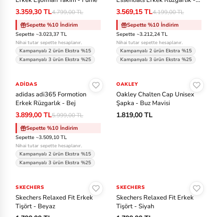
Erkek Eşofman Takım - Füme
Essentials Erkek Rüzgarlık -
Siyah
3.359,30 TL
3.569,15 TL
4.799,00 TL
4.199,00 TL
Sepette %10 İndirim
Sepette %10 İndirim
Sepette ~3.023,37 TL
Sepette ~3.212,24 TL
Nihai tutar sepette hesaplanır.
Nihai tutar sepette hesaplanır.
Kampanyalı 2 ürün Ekstra %15
Kampanyalı 2 ürün Ekstra %15
Kampanyalı 3 ürün Ekstra %25
Kampanyalı 3 ürün Ekstra %25
Sepete Ekle
Sepete Ekle
ADIDAS
-%35
OAKLEY
adidas adi365 Formotion
Oakley Chalten Cap Unisex
Erkek Rüzgarlık - Bej
Şapka - Buz Mavisi
3.899,00 TL
1.819,00 TL
5.999,00 TL
Sepette %10 İndirim
Sepette ~3.509,10 TL
Nihai tutar sepette hesaplanır.
Kampanyalı 2 ürün Ekstra %15
Kampanyalı 3 ürün Ekstra %25
Sepete Ekle
Sepete Ekle
SKECHERS
SKECHERS
Skechers Relaxed Fit Erkek
Skechers Relaxed Fit Erkek
Tişört - Beyaz
Tişört - Siyah