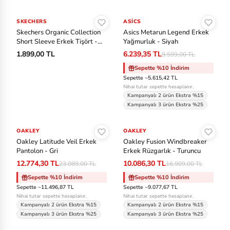
Sepete Ekle
Sepete Ekle
SKECHERS
ASICS
-%35
Skechers Organic Collection
Asics Metarun Legend Erkek
Short Sleeve Erkek Tişört -
Yağmurluk - Siyah
Antrasit
1.899,00 TL
6.239,35 TL
9.599,00 TL
Sepette %10 İndirim
Sepette ~5.615,42 TL
Nihai tutar sepette hesaplanır.
Kampanyalı 2 ürün Ekstra %15
Kampanyalı 3 ürün Ekstra %25
Sepete Ekle
Sepete Ekle
OAKLEY
-%45
OAKLEY
-%40
Oakley Latitude Veil Erkek
Oakley Fusion Windbreaker
Pantolon - Gri
Erkek Rüzgarlık - Turuncu
12.774,30 TL
10.086,30 TL
23.089,00 TL
16.909,00 TL
Sepette %10 İndirim
Sepette %10 İndirim
Sepette ~11.496,87 TL
Sepette ~9.077,67 TL
Nihai tutar sepette hesaplanır.
Nihai tutar sepette hesaplanır.
Kampanyalı 2 ürün Ekstra %15
Kampanyalı 2 ürün Ekstra %15
Kampanyalı 3 ürün Ekstra %25
Kampanyalı 3 ürün Ekstra %25
Sepete Ekle
Sepete Ekle