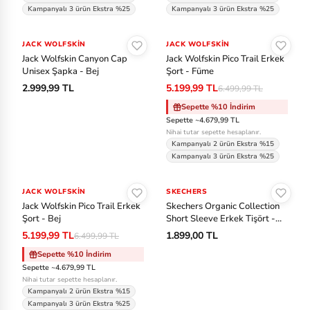
Kampanyalı 3 ürün Ekstra %25
Kampanyalı 3 ürün Ekstra %25
Sepete Ekle
Sepete Ekle
JACK WOLFSKIN
JACK WOLFSKIN
-%20
Jack Wolfskin Canyon Cap
Jack Wolfskin Pico Trail Erkek
Unisex Şapka - Bej
Şort - Füme
2.999,99 TL
5.199,99 TL
6.499,99 TL
Sepette %10 İndirim
Sepette ~4.679,99 TL
Nihai tutar sepette hesaplanır.
Kampanyalı 2 ürün Ekstra %15
Kampanyalı 3 ürün Ekstra %25
Sepete Ekle
Sepete Ekle
JACK WOLFSKIN
-%20
SKECHERS
Jack Wolfskin Pico Trail Erkek
Skechers Organic Collection
Şort - Bej
Short Sleeve Erkek Tişört -
Gri
5.199,99 TL
1.899,00 TL
6.499,99 TL
Sepette %10 İndirim
Sepette ~4.679,99 TL
Nihai tutar sepette hesaplanır.
Kampanyalı 2 ürün Ekstra %15
Kampanyalı 3 ürün Ekstra %25