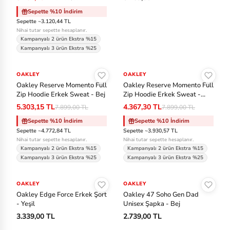
Sepette %10 İndirim
Sepette ~3.120,44 TL
Nihai tutar sepette hesaplanır.
Kampanyalı 2 ürün Ekstra %15
Kampanyalı 3 ürün Ekstra %25
Sepete Ekle
Sepete Ekle
OAKLEY
-%33
OAKLEY
-%45
Oakley Reserve Momento Full
Oakley Reserve Momento Full
Zip Hoodie Erkek Sweat - Bej
Zip Hoodie Erkek Sweat -
Siyah
5.303,15 TL
4.367,30 TL
7.899,00 TL
7.899,00 TL
Sepette %10 İndirim
Sepette %10 İndirim
Sepette ~4.772,84 TL
Sepette ~3.930,57 TL
Nihai tutar sepette hesaplanır.
Nihai tutar sepette hesaplanır.
Kampanyalı 2 ürün Ekstra %15
Kampanyalı 2 ürün Ekstra %15
Kampanyalı 3 ürün Ekstra %25
Kampanyalı 3 ürün Ekstra %25
Sepete Ekle
Sepete Ekle
OAKLEY
OAKLEY
Oakley Edge Force Erkek Şort
Oakley 47 Soho Gen Dad
- Yeşil
Unisex Şapka - Bej
3.339,00 TL
2.739,00 TL
Sepete Ekle
Sepete Ekle