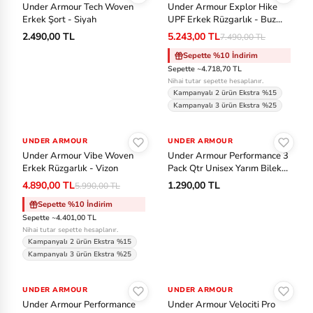
Under Armour Tech Woven
Under Armour Explor Hike
Erkek Şort - Siyah
UPF Erkek Rüzgarlık - Buz
Mavisi
2.490,00 TL
5.243,00 TL
7.490,00 TL
Sepette %10 İndirim
Sepette ~4.718,70 TL
Nihai tutar sepette hesaplanır.
Kampanyalı 2 ürün Ekstra %15
Kampanyalı 3 ürün Ekstra %25
Sepete Ekle
Sepete Ekle
UNDER ARMOUR
-%18
UNDER ARMOUR
Under Armour Vibe Woven
Under Armour Performance 3
Erkek Rüzgarlık - Vizon
Pack Qtr Unisex Yarım Bilek
Çorap - Beyaz
4.890,00 TL
1.290,00 TL
5.990,00 TL
Sepette %10 İndirim
Sepette ~4.401,00 TL
Nihai tutar sepette hesaplanır.
Kampanyalı 2 ürün Ekstra %15
Kampanyalı 3 ürün Ekstra %25
Sepete Ekle
Sepete Ekle
UNDER ARMOUR
UNDER ARMOUR
-%20
Under Armour Performance
Under Armour Velociti Pro