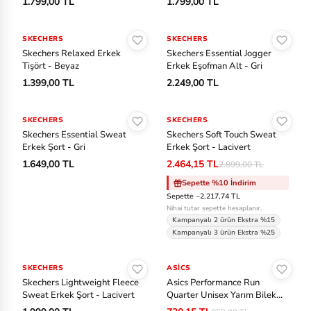
1.799,00 TL
1.799,00 TL
Sepete Ekle
Sepete Ekle
SKECHERS
SKECHERS
Skechers Relaxed Erkek
Skechers Essential Jogger
Tişört - Beyaz
Erkek Eşofman Alt - Gri
1.399,00 TL
2.249,00 TL
Sepete Ekle
Sepete Ekle
SKECHERS
SKECHERS
-%15
Skechers Essential Sweat
Skechers Soft Touch Sweat
Erkek Şort - Gri
Erkek Şort - Lacivert
1.649,00 TL
2.464,15 TL
2.899,00 TL
Sepette %10 İndirim
Sepette ~2.217,74 TL
Nihai tutar sepette hesaplanır.
Kampanyalı 2 ürün Ekstra %15
Kampanyalı 3 ürün Ekstra %25
Sepete Ekle
Sepete Ekle
SKECHERS
ASICS
-%15
Skechers Lightweight Fleece
Asics Performance Run
Sweat Erkek Şort - Lacivert
Quarter Unisex Yarım Bilek
Çorap - Siyah