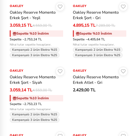
OAKLEY
-%33
OAKLEY
-%33
Oakley Reserve Momento
Oakley Reserve Momento
Erkek Şort - Yeşil
Erkek Şort - Gri
3.059,15 TL
4.895,15 TL
4.559,00 TL
7.289,00 TL
Sepette %10 İndirim
Sepette %10 İndirim
Sepette ~2.753,24 TL
Sepette ~4.405,64 TL
Nihai tutar sepette hesaplanır.
Nihai tutar sepette hesaplanır.
Kampanyalı 2 ürün Ekstra %15
Kampanyalı 2 ürün Ekstra %15
Kampanyalı 3 ürün Ekstra %25
Kampanyalı 3 ürün Ekstra %25
Sepete Ekle
Sepete Ekle
OAKLEY
-%33
OAKLEY
Oakley Reserve Momento
Oakley Reserve Momento
Erkek Şort - Siyah
Erkek Atlet - Gri
3.059,14 TL
2.429,00 TL
4.559,00 TL
Sepette %10 İndirim
Sepette ~2.753,23 TL
Nihai tutar sepette hesaplanır.
Kampanyalı 2 ürün Ekstra %15
Kampanyalı 3 ürün Ekstra %25
Sepete Ekle
Sepete Ekle
OAKLEY
-%45
OAKLEY