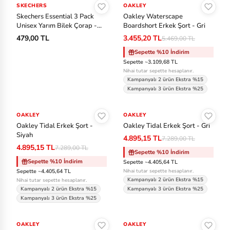
ok
SKECHERS
YENİ
OAKLEY
-%37
Tenis
Skechers Essential 3 Pack
Oakley Waterscape
s
Unisex Yarım Bilek Çorap -
Boardshort Erkek Şort - Gri
Çok Renkli
Voleybol
479,00 TL
3.455,20 TL
5.469,00 TL
C
Sepette %10 İndirim
as
Sepette ~3.109,68 TL
io
Nihai tutar sepette hesaplanır.
Kampanyalı 2 ürün Ekstra %15
Kampanyalı 3 ürün Ekstra %25
C
Sepete Ekle
Sepete Ekle
o
OAKLEY
-%33
OAKLEY
-%33
nv
Oakley Tidal Erkek Şort -
Oakley Tidal Erkek Şort - Gri
Siyah
er
4.895,15 TL
7.289,00 TL
4.895,15 TL
7.289,00 TL
se
Sepette %10 İndirim
Sepette %10 İndirim
Sepette ~4.405,64 TL
Sepette ~4.405,64 TL
Nihai tutar sepette hesaplanır.
Cr
Kampanyalı 2 ürün Ekstra %15
Nihai tutar sepette hesaplanır.
oc
Kampanyalı 2 ürün Ekstra %15
Kampanyalı 3 ürün Ekstra %25
Kampanyalı 3 ürün Ekstra %25
s
Sepete Ekle
Sepete Ekle
OAKLEY
-%45
OAKLEY
-%45
D