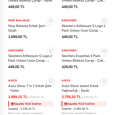
Unisex Bileksiz Çorap - Siyah
Unisex Bileksiz Çorap - Çok
m
Renkli
449,00 TL
449,00 TL
b
Sepete Ekle
Sepete Ekle
er
NEW BALANCE
SKECHERS
la
New Balance Erkek Şort -
Skechers Athleisure S Logo 2
Siyah
Pack Unisex Uzun Çorap -
n
Siyah
2.699,00 TL
449,00 TL
d
Sepete Ekle
Sepete Ekle
SKECHERS
SKECHERS
U
Skechers Athleisure S Logo 2
Skechers Essential 3 Pack
n
Pack Unisex Uzun Çorap -
Unisex Bileksiz Çorap - Çok
Beyaz
Renkli
d
449,00 TL
429,00 TL
er
Sepete Ekle
Sepete Ekle
A
ASICS
-%15
ASICS
-%20
Asics Silver 7 in 1 Erkek Şort
Asics Silver Jacket Erkek
r
- Füme
Yağmurluk - Siyah
m
1.699,15 TL
2.759,20 TL
1.999,00 TL
3.449,00 TL
o
Sepette %10 İndirim
Sepette %10 İndirim
ur
Sepette ~1.529,24 TL
Sepette ~2.483,28 TL
Nihai tutar sepette hesaplanır.
Nihai tutar sepette hesaplanır.