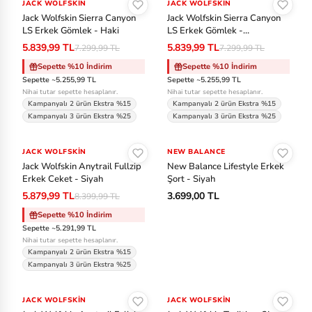
JACK WOLFSKIN
-%20
JACK WOLFSKIN
-%20
Jack Wolfskin Sierra Canyon
Jack Wolfskin Sierra Canyon
LS Erkek Gömlek - Haki
LS Erkek Gömlek -
Kahverengi
5.839,99 TL
5.839,99 TL
7.299,99 TL
7.299,99 TL
Sepette %10 İndirim
Sepette %10 İndirim
Sepette ~5.255,99 TL
Sepette ~5.255,99 TL
Nihai tutar sepette hesaplanır.
Nihai tutar sepette hesaplanır.
Kampanyalı 2 ürün Ekstra %15
Kampanyalı 2 ürün Ekstra %15
Kampanyalı 3 ürün Ekstra %25
Kampanyalı 3 ürün Ekstra %25
Sepete Ekle
Sepete Ekle
JACK WOLFSKIN
-%30
NEW BALANCE
Jack Wolfskin Anytrail Fullzip
New Balance Lifestyle Erkek
Erkek Ceket - Siyah
Şort - Siyah
5.879,99 TL
3.699,00 TL
8.399,99 TL
Sepette %10 İndirim
Sepette ~5.291,99 TL
Nihai tutar sepette hesaplanır.
Kampanyalı 2 ürün Ekstra %15
Kampanyalı 3 ürün Ekstra %25
Sepete Ekle
Sepete Ekle
JACK WOLFSKIN
-%30
JACK WOLFSKIN
-%15