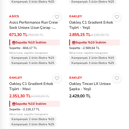
Kampanyalı 3 ürün Ekstra %25
Kampanyalı 3 ürün Ekstra %25
Sepete Ekle
Sepete Ekle
ASICS
-%30
OAKLEY
-%33
Asics Performance Run Crew
Oakley C1 Gradient Erkek
Sock Unisex Uzun Çorap -
Tişört - Yeşil
Çok Renkli
671,30 TL
2.855,15 TL
959,00 TL
4.249,00 TL
Sepette %10 İndirim
Sepette %10 İndirim
Sepette ~604,17 TL
Sepette ~2.569,64 TL
Nihai tutar sepette hesaplanır.
Nihai tutar sepette hesaplanır.
Kampanyalı 2 ürün Ekstra %15
Kampanyalı 2 ürün Ekstra %15
Kampanyalı 3 ürün Ekstra %25
Kampanyalı 3 ürün Ekstra %25
Sepete Ekle
Sepete Ekle
OAKLEY
-%45
OAKLEY
Oakley C1 Gradient Erkek
Oakley Tincan LX Unisex
Tişört - Mavi
Şapka - Yeşil
2.351,30 TL
2.429,00 TL
4.249,00 TL
Sepette %10 İndirim
Sepette ~2.116,17 TL
Nihai tutar sepette hesaplanır.
Kampanyalı 2 ürün Ekstra %15
Kampanyalı 3 ürün Ekstra %25