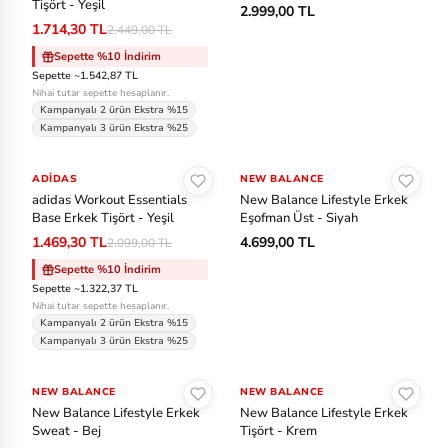
ll
Tişört - Yeşil
2.999,00 TL
1.714,30 TL
2.449,00 TL
N
Sepette %10 İndirim
e
Sepette ~1.542,87 TL
Nihai tutar sepette hesaplanır.
w
Kampanyalı 2 ürün Ekstra %15
B
Kampanyalı 3 ürün Ekstra %25
Sepete Ekle
Sepete Ekle
al
ADIDAS
-%30
NEW BALANCE
an
adidas Workout Essentials
New Balance Lifestyle Erkek
ce
Base Erkek Tişört - Yeşil
Eşofman Üst - Siyah
1.469,30 TL
4.699,00 TL
2.099,00 TL
Ni
Sepette %10 İndirim
ke
Sepette ~1.322,37 TL
Nihai tutar sepette hesaplanır.
A
Kampanyalı 2 ürün Ekstra %15
cc
Kampanyalı 3 ürün Ekstra %25
Sepete Ekle
Sepete Ekle
O
NEW BALANCE
-%30
NEW BALANCE
ak
New Balance Lifestyle Erkek
New Balance Lifestyle Erkek
Sweat - Bej
Tişört - Krem
le