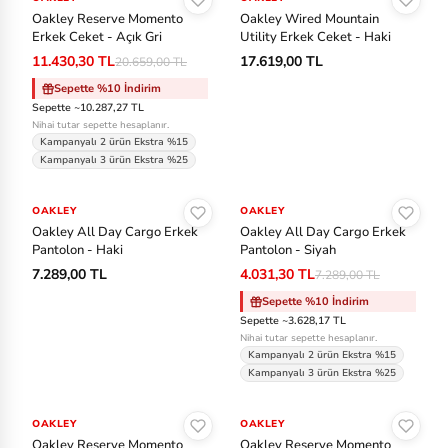
Oakley Reserve Momento
Oakley Wired Mountain
Erkek Ceket - Açık Gri
Utility Erkek Ceket - Haki
11.430,30 TL
17.619,00 TL
20.659,00 TL
Sepette %10 İndirim
Sepette ~10.287,27 TL
Nihai tutar sepette hesaplanır.
Kampanyalı 2 ürün Ekstra %15
Kampanyalı 3 ürün Ekstra %25
Sepete Ekle
Sepete Ekle
OAKLEY
OAKLEY
-%45
Oakley All Day Cargo Erkek
Oakley All Day Cargo Erkek
Pantolon - Haki
Pantolon - Siyah
7.289,00 TL
4.031,30 TL
7.289,00 TL
Sepette %10 İndirim
Sepette ~3.628,17 TL
Nihai tutar sepette hesaplanır.
Kampanyalı 2 ürün Ekstra %15
Kampanyalı 3 ürün Ekstra %25
Sepete Ekle
Sepete Ekle
OAKLEY
-%33
OAKLEY
-%33
Oakley Reserve Momento
Oakley Reserve Momento