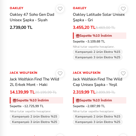
OAKLEY
OAKLEY
-%37
Oakley 47 Soho Gen Dad
Oakley Latitude Solar Unisex
Unisex Şapka - Siyah
Şapka - Gri
2.739,00 TL
3.455,20 TL
5.469,00 TL
Sepette %10 İndirim
Sepette ~3.109,68 TL
Nihai tutar sepette hesaplanır.
Kampanyalı 2 ürün Ekstra %15
Kampanyalı 3 ürün Ekstra %25
Sepete Ekle
Sepete Ekle
JACK WOLFSKIN
-%30
JACK WOLFSKIN
-%20
Jack Wolfskin Find The Wild
Jack Wolfskin Find The Wild
2L Erkek Mont - Haki
Cap Unisex Şapka - Yeşil
14.139,99 TL
2.319,99 TL
20.199,99 TL
2.899,99 TL
Sepette %10 İndirim
Sepette %10 İndirim
Sepette ~12.725,99 TL
Sepette ~2.087,99 TL
Nihai tutar sepette hesaplanır.
Nihai tutar sepette hesaplanır.
Kampanyalı 2 ürün Ekstra %15
Kampanyalı 2 ürün Ekstra %15
Kampanyalı 3 ürün Ekstra %25
Kampanyalı 3 ürün Ekstra %25
Sepete Ekle
Sepete Ekle