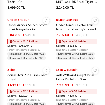
Tişört - Gri
MNT1641-BK Erkek Tişört -
Siyah
1.099,00 TL
2.249,00 TL
Sepete Ekle
Sepete Ekle
UNDER ARMOUR
-%30
UNDER ARMOUR
-%20
Under Armour Velociti Storm
Under Armour Explor Trail
Erkek Rüzgarlık - Gri
Run Ultra Erkek Tişört - Yeşil
3.843,00 TL
2.792,00 TL
5.490,00 TL
3.490,00 TL
Sepette %10 İndirim
Sepette %10 İndirim
Sepette ~3.458,70 TL
Sepette ~2.512,80 TL
Nihai tutar sepette hesaplanır.
Nihai tutar sepette hesaplanır.
Kampanyalı 2 ürün Ekstra %15
Kampanyalı 2 ürün Ekstra %15
Kampanyalı 3 ürün Ekstra %25
Kampanyalı 3 ürün Ekstra %25
Sepete Ekle
Sepete Ekle
ASICS
-%15
JACK WOLFSKIN
-%20
Asics Silver 7 in 1 Erkek Şort
Jack Wolfskin Prelight Pulse
- Siyah
Erkek Pantolon - Siyah
1.699,15 TL
7.999,99 TL
1.999,00 TL
9.999,99 TL
Sepette %10 İndirim
Sepette %10 İndirim
Sepette ~1.529,24 TL
Sepette ~7.199,99 TL
Nihai tutar sepette hesaplanır.
Nihai tutar sepette hesaplanır.
Kampanyalı 2 ürün Ekstra %15
Kampanyalı 2 ürün Ekstra %15