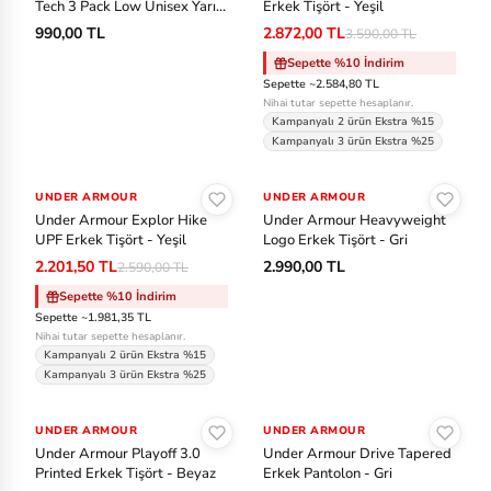
Tech 3 Pack Low Unisex Yarım
Erkek Tişört - Yeşil
Bilek Çorap - Siyah
990,00 TL
2.872,00 TL
3.590,00 TL
Sepette %10 İndirim
Sepette ~2.584,80 TL
Nihai tutar sepette hesaplanır.
Kampanyalı 2 ürün Ekstra %15
Kampanyalı 3 ürün Ekstra %25
Sepete Ekle
Sepete Ekle
UNDER ARMOUR
-%15
UNDER ARMOUR
Under Armour Explor Hike
Under Armour Heavyweight
UPF Erkek Tişört - Yeşil
Logo Erkek Tişört - Gri
2.201,50 TL
2.990,00 TL
2.590,00 TL
Sepette %10 İndirim
Sepette ~1.981,35 TL
Nihai tutar sepette hesaplanır.
Kampanyalı 2 ürün Ekstra %15
Kampanyalı 3 ürün Ekstra %25
Sepete Ekle
Sepete Ekle
UNDER ARMOUR
-%30
UNDER ARMOUR
-%37
Under Armour Playoff 3.0
Under Armour Drive Tapered
Printed Erkek Tişört - Beyaz
Erkek Pantolon - Gri