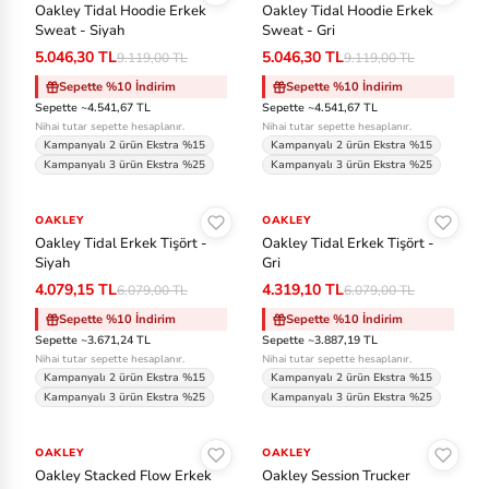
Oakley Tidal Hoodie Erkek
Oakley Tidal Hoodie Erkek
C
Sweat - Siyah
Sweat - Gri
5.046,30 TL
5.046,30 TL
9.119,00 TL
9.119,00 TL
Ea
Sepette %10 İndirim
Sepette %10 İndirim
st
Sepette ~4.541,67 TL
Sepette ~4.541,67 TL
Nihai tutar sepette hesaplanır.
Nihai tutar sepette hesaplanır.
pa
Kampanyalı 2 ürün Ekstra %15
Kampanyalı 2 ürün Ekstra %15
k
Kampanyalı 3 ürün Ekstra %25
Kampanyalı 3 ürün Ekstra %25
Sepete Ekle
Sepete Ekle
Fa
OAKLEY
-%33
OAKLEY
-%29
Oakley Tidal Erkek Tişört -
Oakley Tidal Erkek Tişört -
bc
Siyah
Gri
ar
4.079,15 TL
4.319,10 TL
6.079,00 TL
6.079,00 TL
e
Sepette %10 İndirim
Sepette %10 İndirim
Sepette ~3.671,24 TL
Sepette ~3.887,19 TL
Ja
Nihai tutar sepette hesaplanır.
Nihai tutar sepette hesaplanır.
Kampanyalı 2 ürün Ekstra %15
Kampanyalı 2 ürün Ekstra %15
ck
Kampanyalı 3 ürün Ekstra %25
Kampanyalı 3 ürün Ekstra %25
W
Sepete Ekle
Sepete Ekle
ol
OAKLEY
OAKLEY
fs
Oakley Stacked Flow Erkek
Oakley Session Trucker