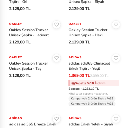
Tişört - Gri
Unisex Şapka - Siyah
ki
2.129,00 TL
2.129,00 TL
n
Sepete Ekle
Sepete Ekle
Ja
OAKLEY
OAKLEY
Oakley Session Trucker
Oakley Session Trucker
ns
Unisex Şapka - Lacivert
Unisex Şapka - Haki
p
2.129,00 TL
2.129,00 TL
or
Sepete Ekle
Sepete Ekle
t
OAKLEY
ADIDAS
-%35
Oakley Session Trucker
adidas adi365 Climacool
Unisex Şapka - Taş
Erkek Tişört - Yeşil
La
2.129,00 TL
1.369,00 TL
2.099,00 TL
co
Sepette %10 İndirim
st
Sepette ~1.232,10 TL
e
Nihai tutar sepette hesaplanır.
Kampanyalı 2 ürün Ekstra %15
Kampanyalı 3 ürün Ekstra %25
M
Sepete Ekle
Sepete Ekle
er
ADIDAS
-%30
ADIDAS
re
adidas adi365 Breeze Erkek
adidas Erkek Yelek - Siyah