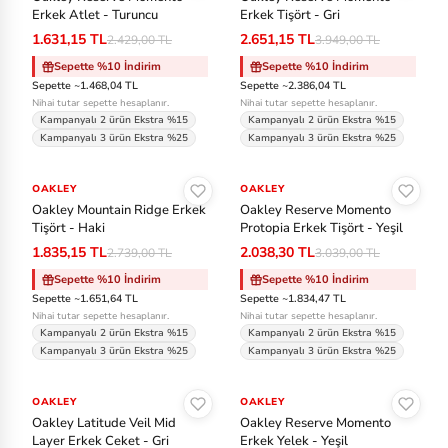
Erkek Atlet - Turuncu
Erkek Tişört - Gri
1.631,15 TL
2.651,15 TL
2.429,00 TL
3.949,00 TL
Sepette %10 İndirim
Sepette %10 İndirim
Sepette ~1.468,04 TL
Sepette ~2.386,04 TL
Nihai tutar sepette hesaplanır.
Nihai tutar sepette hesaplanır.
Kampanyalı 2 ürün Ekstra %15
Kampanyalı 2 ürün Ekstra %15
Kampanyalı 3 ürün Ekstra %25
Kampanyalı 3 ürün Ekstra %25
Sepete Ekle
Sepete Ekle
OAKLEY
-%33
OAKLEY
-%33
Oakley Mountain Ridge Erkek
Oakley Reserve Momento
Tişört - Haki
Protopia Erkek Tişört - Yeşil
1.835,15 TL
2.038,30 TL
2.739,00 TL
3.039,00 TL
Sepette %10 İndirim
Sepette %10 İndirim
Sepette ~1.651,64 TL
Sepette ~1.834,47 TL
Nihai tutar sepette hesaplanır.
Nihai tutar sepette hesaplanır.
Kampanyalı 2 ürün Ekstra %15
Kampanyalı 2 ürün Ekstra %15
Kampanyalı 3 ürün Ekstra %25
Kampanyalı 3 ürün Ekstra %25
Sepete Ekle
Sepete Ekle
OAKLEY
-%45
OAKLEY
-%45
Oakley Latitude Veil Mid
Oakley Reserve Momento
Layer Erkek Ceket - Gri
Erkek Yelek - Yeşil