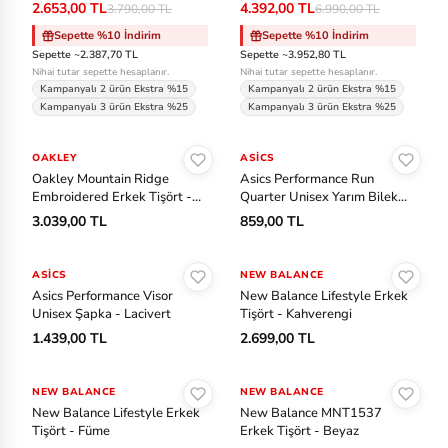
2.653,00 TL
4.392,00 TL
3.790,00 TL
6.990,00 TL
Sepette %10 İndirim
Sepette %10 İndirim
Sepette ~2.387,70 TL
Sepette ~3.952,80 TL
Nihai tutar sepette hesaplanır.
Nihai tutar sepette hesaplanır.
Kampanyalı 2 ürün Ekstra %15
Kampanyalı 2 ürün Ekstra %15
Kampanyalı 3 ürün Ekstra %25
Kampanyalı 3 ürün Ekstra %25
Sepete Ekle
Sepete Ekle
OAKLEY
ASICS
Oakley Mountain Ridge
Asics Performance Run
Embroidered Erkek Tişört -
Quarter Unisex Yarım Bilek
Gri
Çorap - Buz Mavisi
3.039,00 TL
859,00 TL
Sepete Ekle
Sepete Ekle
ASICS
NEW BALANCE
Asics Performance Visor
New Balance Lifestyle Erkek
Unisex Şapka - Lacivert
Tişört - Kahverengi
1.439,00 TL
2.699,00 TL
Sepete Ekle
Sepete Ekle
NEW BALANCE
NEW BALANCE
New Balance Lifestyle Erkek
New Balance MNT1537
Tişört - Füme
Erkek Tişört - Beyaz