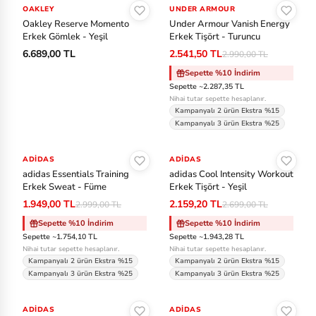
OAKLEY
UNDER ARMOUR
-%15
Oakley Reserve Momento
Under Armour Vanish Energy
Erkek Gömlek - Yeşil
Erkek Tişört - Turuncu
6.689,00 TL
2.541,50 TL
2.990,00 TL
Sepette %10 İndirim
Sepette ~2.287,35 TL
Nihai tutar sepette hesaplanır.
Kampanyalı 2 ürün Ekstra %15
Kampanyalı 3 ürün Ekstra %25
Sepete Ekle
Sepete Ekle
ADIDAS
-%35
ADIDAS
-%20
adidas Essentials Training
adidas Cool Intensity Workout
Erkek Sweat - Füme
Erkek Tişört - Yeşil
1.949,00 TL
2.159,20 TL
2.999,00 TL
2.699,00 TL
Sepette %10 İndirim
Sepette %10 İndirim
Sepette ~1.754,10 TL
Sepette ~1.943,28 TL
Nihai tutar sepette hesaplanır.
Nihai tutar sepette hesaplanır.
Kampanyalı 2 ürün Ekstra %15
Kampanyalı 2 ürün Ekstra %15
Kampanyalı 3 ürün Ekstra %25
Kampanyalı 3 ürün Ekstra %25
Sepete Ekle
Sepete Ekle
ADIDAS
-%40
ADIDAS
-%30