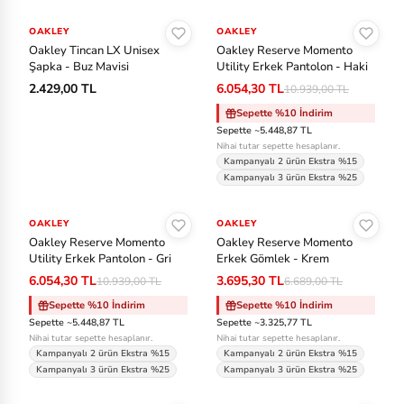
Sepete Ekle
Sepete Ekle
OAKLEY
OAKLEY
-%45
Oakley Tincan LX Unisex
Oakley Reserve Momento
Şapka - Buz Mavisi
Utility Erkek Pantolon - Haki
2.429,00 TL
6.054,30 TL
10.939,00 TL
Sepette %10 İndirim
Sepette ~5.448,87 TL
Nihai tutar sepette hesaplanır.
Kampanyalı 2 ürün Ekstra %15
Kampanyalı 3 ürün Ekstra %25
Sepete Ekle
Sepete Ekle
OAKLEY
-%45
OAKLEY
-%45
Oakley Reserve Momento
Oakley Reserve Momento
Utility Erkek Pantolon - Gri
Erkek Gömlek - Krem
6.054,30 TL
3.695,30 TL
10.939,00 TL
6.689,00 TL
Sepette %10 İndirim
Sepette %10 İndirim
Sepette ~5.448,87 TL
Sepette ~3.325,77 TL
Nihai tutar sepette hesaplanır.
Nihai tutar sepette hesaplanır.
Kampanyalı 2 ürün Ekstra %15
Kampanyalı 2 ürün Ekstra %15
Kampanyalı 3 ürün Ekstra %25
Kampanyalı 3 ürün Ekstra %25
Sepete Ekle
Sepete Ekle