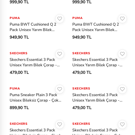
Çorap - Çok Renkli
Çorap - Çok Renkli
999,90 TL
999,90 TL
ny
Sepete Ekle
Sepete Ekle
S
PUMA
PUMA
Puma BWT Cushioned Q 2
Puma BWT Cushioned Q 2
ke
Pack Unisex Yarım Bilek
Pack Unisex Yarım Bilek
ch
Çorap - Beyaz
Çorap - Beyaz
949,90 TL
949,90 TL
er
Sepete Ekle
Sepete Ekle
s
SKECHERS
SKECHERS
Skechers Essential 3 Pack
Skechers Essential 3 Pack
Sl
Unisex Yarım Bilek Çorap -
Unisex Yarım Bilek Çorap -
Siyah
Çok Renkli
a
479,00 TL
479,00 TL
Sepete Ekle
Sepete Ekle
m
PUMA
SKECHERS
St
Puma Sneaker Plain 3 Pack
Skechers Essential 3 Pack
Unisex Bileksiz Çorap - Çok
Unisex Yarım Bilek Çorap -
an
Renkli-Çok Renkli
Beyaz
899,90 TL
479,00 TL
le
Sepete Ekle
Sepete Ekle
y
SKECHERS
SKECHERS
Skechers Essential 3 Pack
Skechers Essential 3 Pack
Ti