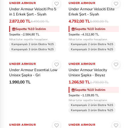
UNDER ARMOUR
-%36
UNDER ARMOUR
-%20
Under Armour Velociti Pro 5
Under Armour Velociti Elite
in 1 Erkek Şort - Siyah
Erkek Şort - Siyah
2.872,00 TL
4.792,00 TL
4.490,00 TL
5.990,00 TL
Sepette %10 İndirim
Sepette %10 İndirim
Sepette ~2.584,80 TL
Sepette ~4.312,80 TL
Nihai tutar sepette hesaplanır.
Nihai tutar sepette hesaplanır.
Kampanyalı 2 ürün Ekstra %15
Kampanyalı 2 ürün Ekstra %15
Kampanyalı 3 ürün Ekstra %25
Kampanyalı 3 ürün Ekstra %25
Sepete Ekle
Sepete Ekle
UNDER ARMOUR
UNDER ARMOUR
-%29
Under Armour Essential Low
Under Armour Velocity
Unisex Şapka - Gri
Unisex Şapka - Beyaz
1.990,00 TL
1.266,50 TL
1.790,00 TL
Sepette %10 İndirim
Sepette ~1.139,85 TL
Nihai tutar sepette hesaplanır.
Kampanyalı 2 ürün Ekstra %15
Kampanyalı 3 ürün Ekstra %25
Sepete Ekle
Sepete Ekle
UNDER ARMOUR
UNDER ARMOUR
-%30