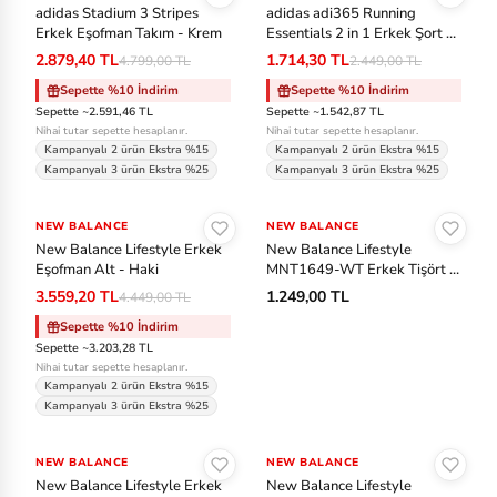
adidas Stadium 3 Stripes
adidas adi365 Running
Erkek Eşofman Takım - Krem
Essentials 2 in 1 Erkek Şort -
Gri
2.879,40 TL
1.714,30 TL
4.799,00 TL
2.449,00 TL
Sepette %10 İndirim
Sepette %10 İndirim
Sepette ~2.591,46 TL
Sepette ~1.542,87 TL
Nihai tutar sepette hesaplanır.
Nihai tutar sepette hesaplanır.
Kampanyalı 2 ürün Ekstra %15
Kampanyalı 2 ürün Ekstra %15
Kampanyalı 3 ürün Ekstra %25
Kampanyalı 3 ürün Ekstra %25
Sepete Ekle
Sepete Ekle
NEW BALANCE
-%20
NEW BALANCE
New Balance Lifestyle Erkek
New Balance Lifestyle
Eşofman Alt - Haki
MNT1649-WT Erkek Tişört -
Beyaz
3.559,20 TL
1.249,00 TL
4.449,00 TL
Sepette %10 İndirim
Sepette ~3.203,28 TL
Nihai tutar sepette hesaplanır.
Kampanyalı 2 ürün Ekstra %15
Kampanyalı 3 ürün Ekstra %25
Sepete Ekle
Sepete Ekle
NEW BALANCE
NEW BALANCE
New Balance Lifestyle Erkek
New Balance Lifestyle