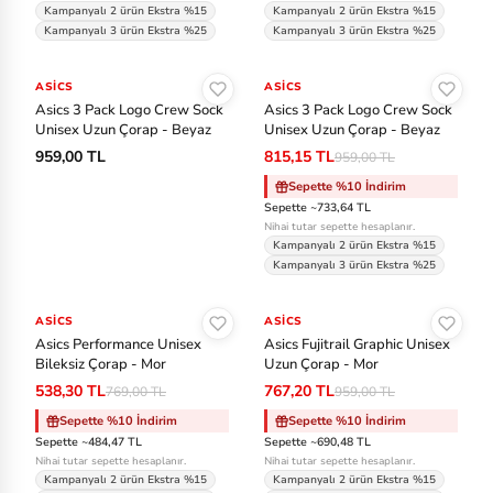
Kampanyalı 2 ürün Ekstra %15
Kampanyalı 2 ürün Ekstra %15
V
Kampanyalı 3 ürün Ekstra %25
Kampanyalı 3 ürün Ekstra %25
an
Sepete Ekle
Sepete Ekle
s
ASICS
ASICS
-%15
Asics 3 Pack Logo Crew Sock
Asics 3 Pack Logo Crew Sock
Vi
Unisex Uzun Çorap - Beyaz
Unisex Uzun Çorap - Beyaz
959,00 TL
815,15 TL
959,00 TL
ct
or
Sepette %10 İndirim
Sepette ~733,64 TL
in
Nihai tutar sepette hesaplanır.
ox
Kampanyalı 2 ürün Ekstra %15
Kampanyalı 3 ürün Ekstra %25
Sepete Ekle
Sepete Ekle
ASICS
-%30
ASICS
-%20
Asics Performance Unisex
Asics Fujitrail Graphic Unisex
Bileksiz Çorap - Mor
Uzun Çorap - Mor
538,30 TL
767,20 TL
769,00 TL
959,00 TL
Sepette %10 İndirim
Sepette %10 İndirim
Sepette ~484,47 TL
Sepette ~690,48 TL
Nihai tutar sepette hesaplanır.
Nihai tutar sepette hesaplanır.
Kampanyalı 2 ürün Ekstra %15
Kampanyalı 2 ürün Ekstra %15