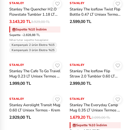
ok
STANLEY
-%20
STANLEY
Tenis
Stanley The Quencher H2.O
Stanley The Iceflow Twist Flip
s
Flowstate Tumbler 1.18 LT
Bottle 0.47 LT Unisex Termos
Unisex Termos - Krem
- Sarı
Voleybol
3.143,20 TL
2.599,00 TL
3.929,00 TL
C
Sepette %10 İndirim
as
Sepette ~2.828,88 TL
io
Nihai tutar sepette hesaplanır.
Kampanyalı 2 ürün Ekstra %15
Kampanyalı 3 ürün Ekstra %25
C
Sepete Ekle
Sepete Ekle
o
STANLEY
STANLEY
nv
Stanley The Cafe To Go Travel
Stanley The Iceflow Flip
Mug 0.23 LT Unisex Termos -
Straw 2.0 Tumbler 0.60 LT
er
Siyah
Unisex Termos - Siyah
1.999,00 TL
2.999,00 TL
se
Sepete Ekle
Sepete Ekle
Cr
STANLEY
STANLEY
-%20
Stanley Aerolight Transit Mug
Stanley The Everyday Camp
oc
0.60 LT Unisex Termos - Krem
Mug 0.35 LT Unisex Termos -
s
Krem
2.929,00 TL
1.679,20 TL
2.099,00 TL
Sepette %10 İndirim
D