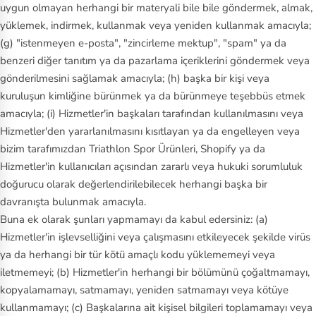
uygun olmayan herhangi bir materyali bile bile göndermek, almak,
yüklemek, indirmek, kullanmak veya yeniden kullanmak amacıyla;
(g) "istenmeyen e-posta", "zincirleme mektup", "spam" ya da
benzeri diğer tanıtım ya da pazarlama içeriklerini göndermek veya
gönderilmesini sağlamak amacıyla; (h) başka bir kişi veya
kuruluşun kimliğine bürünmek ya da bürünmeye teşebbüs etmek
amacıyla; (i) Hizmetler'in başkaları tarafından kullanılmasını veya
Hizmetler'den yararlanılmasını kısıtlayan ya da engelleyen veya
bizim tarafımızdan Triathlon Spor Ürünleri, Shopify ya da
Hizmetler'in kullanıcıları açısından zararlı veya hukuki sorumluluk
doğurucu olarak değerlendirilebilecek herhangi başka bir
davranışta bulunmak amacıyla.
Buna ek olarak şunları yapmamayı da kabul edersiniz: (a)
Hizmetler'in işlevselliğini veya çalışmasını etkileyecek şekilde virüs
ya da herhangi bir tür kötü amaçlı kodu yüklememeyi veya
iletmemeyi; (b) Hizmetler'in herhangi bir bölümünü çoğaltmamayı,
kopyalamamayı, satmamayı, yeniden satmamayı veya kötüye
kullanmamayı; (c) Başkalarına ait kişisel bilgileri toplamamayı veya