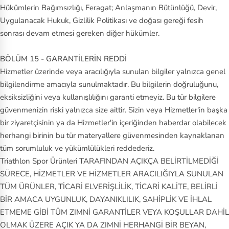
Hükümlerin Bağımsızlığı, Feragat; Anlaşmanın Bütünlüğü, Devir,
Uygulanacak Hukuk, Gizlilik Politikası ve doğası gereği fesih
sonrası devam etmesi gereken diğer hükümler.
BÖLÜM 15 - GARANTİLERİN REDDİ
Hizmetler üzerinde veya aracılığıyla sunulan bilgiler yalnızca genel
bilgilendirme amacıyla sunulmaktadır. Bu bilgilerin doğruluğunu,
eksiksizliğini veya kullanışlılığını garanti etmeyiz. Bu tür bilgilere
güvenmenizin riski yalnızca size aittir. Sizin veya Hizmetler'in başka
bir ziyaretçisinin ya da Hizmetler'in içeriğinden haberdar olabilecek
herhangi birinin bu tür materyallere güvenmesinden kaynaklanan
tüm sorumluluk ve yükümlülükleri reddederiz.
Triathlon Spor Ürünleri TARAFINDAN AÇIKÇA BELİRTİLMEDİĞİ
SÜRECE, HİZMETLER VE HİZMETLER ARACILIĞIYLA SUNULAN
TÜM ÜRÜNLER, TİCARİ ELVERİŞLİLİK, TİCARİ KALİTE, BELİRLİ
BİR AMACA UYGUNLUK, DAYANIKLILIK, SAHİPLİK VE İHLAL
ETMEME GİBİ TÜM ZIMNİ GARANTİLER VEYA KOŞULLAR DAHİL
OLMAK ÜZERE AÇIK YA DA ZIMNİ HERHANGİ BİR BEYAN,