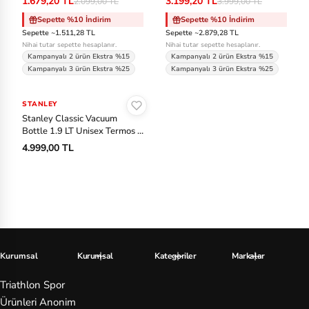
1.679,20 TL
3.199,20 TL
2.099,00 TL
3.999,00 TL
Sepette %10 İndirim
Sepette %10 İndirim
Sepette ~1.511,28 TL
Sepette ~2.879,28 TL
Nihai tutar sepette hesaplanır.
Nihai tutar sepette hesaplanır.
Kampanyalı 2 ürün Ekstra %15
Kampanyalı 2 ürün Ekstra %15
Kampanyalı 3 ürün Ekstra %25
Kampanyalı 3 ürün Ekstra %25
Sepete Ekle
STANLEY
Stanley Classic Vacuum
Bottle 1.9 LT Unisex Termos -
Siyah
4.999,00 TL
Kurumsal
Kurumsal
Kategoriler
Markalar
Triathlon Spor
Ürünleri Anonim