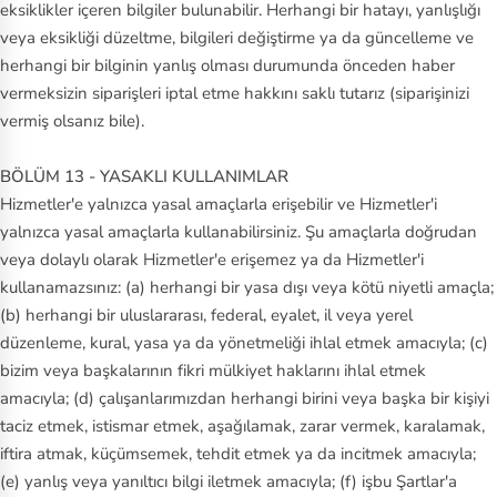
eksiklikler içeren bilgiler bulunabilir. Herhangi bir hatayı, yanlışlığı
veya eksikliği düzeltme, bilgileri değiştirme ya da güncelleme ve
herhangi bir bilginin yanlış olması durumunda önceden haber
vermeksizin siparişleri iptal etme hakkını saklı tutarız (siparişinizi
vermiş olsanız bile).
BÖLÜM 13 - YASAKLI KULLANIMLAR
Hizmetler'e yalnızca yasal amaçlarla erişebilir ve Hizmetler'i
yalnızca yasal amaçlarla kullanabilirsiniz. Şu amaçlarla doğrudan
veya dolaylı olarak Hizmetler'e erişemez ya da Hizmetler'i
kullanamazsınız: (a) herhangi bir yasa dışı veya kötü niyetli amaçla;
(b) herhangi bir uluslararası, federal, eyalet, il veya yerel
düzenleme, kural, yasa ya da yönetmeliği ihlal etmek amacıyla; (c)
bizim veya başkalarının fikri mülkiyet haklarını ihlal etmek
amacıyla; (d) çalışanlarımızdan herhangi birini veya başka bir kişiyi
taciz etmek, istismar etmek, aşağılamak, zarar vermek, karalamak,
iftira atmak, küçümsemek, tehdit etmek ya da incitmek amacıyla;
(e) yanlış veya yanıltıcı bilgi iletmek amacıyla; (f) işbu Şartlar'a