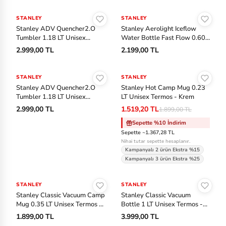
Sepete Ekle
Sepete Ekle
STANLEY
STANLEY
Stanley ADV Quencher2.O
Stanley Aerolight Iceflow
Tumbler 1.18 LT Unisex
Water Bottle Fast Flow 0.60
Termos - Mor
LT Unisex Termos - Mavi
2.999,00 TL
2.199,00 TL
Sepete Ekle
Sepete Ekle
STANLEY
STANLEY
-%20
Stanley ADV Quencher2.O
Stanley Hot Camp Mug 0.23
Tumbler 1.18 LT Unisex
LT Unisex Termos - Krem
Termos - Petrol
2.999,00 TL
1.519,20 TL
1.899,00 TL
Sepette %10 İndirim
Sepette ~1.367,28 TL
Nihai tutar sepette hesaplanır.
Kampanyalı 2 ürün Ekstra %15
Kampanyalı 3 ürün Ekstra %25
Sepete Ekle
Sepete Ekle
STANLEY
STANLEY
Stanley Classic Vacuum Camp
Stanley Classic Vacuum
Mug 0.35 LT Unisex Termos -
Bottle 1 LT Unisex Termos -
Pembe
Yeşil
1.899,00 TL
3.999,00 TL