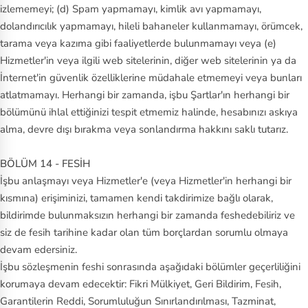
izlememeyi; (d) Spam yapmamayı, kimlik avı yapmamayı,
dolandırıcılık yapmamayı, hileli bahaneler kullanmamayı, örümcek,
tarama veya kazıma gibi faaliyetlerde bulunmamayı veya (e)
Hizmetler'in veya ilgili web sitelerinin, diğer web sitelerinin ya da
İnternet'in güvenlik özelliklerine müdahale etmemeyi veya bunları
atlatmamayı. Herhangi bir zamanda, işbu Şartlar'ın herhangi bir
bölümünü ihlal ettiğinizi tespit etmemiz halinde, hesabınızı askıya
alma, devre dışı bırakma veya sonlandırma hakkını saklı tutarız.
BÖLÜM 14 - FESİH
İşbu anlaşmayı veya Hizmetler'e (veya Hizmetler'in herhangi bir
kısmına) erişiminizi, tamamen kendi takdirimize bağlı olarak,
bildirimde bulunmaksızın herhangi bir zamanda feshedebiliriz ve
siz de fesih tarihine kadar olan tüm borçlardan sorumlu olmaya
devam edersiniz.
İşbu sözleşmenin feshi sonrasında aşağıdaki bölümler geçerliliğini
korumaya devam edecektir: Fikri Mülkiyet, Geri Bildirim, Fesih,
Garantilerin Reddi, Sorumluluğun Sınırlandırılması, Tazminat,