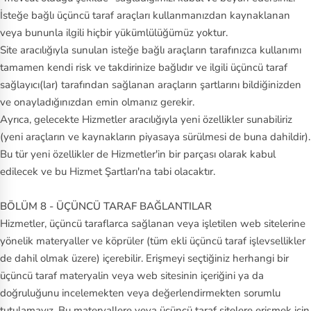
İsteğe bağlı üçüncü taraf araçları kullanmanızdan kaynaklanan
veya bununla ilgili hiçbir yükümlülüğümüz yoktur.
Site aracılığıyla sunulan isteğe bağlı araçların tarafınızca kullanımı
tamamen kendi risk ve takdirinize bağlıdır ve ilgili üçüncü taraf
sağlayıcı(lar) tarafından sağlanan araçların şartlarını bildiğinizden
ve onayladığınızdan emin olmanız gerekir.
Ayrıca, gelecekte Hizmetler aracılığıyla yeni özellikler sunabiliriz
(yeni araçların ve kaynakların piyasaya sürülmesi de buna dahildir).
Bu tür yeni özellikler de Hizmetler'in bir parçası olarak kabul
edilecek ve bu Hizmet Şartları'na tabi olacaktır.
BÖLÜM 8 - ÜÇÜNCÜ TARAF BAĞLANTILAR
Hizmetler, üçüncü taraflarca sağlanan veya işletilen web sitelerine
yönelik materyaller ve köprüler (tüm ekli üçüncü taraf işlevsellikler
de dahil olmak üzere) içerebilir. Erişmeyi seçtiğiniz herhangi bir
üçüncü taraf materyalin veya web sitesinin içeriğini ya da
doğruluğunu incelemekten veya değerlendirmekten sorumlu
tutulamayız. Bu materyallere veya üçüncü taraf sitelere erişmek için