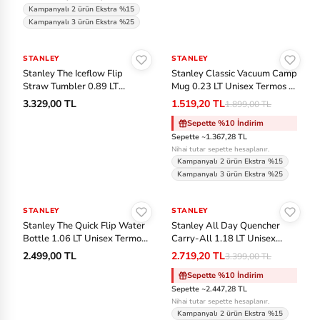
Kampanyalı 2 ürün Ekstra %15
y
Kampanyalı 3 ürün Ekstra %25
Sepete Ekle
Sepete Ekle
P
STANLEY
STANLEY
-%20
u
Stanley The Iceflow Flip
Stanley Classic Vacuum Camp
m
Straw Tumbler 0.89 LT
Mug 0.23 LT Unisex Termos -
Unisex Termos - Haki
Gri
3.329,00 TL
1.519,20 TL
1.899,00 TL
a
Sepette %10 İndirim
Sepette ~1.367,28 TL
S
Nihai tutar sepette hesaplanır.
al
Kampanyalı 2 ürün Ekstra %15
Kampanyalı 3 ürün Ekstra %25
o
Sepete Ekle
Sepete Ekle
m
STANLEY
STANLEY
-%20
o
Stanley The Quick Flip Water
Stanley All Day Quencher
n
Bottle 1.06 LT Unisex Termos
Carry-All 1.18 LT Unisex
- Pembe
Termos Askısı - Mor
2.499,00 TL
2.719,20 TL
3.399,00 TL
S
Sepette %10 İndirim
au
Sepette ~2.447,28 TL
Nihai tutar sepette hesaplanır.
co
Kampanyalı 2 ürün Ekstra %15