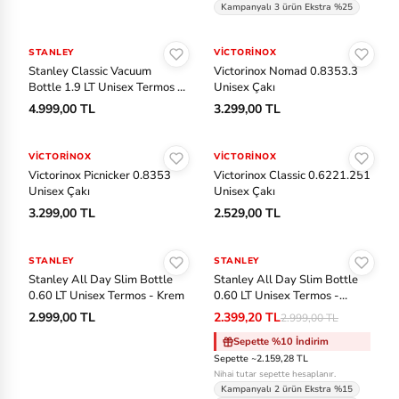
Kampanyalı 3 ürün Ekstra %25
m
Sepete Ekle
Sepete Ekle
b
STANLEY
VICTORINOX
er
Stanley Classic Vacuum
Victorinox Nomad 0.8353.3
Bottle 1.9 LT Unisex Termos -
Unisex Çakı
la
Mavi
4.999,00 TL
3.299,00 TL
n
Sepete Ekle
Sepete Ekle
d
VICTORINOX
VICTORINOX
Victorinox Picnicker 0.8353
Victorinox Classic 0.6221.251
U
Unisex Çakı
Unisex Çakı
n
3.299,00 TL
2.529,00 TL
d
Sepete Ekle
Sepete Ekle
er
STANLEY
STANLEY
-%20
A
Stanley All Day Slim Bottle
Stanley All Day Slim Bottle
0.60 LT Unisex Termos - Krem
0.60 LT Unisex Termos -
r
Pembe
2.999,00 TL
2.399,20 TL
2.999,00 TL
m
Sepette %10 İndirim
o
Sepette ~2.159,28 TL
ur
Nihai tutar sepette hesaplanır.
Kampanyalı 2 ürün Ekstra %15