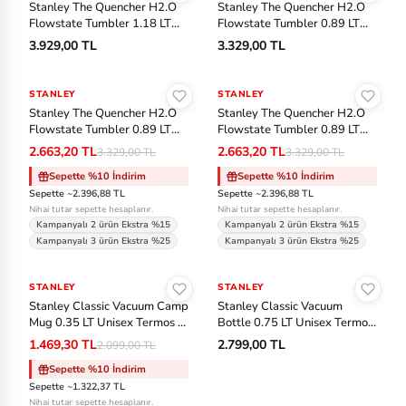
ll
Stanley The Quencher H2.O
Stanley The Quencher H2.O
Flowstate Tumbler 1.18 LT
Flowstate Tumbler 0.89 LT
Unisex Termos - Mavi
Unisex Termos - Sarı
N
3.929,00 TL
3.329,00 TL
Sepete Ekle
Sepete Ekle
e
w
STANLEY
-%20
STANLEY
-%20
Stanley The Quencher H2.O
Stanley The Quencher H2.O
B
Flowstate Tumbler 0.89 LT
Flowstate Tumbler 0.89 LT
al
Unisex Termos - Lacivert
Unisex Termos - Gri
2.663,20 TL
2.663,20 TL
3.329,00 TL
3.329,00 TL
an
Sepette %10 İndirim
Sepette %10 İndirim
ce
Sepette ~2.396,88 TL
Sepette ~2.396,88 TL
Nihai tutar sepette hesaplanır.
Nihai tutar sepette hesaplanır.
Kampanyalı 2 ürün Ekstra %15
Kampanyalı 2 ürün Ekstra %15
Ni
Kampanyalı 3 ürün Ekstra %25
Kampanyalı 3 ürün Ekstra %25
ke
Sepete Ekle
Sepete Ekle
A
STANLEY
-%30
STANLEY
Stanley Classic Vacuum Camp
Stanley Classic Vacuum
cc
Mug 0.35 LT Unisex Termos -
Bottle 0.75 LT Unisex Termos
Bej
- Siyah
1.469,30 TL
2.799,00 TL
2.099,00 TL
O
Sepette %10 İndirim
ak
Sepette ~1.322,37 TL
le
Nihai tutar sepette hesaplanır.