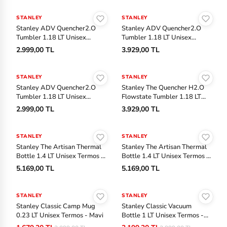
Sepete Ekle
Sepete Ekle
STANLEY
STANLEY
Stanley ADV Quencher2.O
Stanley ADV Quencher2.O
Tumbler 1.18 LT Unisex
Tumbler 1.18 LT Unisex
Termos - Kırık Beyaz
Termos - Gri
2.999,00 TL
3.929,00 TL
Sepete Ekle
Sepete Ekle
STANLEY
STANLEY
Stanley ADV Quencher2.O
Stanley The Quencher H2.O
Tumbler 1.18 LT Unisex
Flowstate Tumbler 1.18 LT
Termos - Yeşil
Unisex Termos - Pembe
2.999,00 TL
3.929,00 TL
Sepete Ekle
Sepete Ekle
STANLEY
STANLEY
Stanley The Artisan Thermal
Stanley The Artisan Thermal
Bottle 1.4 LT Unisex Termos -
Bottle 1.4 LT Unisex Termos -
Siyah
Yeşil
5.169,00 TL
5.169,00 TL
Sepete Ekle
Sepete Ekle
STANLEY
-%20
STANLEY
-%20
Stanley Classic Camp Mug
Stanley Classic Vacuum
0.23 LT Unisex Termos - Mavi
Bottle 1 LT Unisex Termos -
Mavi