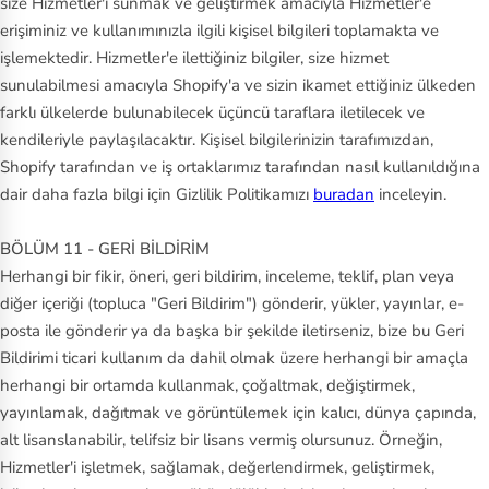
size Hizmetler'i sunmak ve geliştirmek amacıyla Hizmetler'e
erişiminiz ve kullanımınızla ilgili kişisel bilgileri toplamakta ve
işlemektedir. Hizmetler'e ilettiğiniz bilgiler, size hizmet
sunulabilmesi amacıyla Shopify'a ve sizin ikamet ettiğiniz ülkeden
farklı ülkelerde bulunabilecek üçüncü taraflara iletilecek ve
kendileriyle paylaşılacaktır. Kişisel bilgilerinizin tarafımızdan,
Shopify tarafından ve iş ortaklarımız tarafından nasıl kullanıldığına
dair daha fazla bilgi için Gizlilik Politikamızı
buradan
inceleyin.
BÖLÜM 11 - GERİ BİLDİRİM
Herhangi bir fikir, öneri, geri bildirim, inceleme, teklif, plan veya
diğer içeriği (topluca "Geri Bildirim") gönderir, yükler, yayınlar, e-
posta ile gönderir ya da başka bir şekilde iletirseniz, bize bu Geri
Bildirimi ticari kullanım da dahil olmak üzere herhangi bir amaçla
herhangi bir ortamda kullanmak, çoğaltmak, değiştirmek,
yayınlamak, dağıtmak ve görüntülemek için kalıcı, dünya çapında,
alt lisanslanabilir, telifsiz bir lisans vermiş olursunuz. Örneğin,
Hizmetler'i işletmek, sağlamak, değerlendirmek, geliştirmek,