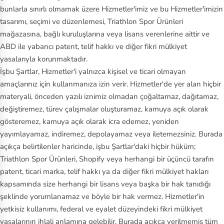
bunlarla sınırlı olmamak üzere Hizmetler'imiz ve bu Hizmetler'imizin
tasarımı, seçimi ve düzenlemesi, Triathlon Spor Ürünleri
mağazasına, bağlı kuruluşlarına veya lisans verenlerine aittir ve
ABD ile yabancı patent, telif hakkı ve diğer fikri mülkiyet
yasalarıyla korunmaktadır.
İşbu Şartlar, Hizmetler'i yalnızca kişisel ve ticari olmayan
amaçlarınız için kullanmanıza izin verir. Hizmetler'de yer alan hiçbir
materyali, önceden yazılı iznimiz olmadan çoğaltamaz, dağıtamaz,
değiştiremez, türev çalışmalar oluşturamaz, kamuya açık olarak
gösteremez, kamuya açık olarak icra edemez, yeniden
yayımlayamaz, indiremez, depolayamaz veya iletemezsiniz. Burada
açıkça belirtilenler haricinde, işbu Şartlar'daki hiçbir hüküm;
Triathlon Spor Ürünleri, Shopify veya herhangi bir üçüncü tarafın
patent, ticari marka, telif hakkı ya da diğer fikri mülkiyet hakları
kapsamında size herhangi bir lisans veya başka bir hak tanıdığı
şeklinde yorumlanamaz ve böyle bir hak vermez. Hizmetler'in
yetkisiz kullanımı, federal ve eyalet düzeyindeki fikri mülkiyet
yasalarının ihlali anlamına gelebilir. Burada açıkça verilmemiş tüm