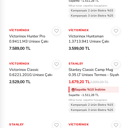
Sepette ~1.511,28 TL
C
Nihai tutar sepette hesaplanır.
Kampanyalı 2 ürün Ekstra %15
Kampanyalı 3 ürün Ekstra %25
Ea
Sepete Ekle
Sepete Ekle
st
VICTORINOX
VICTORINOX
pa
Victorinox Hunter Pro
Victorinox Huntsman
0.9411.M3 Unisex Çakı
1.3713.941 Unisex Çakı
k
7.589,00 TL
3.599,00 TL
Sepete Ekle
Sepete Ekle
Fa
bc
VICTORINOX
STANLEY
-%20
Victorinox Classic
Stanley Classic Camp Mug
ar
0.6221.201G Unisex Çakı
0.35 LT Unisex Termos - Siyah
e
2.529,00 TL
1.679,20 TL
2.099,00 TL
Sepette %10 İndirim
Ja
Sepette ~1.511,28 TL
ck
Nihai tutar sepette hesaplanır.
Kampanyalı 2 ürün Ekstra %15
W
Kampanyalı 3 ürün Ekstra %25
ol
Sepete Ekle
Sepete Ekle
fs
STANLEY
-%20
VICTORINOX