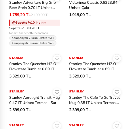
Stanley Adventure Big Grip
Victorinox Classic 0.6223.94
ki
Beer Stein 0.70 LT Unisex
Unisex Çakı
n
Termos - Yeşil
1.759,20 TL
1.919,00 TL
2.199,00 TL
Sepette %10 İndirim
Ja
Sepette ~1.583,28 TL
ns
Nihai tutar sepette hesaplanır.
Kampanyalı 2 ürün Ekstra %15
p
Kampanyalı 3 ürün Ekstra %25
or
Sepete Ekle
Sepete Ekle
t
STANLEY
STANLEY
Stanley The Quencher H2.O
Stanley The Quencher H2.O
Flowstate Tumbler 0.89 LT
Flowstate Tumbler 0.89 LT
La
Unisex Termos - Siyah
Unisex Termos - Beyaz
3.329,00 TL
3.329,00 TL
co
Sepete Ekle
Sepete Ekle
st
STANLEY
STANLEY
e
Stanley Aerolight Transit Mug
Stanley The Cafe To Go Travel
0.47 LT Unisex Termos - Sarı
Mug 0.35 LT Unisex Termos -
M
Gri
2.599,00 TL
2.399,00 TL
er
Sepete Ekle
Sepete Ekle
re
STANLEY
STANLEY