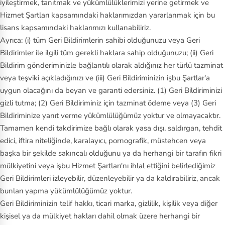
iyileştirmek, tanıtmak ve yükümlülüklerimizi yerine getirmek ve
Hizmet Şartları kapsamındaki haklarımızdan yararlanmak için bu
lisans kapsamındaki haklarımızı kullanabiliriz.
Ayrıca: (i) tüm Geri Bildirimlerin sahibi olduğunuzu veya Geri
Bildirimler ile ilgili tüm gerekli haklara sahip olduğunuzu; (ii) Geri
Bildirim gönderiminizle bağlantılı olarak aldığınız her türlü tazminat
veya teşviki açıkladığınızı ve (iii) Geri Bildiriminizin işbu Şartlar'a
uygun olacağını da beyan ve garanti edersiniz. (1) Geri Bildiriminizi
gizli tutma; (2) Geri Bildiriminiz için tazminat ödeme veya (3) Geri
Bildiriminize yanıt verme yükümlülüğümüz yoktur ve olmayacaktır.
Tamamen kendi takdirimize bağlı olarak yasa dışı, saldırgan, tehdit
edici, iftira niteliğinde, karalayıcı, pornografik, müstehcen veya
başka bir şekilde sakıncalı olduğunu ya da herhangi bir tarafın fikri
mülkiyetini veya işbu Hizmet Şartları'nı ihlal ettiğini belirlediğimiz
Geri Bildirimleri izleyebilir, düzenleyebilir ya da kaldırabiliriz, ancak
bunları yapma yükümlülüğümüz yoktur.
Geri Bildiriminizin telif hakkı, ticari marka, gizlilik, kişilik veya diğer
kişisel ya da mülkiyet hakları dahil olmak üzere herhangi bir