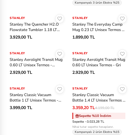
ny
Kampanyalı 3 ürün Ekstra %25
Sepete Ekle
Sepete Ekle
S
STANLEY
STANLEY
Stanley The Quencher H2.O
Stanley The Everyday Camp
ke
Flowstate Tumbler 1.18 LT
Mug 0.23 LT Unisex Termos -
ch
Unisex Termos - Haki
Mor
3.929,00 TL
1.899,00 TL
er
Sepete Ekle
Sepete Ekle
s
STANLEY
STANLEY
Stanley Aerolight Transit Mug
Stanley Aerolight Transit Mug
Sl
0.60 LT Unisex Termos -
0.60 LT Unisex Termos - Gri
Pembe
a
2.929,00 TL
2.929,00 TL
Sepete Ekle
Sepete Ekle
m
STANLEY
STANLEY
-%20
St
Stanley Classic Vacuum
Stanley Classic Vacuum
Bottle 1 LT Unisex Termos -
Bottle 1.4 LT Unisex Termos -
an
Siyah
Mavi
3.999,00 TL
3.359,20 TL
4.199,00 TL
le
Sepette %10 İndirim
y
Sepette ~3.023,28 TL
Nihai tutar sepette hesaplanır.
Ti
Kampanyalı 2 ürün Ekstra %15