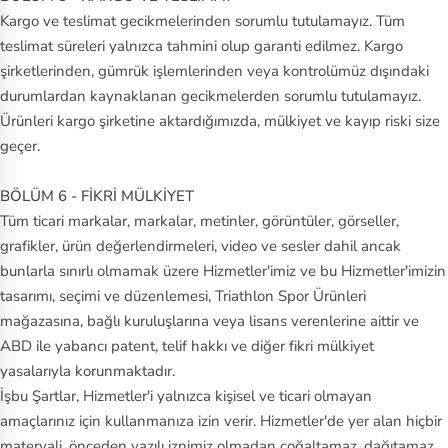
Kargo ve teslimat gecikmelerinden sorumlu tutulamayız. Tüm
teslimat süreleri yalnızca tahmini olup garanti edilmez. Kargo
şirketlerinden, gümrük işlemlerinden veya kontrolümüz dışındaki
durumlardan kaynaklanan gecikmelerden sorumlu tutulamayız.
Ürünleri kargo şirketine aktardığımızda, mülkiyet ve kayıp riski size
geçer.
BÖLÜM 6 - FİKRİ MÜLKİYET
Tüm ticari markalar, markalar, metinler, görüntüler, görseller,
grafikler, ürün değerlendirmeleri, video ve sesler dahil ancak
bunlarla sınırlı olmamak üzere Hizmetler'imiz ve bu Hizmetler'imizin
tasarımı, seçimi ve düzenlemesi, Triathlon Spor Ürünleri
mağazasına, bağlı kuruluşlarına veya lisans verenlerine aittir ve
ABD ile yabancı patent, telif hakkı ve diğer fikri mülkiyet
yasalarıyla korunmaktadır.
İşbu Şartlar, Hizmetler'i yalnızca kişisel ve ticari olmayan
amaçlarınız için kullanmanıza izin verir. Hizmetler'de yer alan hiçbir
materyali, önceden yazılı iznimiz olmadan çoğaltamaz, dağıtamaz,