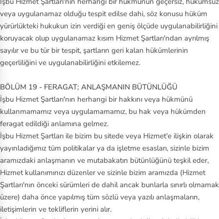
İşbu Hizmet Şartları'nın herhangi bir hükmünün geçersiz, hükümsüz
veya uygulanamaz olduğu tespit edilse dahi, söz konusu hüküm
yürürlükteki hukukun izin verdiği en geniş ölçüde uygulanabilirliğini
koruyacak olup uygulanamaz kısım Hizmet Şartları'ndan ayrılmış
sayılır ve bu tür bir tespit, şartların geri kalan hükümlerinin
geçerliliğini ve uygulanabilirliğini etkilemez.
BÖLÜM 19 - FERAGAT; ANLAŞMANIN BÜTÜNLÜĞÜ
İşbu Hizmet Şartları'nın herhangi bir hakkını veya hükmünü
kullanmamamız veya uygulamamamız, bu hak veya hükümden
feragat edildiği anlamına gelmez.
İşbu Hizmet Şartları ile bizim bu sitede veya Hizmet'e ilişkin olarak
yayınladığımız tüm politikalar ya da işletme esasları, sizinle bizim
aramızdaki anlaşmanın ve mutabakatın bütünlüğünü teşkil eder,
Hizmet kullanımınızı düzenler ve sizinle bizim aramızda (Hizmet
Şartları'nın önceki sürümleri de dahil ancak bunlarla sınırlı olmamak
üzere) daha önce yapılmış tüm sözlü veya yazılı anlaşmaların,
iletişimlerin ve tekliflerin yerini alır.