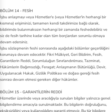
BÖLÜM 14 - FESİH
İşbu anlaşmayı veya Hizmetler'e (veya Hizmetler'in herhangi bir
kısmına) erişiminizi, tamamen kendi takdirimize bağlı olarak,
bildirimde bulunmaksızın herhangi bir zamanda feshedebiliriz ve
siz de fesih tarihine kadar olan tüm borçlardan sorumlu olmaya
devam edersiniz.
İşbu sözleşmenin feshi sonrasında aşağıdaki bölümler geçerliliğini
korumaya devam edecektir: Fikri Mülkiyet, Geri Bildirim, Fesih,
Garantilerin Reddi, Sorumluluğun Sınırlandırılması, Tazminat,
Hükümlerin Bağımsızlığı, Feragat; Anlaşmanın Bütünlüğü, Devir,
Uygulanacak Hukuk, Gizlilik Politikası ve doğası gereği fesih
sonrası devam etmesi gereken diğer hükümler.
BÖLÜM 15 - GARANTİLERİN REDDİ
Hizmetler üzerinde veya aracılığıyla sunulan bilgiler yalnızca genel
bilgilendirme amacıyla sunulmaktadır. Bu bilgilerin doğruluğunu,
eksiksizliğini veya kullanışlılığını garanti etmeyiz. Bu tür bilgilere