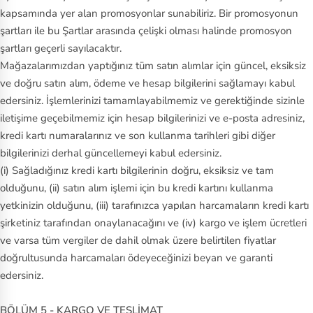
kapsamında yer alan promosyonlar sunabiliriz. Bir promosyonun
şartları ile bu Şartlar arasında çelişki olması halinde promosyon
şartları geçerli sayılacaktır.
Mağazalarımızdan yaptığınız tüm satın alımlar için güncel, eksiksiz
ve doğru satın alım, ödeme ve hesap bilgilerini sağlamayı kabul
edersiniz. İşlemlerinizi tamamlayabilmemiz ve gerektiğinde sizinle
iletişime geçebilmemiz için hesap bilgilerinizi ve e-posta adresiniz,
kredi kartı numaralarınız ve son kullanma tarihleri gibi diğer
bilgilerinizi derhal güncellemeyi kabul edersiniz.
(i) Sağladığınız kredi kartı bilgilerinin doğru, eksiksiz ve tam
olduğunu, (ii) satın alım işlemi için bu kredi kartını kullanma
yetkinizin olduğunu, (iii) tarafınızca yapılan harcamaların kredi kartı
şirketiniz tarafından onaylanacağını ve (iv) kargo ve işlem ücretleri
ve varsa tüm vergiler de dahil olmak üzere belirtilen fiyatlar
doğrultusunda harcamaları ödeyeceğinizi beyan ve garanti
edersiniz.
BÖLÜM 5 - KARGO VE TESLİMAT