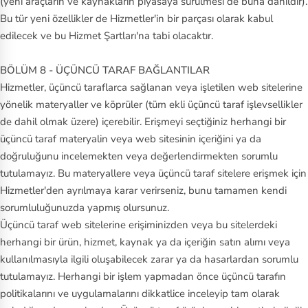
(yeni araçların ve kaynakların piyasaya sürülmesi de buna dahildir).
Bu tür yeni özellikler de Hizmetler'in bir parçası olarak kabul
edilecek ve bu Hizmet Şartları'na tabi olacaktır.
BÖLÜM 8 - ÜÇÜNCÜ TARAF BAĞLANTILAR
Hizmetler, üçüncü taraflarca sağlanan veya işletilen web sitelerine
yönelik materyaller ve köprüler (tüm ekli üçüncü taraf işlevsellikler
de dahil olmak üzere) içerebilir. Erişmeyi seçtiğiniz herhangi bir
üçüncü taraf materyalin veya web sitesinin içeriğini ya da
doğruluğunu incelemekten veya değerlendirmekten sorumlu
tutulamayız. Bu materyallere veya üçüncü taraf sitelere erişmek için
Hizmetler'den ayrılmaya karar verirseniz, bunu tamamen kendi
sorumluluğunuzda yapmış olursunuz.
Üçüncü taraf web sitelerine erişiminizden veya bu sitelerdeki
herhangi bir ürün, hizmet, kaynak ya da içeriğin satın alımı veya
kullanılmasıyla ilgili oluşabilecek zarar ya da hasarlardan sorumlu
tutulamayız. Herhangi bir işlem yapmadan önce üçüncü tarafın
politikalarını ve uygulamalarını dikkatlice inceleyip tam olarak