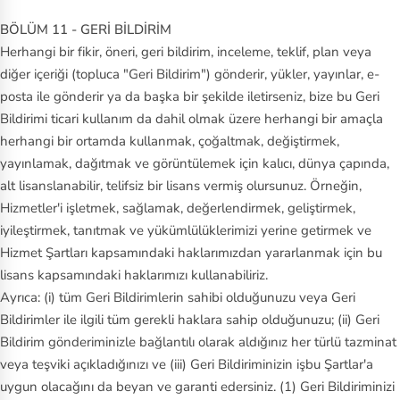
BÖLÜM 11 - GERİ BİLDİRİM
Herhangi bir fikir, öneri, geri bildirim, inceleme, teklif, plan veya
diğer içeriği (topluca "Geri Bildirim") gönderir, yükler, yayınlar, e-
posta ile gönderir ya da başka bir şekilde iletirseniz, bize bu Geri
Bildirimi ticari kullanım da dahil olmak üzere herhangi bir amaçla
herhangi bir ortamda kullanmak, çoğaltmak, değiştirmek,
yayınlamak, dağıtmak ve görüntülemek için kalıcı, dünya çapında,
alt lisanslanabilir, telifsiz bir lisans vermiş olursunuz. Örneğin,
Hizmetler'i işletmek, sağlamak, değerlendirmek, geliştirmek,
iyileştirmek, tanıtmak ve yükümlülüklerimizi yerine getirmek ve
Hizmet Şartları kapsamındaki haklarımızdan yararlanmak için bu
lisans kapsamındaki haklarımızı kullanabiliriz.
Ayrıca: (i) tüm Geri Bildirimlerin sahibi olduğunuzu veya Geri
Bildirimler ile ilgili tüm gerekli haklara sahip olduğunuzu; (ii) Geri
Bildirim gönderiminizle bağlantılı olarak aldığınız her türlü tazminat
veya teşviki açıkladığınızı ve (iii) Geri Bildiriminizin işbu Şartlar'a
uygun olacağını da beyan ve garanti edersiniz. (1) Geri Bildiriminizi