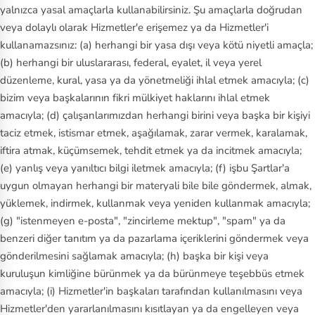
yalnızca yasal amaçlarla kullanabilirsiniz. Şu amaçlarla doğrudan
veya dolaylı olarak Hizmetler'e erişemez ya da Hizmetler'i
kullanamazsınız: (a) herhangi bir yasa dışı veya kötü niyetli amaçla;
(b) herhangi bir uluslararası, federal, eyalet, il veya yerel
düzenleme, kural, yasa ya da yönetmeliği ihlal etmek amacıyla; (c)
bizim veya başkalarının fikri mülkiyet haklarını ihlal etmek
amacıyla; (d) çalışanlarımızdan herhangi birini veya başka bir kişiyi
taciz etmek, istismar etmek, aşağılamak, zarar vermek, karalamak,
iftira atmak, küçümsemek, tehdit etmek ya da incitmek amacıyla;
(e) yanlış veya yanıltıcı bilgi iletmek amacıyla; (f) işbu Şartlar'a
uygun olmayan herhangi bir materyali bile bile göndermek, almak,
yüklemek, indirmek, kullanmak veya yeniden kullanmak amacıyla;
(g) "istenmeyen e-posta", "zincirleme mektup", "spam" ya da
benzeri diğer tanıtım ya da pazarlama içeriklerini göndermek veya
gönderilmesini sağlamak amacıyla; (h) başka bir kişi veya
kuruluşun kimliğine bürünmek ya da bürünmeye teşebbüs etmek
amacıyla; (i) Hizmetler'in başkaları tarafından kullanılmasını veya
Hizmetler'den yararlanılmasını kısıtlayan ya da engelleyen veya