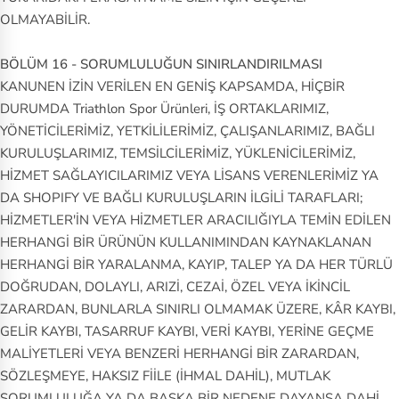
OLMAYABİLİR.
BÖLÜM 16 - SORUMLULUĞUN SINIRLANDIRILMASI
KANUNEN İZİN VERİLEN EN GENİŞ KAPSAMDA, HİÇBİR
DURUMDA Triathlon Spor Ürünleri, İŞ ORTAKLARIMIZ,
YÖNETİCİLERİMİZ, YETKİLİLERİMİZ, ÇALIŞANLARIMIZ, BAĞLI
KURULUŞLARIMIZ, TEMSİLCİLERİMİZ, YÜKLENİCİLERİMİZ,
HİZMET SAĞLAYICILARIMIZ VEYA LİSANS VERENLERİMİZ YA
DA SHOPIFY VE BAĞLI KURULUŞLARIN İLGİLİ TARAFLARI;
HİZMETLER'İN VEYA HİZMETLER ARACILIĞIYLA TEMİN EDİLEN
HERHANGİ BİR ÜRÜNÜN KULLANIMINDAN KAYNAKLANAN
HERHANGİ BİR YARALANMA, KAYIP, TALEP YA DA HER TÜRLÜ
DOĞRUDAN, DOLAYLI, ARIZİ, CEZAİ, ÖZEL VEYA İKİNCİL
ZARARDAN, BUNLARLA SINIRLI OLMAMAK ÜZERE, KÂR KAYBI,
GELİR KAYBI, TASARRUF KAYBI, VERİ KAYBI, YERİNE GEÇME
MALİYETLERİ VEYA BENZERİ HERHANGİ BİR ZARARDAN,
SÖZLEŞMEYE, HAKSIZ FİİLE (İHMAL DAHİL), MUTLAK
SORUMLULUĞA YA DA BAŞKA BİR NEDENE DAYANSA DAHİ,