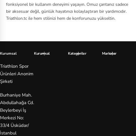
ki
fonksiyonel bir kullanım deneyimi yaşayın. Omuz çantanız sadece
bir aksesuar değil, günlük hayatınızı kolaylaştıran bir yardımcıdır.
n
Triathlon.tc ile hem stilinizi hem de konforunuzu yükseltin.
Ja
ns
p
or
Kurumsal
Kurumsal
Kategoriler
Markalar
t
Triathlon Spor
La
Ürünleri Anonim
Şirketi
co
st
Burhaniye Mah.
e
Abdullahağa Cd.
Beylerbeyi İş
M
Merkezi No:
er
33/4 Üsküdar/
re
İstanbul