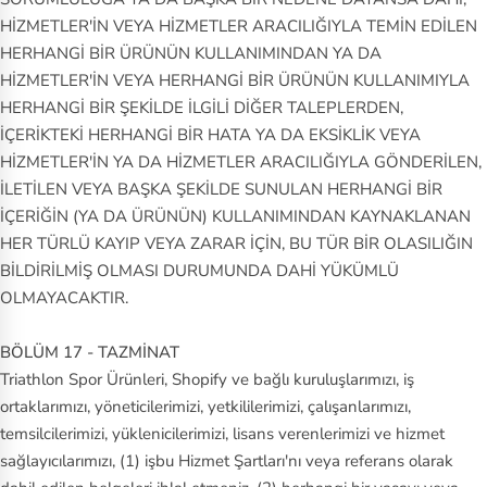
HİZMETLER'İN VEYA HİZMETLER ARACILIĞIYLA TEMİN EDİLEN
HERHANGİ BİR ÜRÜNÜN KULLANIMINDAN YA DA
HİZMETLER'İN VEYA HERHANGİ BİR ÜRÜNÜN KULLANIMIYLA
HERHANGİ BİR ŞEKİLDE İLGİLİ DİĞER TALEPLERDEN,
İÇERİKTEKİ HERHANGİ BİR HATA YA DA EKSİKLİK VEYA
HİZMETLER'İN YA DA HİZMETLER ARACILIĞIYLA GÖNDERİLEN,
İLETİLEN VEYA BAŞKA ŞEKİLDE SUNULAN HERHANGİ BİR
İÇERİĞİN (YA DA ÜRÜNÜN) KULLANIMINDAN KAYNAKLANAN
HER TÜRLÜ KAYIP VEYA ZARAR İÇİN, BU TÜR BİR OLASILIĞIN
BİLDİRİLMİŞ OLMASI DURUMUNDA DAHİ YÜKÜMLÜ
OLMAYACAKTIR.
BÖLÜM 17 - TAZMİNAT
Triathlon Spor Ürünleri, Shopify ve bağlı kuruluşlarımızı, iş
ortaklarımızı, yöneticilerimizi, yetkililerimizi, çalışanlarımızı,
temsilcilerimizi, yüklenicilerimizi, lisans verenlerimizi ve hizmet
sağlayıcılarımızı, (1) işbu Hizmet Şartları'nı veya referans olarak