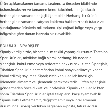
Ürün açıklamalarının tamamı, tarafımızca önceden bildirimde
V
bulunulmaksızın ve tamamen kendi takdirimize bağlı olarak
an
herhangi bir zamanda değişikliğe tabidir. Herhangi bir ürünü
s
herhangi bir zamanda satıştan kaldırma hakkımızı saklı tutarız ve
sunduğumuz ürünlerin miktarlarını, kişi, coğrafi bölge veya yargı
Vi
bölgesine göre durum bazında sınırlayabiliriz.
ct
or
BÖLÜM 3 - SİPARİŞLER
in
Sipariş verdiğinizde, bir satın alım teklifi yapmış olursunuz. Triathlon
ox
Spor Ürünleri, takdirine bağlı olarak herhangi bir nedenle
siparişinizi kabul etme veya reddetme hakkını saklı tutar. Siparişiniz,
Triathlon Spor Ürünleri tarafından kabul onayı verilinceye kadar
kabul edilmiş sayılmaz. Siparişinizin kabul edilebilmesi için
ödemenizi almamız ve işlememiz gerekmektedir. Lütfen siparişinizi
göndermeden önce dikkatlice inceleyiniz. Sipariş kabul edildikten
sonra Triathlon Spor Ürünleri iptal taleplerini karşılayamayabilir.
Siparişi kabul etmememiz, değiştirmemiz veya iptal etmemiz
durumunda, sipariş verilirken sağlanan e-posta, fatura adresi