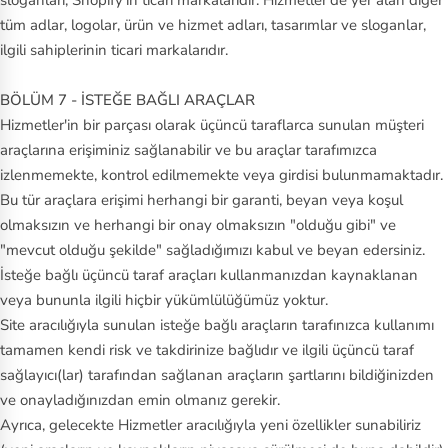
sloganları, Shopify'ın ticari markalarıdır. Hizmetler'de yer alan diğer
tüm adlar, logolar, ürün ve hizmet adları, tasarımlar ve sloganlar,
ilgili sahiplerinin ticari markalarıdır.
BÖLÜM 7 - İSTEĞE BAĞLI ARAÇLAR
Hizmetler'in bir parçası olarak üçüncü taraflarca sunulan müşteri
araçlarına erişiminiz sağlanabilir ve bu araçlar tarafımızca
izlenmemekte, kontrol edilmemekte veya girdisi bulunmamaktadır.
Bu tür araçlara erişimi herhangi bir garanti, beyan veya koşul
olmaksızın ve herhangi bir onay olmaksızın "olduğu gibi" ve
"mevcut olduğu şekilde" sağladığımızı kabul ve beyan edersiniz.
İsteğe bağlı üçüncü taraf araçları kullanmanızdan kaynaklanan
veya bununla ilgili hiçbir yükümlülüğümüz yoktur.
Site aracılığıyla sunulan isteğe bağlı araçların tarafınızca kullanımı
tamamen kendi risk ve takdirinize bağlıdır ve ilgili üçüncü taraf
sağlayıcı(lar) tarafından sağlanan araçların şartlarını bildiğinizden
ve onayladığınızdan emin olmanız gerekir.
Ayrıca, gelecekte Hizmetler aracılığıyla yeni özellikler sunabiliriz