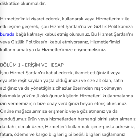
ny
dikkatlice okunmalıdır.
S
Hizmetler'imizi ziyaret ederek, kullanarak veya Hizmetlerimiz ile
ke
etkileşime geçerek, işbu Hizmet Şartları’na ve Gizlilik Politikamıza
burada
ch
bağlı kalmayı kabul etmiş olursunuz. Bu Hizmet Şartları'nı
veya Gizlilik Politikası'nı kabul etmiyorsanız, Hizmetler'imizi
er
kullanmamalı ya da Hizmetler'imize erişmemelisiniz.
s
BÖLÜM 1 - ERİŞİM VE HESAP
Sl
İşbu Hizmet Şartları'nı kabul ederek, ikamet ettiğiniz il veya
a
eyalette reşit sayılan yaşta olduğunuzu ve size ait olan, satın
m
aldığınız ya da yönettiğiniz cihazlar üzerinden reşit olmayan
bakmakla yükümlü olduğunuz kişilerin Hizmetler'i kullanmalarına
St
izin vermemiz için bize onay verdiğinizi beyan etmiş olursunuz.
an
Online mağazalarımıza erişmeniz veya göz atmanız ya da
le
sunduğumuz ürün veya hizmetlerden herhangi birini satın almanız
y
da dahil olmak üzere, Hizmetler'i kullanmak için e-posta adresiniz,
fatura, ödeme ve kargo bilgileri gibi belirli bilgileri sağlamanız
Ti