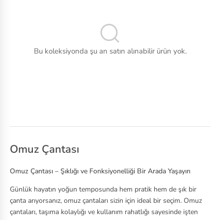
ok
Tenis
s
Voleybol
C
Bu koleksiyonda şu an satın alınabilir ürün yok.
as
io
C
o
nv
er
se
Omuz Çantası
Cr
Omuz Çantası – Şıklığı ve Fonksiyonelliği Bir Arada Yaşayın
oc
Günlük hayatın yoğun temposunda hem pratik hem de şık bir
s
çanta arıyorsanız, omuz çantaları sizin için ideal bir seçim. Omuz
çantaları, taşıma kolaylığı ve kullanım rahatlığı sayesinde işten
D