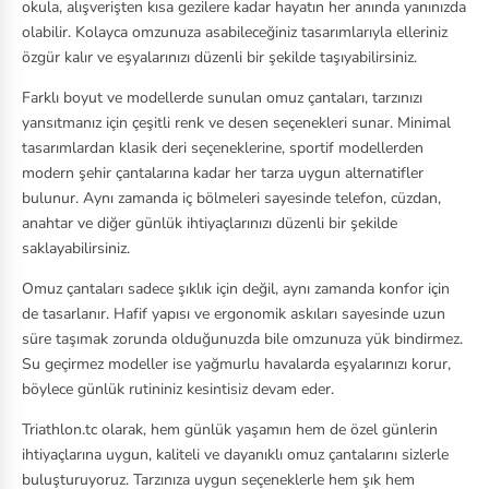
okula, alışverişten kısa gezilere kadar hayatın her anında yanınızda
C
olabilir. Kolayca omzunuza asabileceğiniz tasarımlarıyla elleriniz
özgür kalır ve eşyalarınızı düzenli bir şekilde taşıyabilirsiniz.
Ea
Farklı boyut ve modellerde sunulan omuz çantaları, tarzınızı
st
yansıtmanız için çeşitli renk ve desen seçenekleri sunar. Minimal
pa
tasarımlardan klasik deri seçeneklerine, sportif modellerden
k
modern şehir çantalarına kadar her tarza uygun alternatifler
bulunur. Aynı zamanda iç bölmeleri sayesinde telefon, cüzdan,
Fa
anahtar ve diğer günlük ihtiyaçlarınızı düzenli bir şekilde
bc
saklayabilirsiniz.
ar
Omuz çantaları sadece şıklık için değil, aynı zamanda konfor için
e
de tasarlanır. Hafif yapısı ve ergonomik askıları sayesinde uzun
süre taşımak zorunda olduğunuzda bile omzunuza yük bindirmez.
Ja
Su geçirmez modeller ise yağmurlu havalarda eşyalarınızı korur,
ck
böylece günlük rutininiz kesintisiz devam eder.
W
Triathlon.tc olarak, hem günlük yaşamın hem de özel günlerin
ol
ihtiyaçlarına uygun, kaliteli ve dayanıklı omuz çantalarını sizlerle
fs
buluşturuyoruz. Tarzınıza uygun seçeneklerle hem şık hem