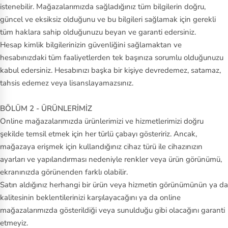
istenebilir. Mağazalarımızda sağladığınız tüm bilgilerin doğru,
m
güncel ve eksiksiz olduğunu ve bu bilgileri sağlamak için gerekli
b
tüm haklara sahip olduğunuzu beyan ve garanti edersiniz.
er
Hesap kimlik bilgilerinizin güvenliğini sağlamaktan ve
la
hesabınızdaki tüm faaliyetlerden tek başınıza sorumlu olduğunuzu
n
kabul edersiniz. Hesabınızı başka bir kişiye devredemez, satamaz,
d
tahsis edemez veya lisanslayamazsınız.
U
BÖLÜM 2 - ÜRÜNLERİMİZ
n
Online mağazalarımızda ürünlerimizi ve hizmetlerimizi doğru
d
şekilde temsil etmek için her türlü çabayı gösteririz. Ancak,
er
mağazaya erişmek için kullandığınız cihaz türü ile cihazınızın
A
ayarları ve yapılandırması nedeniyle renkler veya ürün görünümü,
r
ekranınızda görünenden farklı olabilir.
Satın aldığınız herhangi bir ürün veya hizmetin görünümünün ya da
m
kalitesinin beklentilerinizi karşılayacağını ya da online
o
mağazalarımızda gösterildiği veya sunulduğu gibi olacağını garanti
ur
etmeyiz.