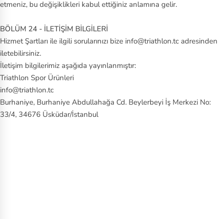
etmeniz, bu değişiklikleri kabul ettiğiniz anlamına gelir.
BÖLÜM 24 - İLETİŞİM BİLGİLERİ
Hizmet Şartları ile ilgili sorularınızı bize info@triathlon.tc adresinden
iletebilirsiniz.
İletişim bilgilerimiz aşağıda yayınlanmıştır:
Triathlon Spor Ürünleri
info@triathlon.tc
Burhaniye, Burhaniye Abdullahağa Cd. Beylerbeyi İş Merkezi No:
33/4, 34676 Üsküdar/İstanbul