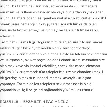
dahil edilen belgeleri ihlal etmeniz, (2) herhangi bir yasayı veya
üçüncü bir tarafın haklarını ihlal etmeniz ya da (3) Hizmetler'e
erişiminiz ve kullanımınız nedeniyle veya bunlardan kaynaklanan,
üçüncü taraflara ödenmesi gereken makul avukat ücretleri de dahil
olmak üzere herhangi bir kayıp, zarar, sorumluluk ya da talep
karşısında tazmin etmeyi, savunmayı ve zararsız tutmayı kabul
edersiniz.
Tazminat yükümlülüğü doğuran tüm talepleri size bildiririz, ancak
bildirimde gecikilmesi, siz maddi olarak zarar görmedikçe
yükümlülüklerinizi ortadan kaldırmaz. Böyle bir talebin savunmasını
ve uzlaşmasını, avukat seçimi de dahil olmak üzere, masrafları size
ait olmak kaydıyla kontrol edebiliriz, ancak size maddi olmayan
yükümlülükler getirecek tüm talepler için, rızanız olmadan (makul
bir gerekçe olmaksızın reddedilmemek kaydıyla) uzlaşma
yapmayız. Tazmin edilen taleplerin savunmasında iş birliği
yapmakla ve ilgili belgeleri sağlamakla yükümlü olursunuz.
BÖLÜM 18 - HÜKÜMLERİN BAĞIMSIZLIĞI