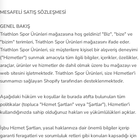
y
MESAFELİ SATIŞ SÖZLEŞMESİ
P
GENEL BAKIŞ
u
Triathlon Spor Ürünleri mağazasına hoş geldiniz! "Biz", "bize" ve
m
"bizim" terimleri, Triathlon Spor Ürünleri mağazasını ifade eder.
a
Triathlon Spor Ürünleri, siz müşterilere kişisel bir alışveriş deneyimi
("Hizmetler") sunmak amacıyla tüm ilgili bilgiler, içerikler, özellikler,
S
araçlar, ürünler ve hizmetler de dahil olmak üzere bu mağazayı ve
al
web sitesini işletmektedir. Triathlon Spor Ürünleri, size Hizmetler'i
o
sunmamızı sağlayan Shopify tarafından desteklenmektedir.
m
o
Aşağıdaki hüküm ve koşullar ile burada atıfta bulunulan tüm
n
politikalar (topluca "Hizmet Şartları" veya "Şartlar"), Hizmetler'i
kullandığınızda sahip olduğunuz hakları ve yükümlülükleri açıklar.
S
au
İşbu Hizmet Şartları, yasal haklarınıza dair önemli bilgiler içerip
co
garanti feragatleri ve sorumluluk retleri gibi konuları kapsadığı için