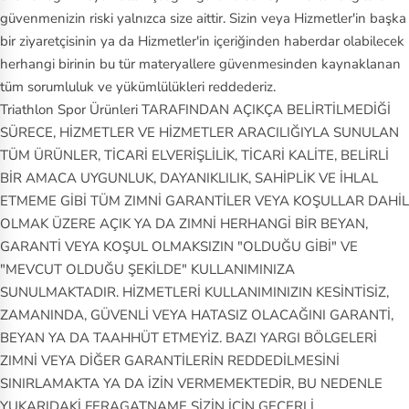
güvenmenizin riski yalnızca size aittir. Sizin veya Hizmetler'in başka
bir ziyaretçisinin ya da Hizmetler'in içeriğinden haberdar olabilecek
herhangi birinin bu tür materyallere güvenmesinden kaynaklanan
tüm sorumluluk ve yükümlülükleri reddederiz.
Triathlon Spor Ürünleri TARAFINDAN AÇIKÇA BELİRTİLMEDİĞİ
SÜRECE, HİZMETLER VE HİZMETLER ARACILIĞIYLA SUNULAN
TÜM ÜRÜNLER, TİCARİ ELVERİŞLİLİK, TİCARİ KALİTE, BELİRLİ
BİR AMACA UYGUNLUK, DAYANIKLILIK, SAHİPLİK VE İHLAL
ETMEME GİBİ TÜM ZIMNİ GARANTİLER VEYA KOŞULLAR DAHİL
OLMAK ÜZERE AÇIK YA DA ZIMNİ HERHANGİ BİR BEYAN,
GARANTİ VEYA KOŞUL OLMAKSIZIN "OLDUĞU GİBİ" VE
"MEVCUT OLDUĞU ŞEKİLDE" KULLANIMINIZA
SUNULMAKTADIR. HİZMETLERİ KULLANIMINIZIN KESİNTİSİZ,
ZAMANINDA, GÜVENLİ VEYA HATASIZ OLACAĞINI GARANTİ,
BEYAN YA DA TAAHHÜT ETMEYİZ. BAZI YARGI BÖLGELERİ
ZIMNİ VEYA DİĞER GARANTİLERİN REDDEDİLMESİNİ
SINIRLAMAKTA YA DA İZİN VERMEMEKTEDİR, BU NEDENLE
YUKARIDAKİ FERAGATNAME SİZİN İÇİN GEÇERLİ