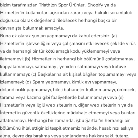
bizim tarafımızdan Triathlon Spor Ürünleri, Shopify ya da
Hizmetler'in kullanıcıları açısından zararlı veya hukuki sorumluluk
doğurucu olarak değerlendirilebilecek herhangi başka bir
davranışta bulunmak amacıyla.
Buna ek olarak şunları yapmamayı da kabul edersiniz: (a)
Hizmetler'in işlevselliğini veya çalışmasını etkileyecek şekilde virüs
ya da herhangi bir tür kötü amaçlı kodu yüklememeyi veya
iletmemeyi; (b) Hizmetler'in herhangi bir bölümünü çoğaltmamayı,
kopyalamamayı, satmamayı, yeniden satmamayı veya kötüye
kullanmamayı; (c) Başkalarına ait kişisel bilgileri toplamamayı veya
izlememeyi; (d) Spam yapmamayı, kimlik avı yapmamayı,
dolandırıcılık yapmamayı, hileli bahaneler kullanmamayı, örümcek,
tarama veya kazıma gibi faaliyetlerde bulunmamayı veya (e)
Hizmetler'in veya ilgili web sitelerinin, diğer web sitelerinin ya da
İnternet'in güvenlik özelliklerine müdahale etmemeyi veya bunları
atlatmamayı. Herhangi bir zamanda, işbu Şartlar'ın herhangi bir
bölümünü ihlal ettiğinizi tespit etmemiz halinde, hesabınızı askıya
alma, devre dışı bırakma veya sonlandırma hakkını saklı tutarız.