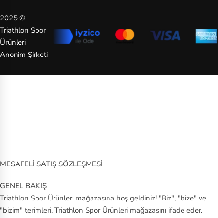
ny
2025 ©
S
Triathlon Spor
ke
Ürünleri
ch
Anonim Şirketi
er
s
Sl
a
m
St
MESAFELİ SATIŞ SÖZLEŞMESİ
an
le
GENEL BAKIŞ
y
Triathlon Spor Ürünleri mağazasına hoş geldiniz! "Biz", "bize" ve
"bizim" terimleri, Triathlon Spor Ürünleri mağazasını ifade eder.
Ti