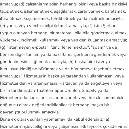
amacıyla; (d) çalışanlarımızdan herhangi birini veya başka bir kişiyi
taciz etmek, istismar etmek, aşağılamak, zarar vermek, karalamak,
iftira atmak, küçümsemek, tehdit etmek ya da incitmek amacıyla;
(e) yanlış veya yanıltıcı bilgi iletmek amacıyla; (f) işbu Şartlar'a
uygun olmayan herhangi bir materyali bile bile göndermek, almak,
yüklemek, indirmek, kullanmak veya yeniden kullanmak amacıyla;
(g) "istenmeyen e-posta", "zincirleme mektup", "spam" ya da
benzeri diğer tanıtım ya da pazarlama içeriklerini göndermek veya
gönderilmesini sağlamak amacıyla; (h) başka bir kişi veya
kuruluşun kimliğine bürünmek ya da bürünmeye teşebbüs etmek
amacıyla; (i) Hizmetler'in başkaları tarafından kullanılmasını veya
Hizmetler'den yararlanılmasını kısıtlayan ya da engelleyen veya
bizim tarafımızdan Triathlon Spor Ürünleri, Shopify ya da
Hizmetler'in kullanıcıları açısından zararlı veya hukuki sorumluluk
doğurucu olarak değerlendirilebilecek herhangi başka bir
davranışta bulunmak amacıyla.
Buna ek olarak şunları yapmamayı da kabul edersiniz: (a)
Hizmetler'in işlevselliğini veya çalışmasını etkileyecek şekilde virüs