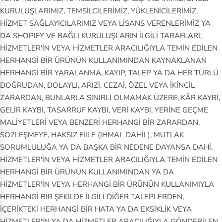
KURULUŞLARIMIZ, TEMSİLCİLERİMİZ, YÜKLENİCİLERİMİZ,
HİZMET SAĞLAYICILARIMIZ VEYA LİSANS VERENLERİMİZ YA
DA SHOPIFY VE BAĞLI KURULUŞLARIN İLGİLİ TARAFLARI;
HİZMETLER'İN VEYA HİZMETLER ARACILIĞIYLA TEMİN EDİLEN
HERHANGİ BİR ÜRÜNÜN KULLANIMINDAN KAYNAKLANAN
HERHANGİ BİR YARALANMA, KAYIP, TALEP YA DA HER TÜRLÜ
DOĞRUDAN, DOLAYLI, ARIZİ, CEZAİ, ÖZEL VEYA İKİNCİL
ZARARDAN, BUNLARLA SINIRLI OLMAMAK ÜZERE, KÂR KAYBI,
GELİR KAYBI, TASARRUF KAYBI, VERİ KAYBI, YERİNE GEÇME
MALİYETLERİ VEYA BENZERİ HERHANGİ BİR ZARARDAN,
SÖZLEŞMEYE, HAKSIZ FİİLE (İHMAL DAHİL), MUTLAK
SORUMLULUĞA YA DA BAŞKA BİR NEDENE DAYANSA DAHİ,
HİZMETLER'İN VEYA HİZMETLER ARACILIĞIYLA TEMİN EDİLEN
HERHANGİ BİR ÜRÜNÜN KULLANIMINDAN YA DA
HİZMETLER'İN VEYA HERHANGİ BİR ÜRÜNÜN KULLANIMIYLA
HERHANGİ BİR ŞEKİLDE İLGİLİ DİĞER TALEPLERDEN,
İÇERİKTEKİ HERHANGİ BİR HATA YA DA EKSİKLİK VEYA
HİZMETLER'İN YA DA HİZMETLER ARACILIĞIYLA GÖNDERİLEN,