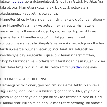
bilgiler,
burada
görüntülenebilecek Shopify'ın Gizlilik Politikası'na
tabi olabilir. Hizmetler'i kullanarak, bu gizlilik politikalarını
okuduğunuzu kabul etmiş olursunuz.
Hizmetler, Shopify tarafından barındırılmakta olduğundan Shopify,
size Hizmetler'i sunmak ve geliştirmek amacıyla Hizmetler'e
erişiminiz ve kullanımınızla ilgili kişisel bilgileri toplamakta ve
işlemektedir. Hizmetler'e ilettiğiniz bilgiler, size hizmet
sunulabilmesi amacıyla Shopify'a ve sizin ikamet ettiğiniz ülkeden
farklı ülkelerde bulunabilecek üçüncü taraflara iletilecek ve
kendileriyle paylaşılacaktır. Kişisel bilgilerinizin tarafımızdan,
Shopify tarafından ve iş ortaklarımız tarafından nasıl kullanıldığına
dair daha fazla bilgi için Gizlilik Politikamızı
buradan
inceleyin.
BÖLÜM 11 - GERİ BİLDİRİM
Herhangi bir fikir, öneri, geri bildirim, inceleme, teklif, plan veya
diğer içeriği (topluca "Geri Bildirim") gönderir, yükler, yayınlar, e-
posta ile gönderir ya da başka bir şekilde iletirseniz, bize bu Geri
Bildirimi ticari kullanım da dahil olmak üzere herhangi bir amaçla