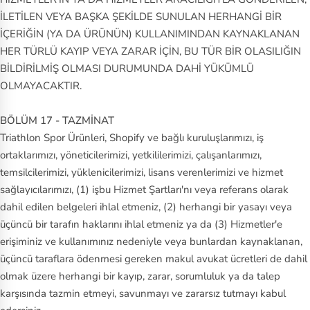
İLETİLEN VEYA BAŞKA ŞEKİLDE SUNULAN HERHANGİ BİR
İÇERİĞİN (YA DA ÜRÜNÜN) KULLANIMINDAN KAYNAKLANAN
HER TÜRLÜ KAYIP VEYA ZARAR İÇİN, BU TÜR BİR OLASILIĞIN
BİLDİRİLMİŞ OLMASI DURUMUNDA DAHİ YÜKÜMLÜ
OLMAYACAKTIR.
BÖLÜM 17 - TAZMİNAT
Triathlon Spor Ürünleri, Shopify ve bağlı kuruluşlarımızı, iş
ortaklarımızı, yöneticilerimizi, yetkililerimizi, çalışanlarımızı,
temsilcilerimizi, yüklenicilerimizi, lisans verenlerimizi ve hizmet
sağlayıcılarımızı, (1) işbu Hizmet Şartları'nı veya referans olarak
dahil edilen belgeleri ihlal etmeniz, (2) herhangi bir yasayı veya
üçüncü bir tarafın haklarını ihlal etmeniz ya da (3) Hizmetler'e
erişiminiz ve kullanımınız nedeniyle veya bunlardan kaynaklanan,
üçüncü taraflara ödenmesi gereken makul avukat ücretleri de dahil
olmak üzere herhangi bir kayıp, zarar, sorumluluk ya da talep
karşısında tazmin etmeyi, savunmayı ve zararsız tutmayı kabul