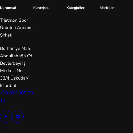
y
Kurumsal
Kurumsal
Kategoriler
Markalar
P
Triathlon Spor
Ürünleri Anonim
u
Şirketi
m
a
Burhaniye Mah.
Abdullahağa Cd.
S
Beylerbeyi İş
al
Merkezi No:
o
33/4 Üsküdar/
m
İstanbul
o
+90 850 308 00
n
12
S
au
co