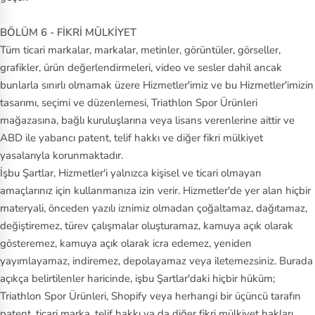
BÖLÜM 6 - FİKRİ MÜLKİYET
Tüm ticari markalar, markalar, metinler, görüntüler, görseller,
grafikler, ürün değerlendirmeleri, video ve sesler dahil ancak
bunlarla sınırlı olmamak üzere Hizmetler'imiz ve bu Hizmetler'imizin
tasarımı, seçimi ve düzenlemesi, Triathlon Spor Ürünleri
mağazasına, bağlı kuruluşlarına veya lisans verenlerine aittir ve
ABD ile yabancı patent, telif hakkı ve diğer fikri mülkiyet
yasalarıyla korunmaktadır.
İşbu Şartlar, Hizmetler'i yalnızca kişisel ve ticari olmayan
amaçlarınız için kullanmanıza izin verir. Hizmetler'de yer alan hiçbir
materyali, önceden yazılı iznimiz olmadan çoğaltamaz, dağıtamaz,
değiştiremez, türev çalışmalar oluşturamaz, kamuya açık olarak
gösteremez, kamuya açık olarak icra edemez, yeniden
yayımlayamaz, indiremez, depolayamaz veya iletemezsiniz. Burada
açıkça belirtilenler haricinde, işbu Şartlar'daki hiçbir hüküm;
Triathlon Spor Ürünleri, Shopify veya herhangi bir üçüncü tarafın
patent, ticari marka, telif hakkı ya da diğer fikri mülkiyet hakları