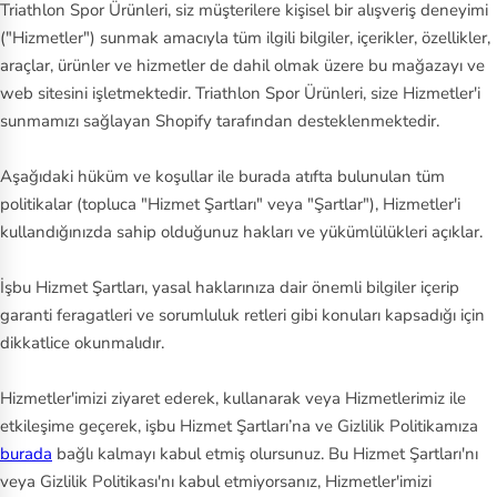
Triathlon Spor Ürünleri, siz müşterilere kişisel bir alışveriş deneyimi
m
("Hizmetler") sunmak amacıyla tüm ilgili bilgiler, içerikler, özellikler,
b
araçlar, ürünler ve hizmetler de dahil olmak üzere bu mağazayı ve
er
web sitesini işletmektedir. Triathlon Spor Ürünleri, size Hizmetler'i
la
sunmamızı sağlayan Shopify tarafından desteklenmektedir.
n
d
Aşağıdaki hüküm ve koşullar ile burada atıfta bulunulan tüm
politikalar (topluca "Hizmet Şartları" veya "Şartlar"), Hizmetler'i
U
kullandığınızda sahip olduğunuz hakları ve yükümlülükleri açıklar.
n
d
İşbu Hizmet Şartları, yasal haklarınıza dair önemli bilgiler içerip
er
garanti feragatleri ve sorumluluk retleri gibi konuları kapsadığı için
dikkatlice okunmalıdır.
A
r
Hizmetler'imizi ziyaret ederek, kullanarak veya Hizmetlerimiz ile
m
etkileşime geçerek, işbu Hizmet Şartları’na ve Gizlilik Politikamıza
o
burada
bağlı kalmayı kabul etmiş olursunuz. Bu Hizmet Şartları'nı
ur
veya Gizlilik Politikası'nı kabul etmiyorsanız, Hizmetler'imizi