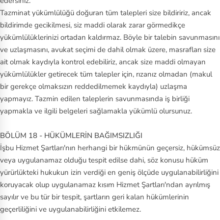
edersiniz.
Tazminat yükümlülüğü doğuran tüm talepleri size bildiririz, ancak
bildirimde gecikilmesi, siz maddi olarak zarar görmedikçe
yükümlülüklerinizi ortadan kaldırmaz. Böyle bir talebin savunmasını
ve uzlaşmasını, avukat seçimi de dahil olmak üzere, masrafları size
ait olmak kaydıyla kontrol edebiliriz, ancak size maddi olmayan
yükümlülükler getirecek tüm talepler için, rızanız olmadan (makul
bir gerekçe olmaksızın reddedilmemek kaydıyla) uzlaşma
yapmayız. Tazmin edilen taleplerin savunmasında iş birliği
yapmakla ve ilgili belgeleri sağlamakla yükümlü olursunuz.
BÖLÜM 18 - HÜKÜMLERİN BAĞIMSIZLIĞI
İşbu Hizmet Şartları'nın herhangi bir hükmünün geçersiz, hükümsüz
veya uygulanamaz olduğu tespit edilse dahi, söz konusu hüküm
yürürlükteki hukukun izin verdiği en geniş ölçüde uygulanabilirliğini
koruyacak olup uygulanamaz kısım Hizmet Şartları'ndan ayrılmış
sayılır ve bu tür bir tespit, şartların geri kalan hükümlerinin
geçerliliğini ve uygulanabilirliğini etkilemez.