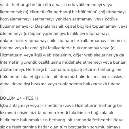
ya da herhangi bir tür kötü amaçlı kodu yüklememeyi veya
iletmemeyi; (b) Hizmetler'in herhangi bir bölümünü çoğaltmamayı,
kopyalamamayı, satmamayı, yeniden satmamayı veya kötüye
kullanmamayı; (c) Başkalarına ait kişisel bilgileri toplamamayı veya
izlememeyi; (d) Spam yapmamayı, kimlik avı yapmamayı,
dolandırıcılık yapmamayı, hileli bahaneler kullanmamayı, örümcek,
tarama veya kazıma gibi faaliyetlerde bulunmamayı veya (e)
Hizmetler'in veya ilgili web sitelerinin, diğer web sitelerinin ya da
İnternet'in güvenlik özelliklerine müdahale etmemeyi veya bunları
atlatmamayı. Herhangi bir zamanda, işbu Şartlar'ın herhangi bir
bölümünü ihlal ettiğinizi tespit etmemiz halinde, hesabınızı askıya
alma, devre dışı bırakma veya sonlandırma hakkını saklı tutarız.
BÖLÜM 14 - FESİH
İşbu anlaşmayı veya Hizmetler'e (veya Hizmetler'in herhangi bir
kısmına) erişiminizi, tamamen kendi takdirimize bağlı olarak,
bildirimde bulunmaksızın herhangi bir zamanda feshedebiliriz ve
siz de fesih tarihine kadar olan tüm borçlardan sorumlu olmaya