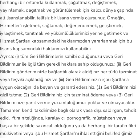
herhangi bir ortamda kullanmak, çoğaltmak, değiştirmek,
yayınlamak, dağıtmak ve görüntülemek için kalıcı, dünya çapında,
alt lisanslanabilir, telifsiz bir lisans vermiş olursunuz. Örneğin,
Hizmetler'i işletmek, sağlamak, değerlendirmek, geliştirmek,
iyileştirmek, tanıtmak ve yükümlülüklerimizi yerine getirmek ve
Hizmet Şartları kapsamındaki haklarımızdan yararlanmak için bu
lisans kapsamındaki haklarımızı kullanabiliriz.
Ayrıca: (i) tüm Geri Bildirimlerin sahibi olduğunuzu veya Geri
Bildirimler ile ilgili tüm gerekli haklara sahip olduğunuzu; (ii) Geri
Bildirim gönderiminizle bağlantılı olarak aldığınız her türlü tazminat
veya teşviki açıkladığınızı ve (iii) Geri Bildiriminizin işbu Şartlar'a
uygun olacağını da beyan ve garanti edersiniz. (1) Geri Bildiriminizi
gizli tutma; (2) Geri Bildiriminiz için tazminat ödeme veya (3) Geri
Bildiriminize yanıt verme yükümlülüğümüz yoktur ve olmayacaktır.
Tamamen kendi takdirimize bağlı olarak yasa dışı, saldırgan, tehdit
edici, iftira niteliğinde, karalayıcı, pornografik, müstehcen veya
başka bir şekilde sakıncalı olduğunu ya da herhangi bir tarafın fikri
mülkiyetini veya işbu Hizmet Şartları'nı ihlal ettiğini belirlediğimiz