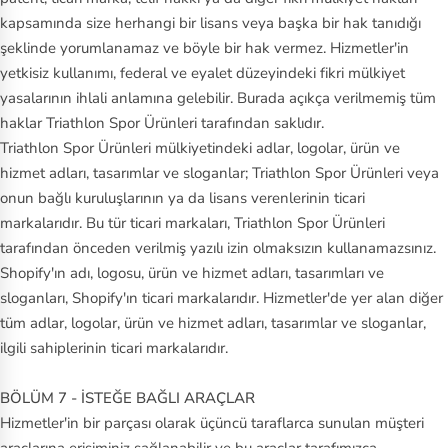
kapsamında size herhangi bir lisans veya başka bir hak tanıdığı
şeklinde yorumlanamaz ve böyle bir hak vermez. Hizmetler'in
yetkisiz kullanımı, federal ve eyalet düzeyindeki fikri mülkiyet
yasalarının ihlali anlamına gelebilir. Burada açıkça verilmemiş tüm
haklar Triathlon Spor Ürünleri tarafından saklıdır.
Triathlon Spor Ürünleri mülkiyetindeki adlar, logolar, ürün ve
hizmet adları, tasarımlar ve sloganlar; Triathlon Spor Ürünleri veya
onun bağlı kuruluşlarının ya da lisans verenlerinin ticari
markalarıdır. Bu tür ticari markaları, Triathlon Spor Ürünleri
tarafından önceden verilmiş yazılı izin olmaksızın kullanamazsınız.
Shopify'ın adı, logosu, ürün ve hizmet adları, tasarımları ve
sloganları, Shopify'ın ticari markalarıdır. Hizmetler'de yer alan diğer
tüm adlar, logolar, ürün ve hizmet adları, tasarımlar ve sloganlar,
ilgili sahiplerinin ticari markalarıdır.
BÖLÜM 7 - İSTEĞE BAĞLI ARAÇLAR
Hizmetler'in bir parçası olarak üçüncü taraflarca sunulan müşteri
araçlarına erişiminiz sağlanabilir ve bu araçlar tarafımızca