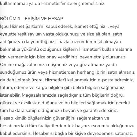
kullanmamalı ya da Hizmetler'imize erişmemelisiniz.
V
an
BÖLÜM 1 - ERİŞİM VE HESAP
s
İşbu Hizmet Şartları'nı kabul ederek, ikamet ettiğiniz il veya
eyalette reşit sayılan yaşta olduğunuzu ve size ait olan, satın
Vi
aldığınız ya da yönettiğiniz cihazlar üzerinden reşit olmayan
ct
bakmakla yükümlü olduğunuz kişilerin Hizmetler'i kullanmalarına
or
izin vermemiz için bize onay verdiğinizi beyan etmiş olursunuz.
in
Online mağazalarımıza erişmeniz veya göz atmanız ya da
ox
sunduğumuz ürün veya hizmetlerden herhangi birini satın almanız
da dahil olmak üzere, Hizmetler'i kullanmak için e-posta adresiniz,
fatura, ödeme ve kargo bilgileri gibi belirli bilgileri sağlamanız
istenebilir. Mağazalarımızda sağladığınız tüm bilgilerin doğru,
güncel ve eksiksiz olduğunu ve bu bilgileri sağlamak için gerekli
tüm haklara sahip olduğunuzu beyan ve garanti edersiniz.
Hesap kimlik bilgilerinizin güvenliğini sağlamaktan ve
hesabınızdaki tüm faaliyetlerden tek başınıza sorumlu olduğunuzu
kabul edersiniz. Hesabınızı başka bir kişiye devredemez, satamaz,