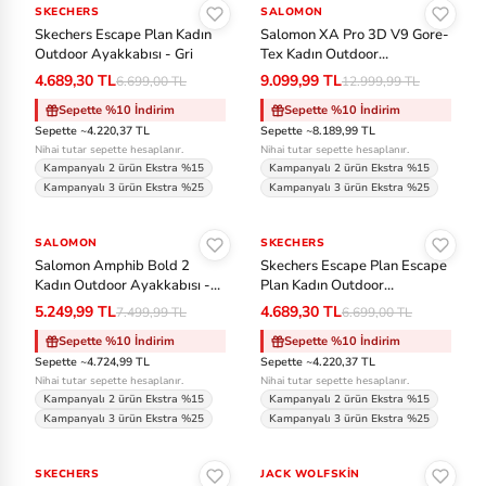
ok
SKECHERS
-%30
SALOMON
-%30
Tenis
Skechers Escape Plan Kadın
Salomon XA Pro 3D V9 Gore-
s
Outdoor Ayakkabısı - Gri
Tex Kadın Outdoor
Ayakkabısı - Siyah-Siyah
Voleybol
4.689,30 TL
9.099,99 TL
6.699,00 TL
12.999,99 TL
C
Sepette %10 İndirim
Sepette %10 İndirim
as
Sepette ~4.220,37 TL
Sepette ~8.189,99 TL
io
Nihai tutar sepette hesaplanır.
Nihai tutar sepette hesaplanır.
Kampanyalı 2 ürün Ekstra %15
Kampanyalı 2 ürün Ekstra %15
Kampanyalı 3 ürün Ekstra %25
Kampanyalı 3 ürün Ekstra %25
C
Sepete Ekle
Sepete Ekle
o
SALOMON
-%30
SKECHERS
-%30
nv
Salomon Amphib Bold 2
Skechers Escape Plan Escape
Kadın Outdoor Ayakkabısı -
Plan Kadın Outdoor
er
Krem-Gri
Ayakkabısı - Gri
5.249,99 TL
4.689,30 TL
7.499,99 TL
6.699,00 TL
se
Sepette %10 İndirim
Sepette %10 İndirim
Sepette ~4.724,99 TL
Sepette ~4.220,37 TL
Cr
Nihai tutar sepette hesaplanır.
Nihai tutar sepette hesaplanır.
oc
Kampanyalı 2 ürün Ekstra %15
Kampanyalı 2 ürün Ekstra %15
Kampanyalı 3 ürün Ekstra %25
Kampanyalı 3 ürün Ekstra %25
s
Sepete Ekle
Sepete Ekle
SKECHERS
-%33
JACK WOLFSKIN
-%30
D