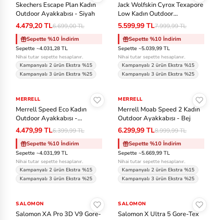
Skechers Escape Plan Kadın
Jack Wolfskin Cyrox Texapore
C
Outdoor Ayakkabısı - Siyah
Low Kadın Outdoor
Ayakkabısı - Gri
4.479,20 TL
5.599,99 TL
6.699,00 TL
7.999,99 TL
Ea
Sepette %10 İndirim
Sepette %10 İndirim
st
Sepette ~4.031,28 TL
Sepette ~5.039,99 TL
Nihai tutar sepette hesaplanır.
Nihai tutar sepette hesaplanır.
pa
Kampanyalı 2 ürün Ekstra %15
Kampanyalı 2 ürün Ekstra %15
k
Kampanyalı 3 ürün Ekstra %25
Kampanyalı 3 ürün Ekstra %25
Sepete Ekle
Sepete Ekle
Fa
MERRELL
-%30
MERRELL
-%30
Merrell Speed Eco Kadın
Merrell Moab Speed 2 Kadın
bc
Outdoor Ayakkabısı -
Outdoor Ayakkabısı - Bej
ar
Antrasit
4.479,99 TL
6.299,99 TL
6.399,99 TL
8.999,99 TL
e
Sepette %10 İndirim
Sepette %10 İndirim
Sepette ~4.031,99 TL
Sepette ~5.669,99 TL
Ja
Nihai tutar sepette hesaplanır.
Nihai tutar sepette hesaplanır.
Kampanyalı 2 ürün Ekstra %15
Kampanyalı 2 ürün Ekstra %15
ck
Kampanyalı 3 ürün Ekstra %25
Kampanyalı 3 ürün Ekstra %25
W
Sepete Ekle
Sepete Ekle
ol
SALOMON
-%30
SALOMON
-%30
fs
Salomon XA Pro 3D V9 Gore-
Salomon X Ultra 5 Gore-Tex