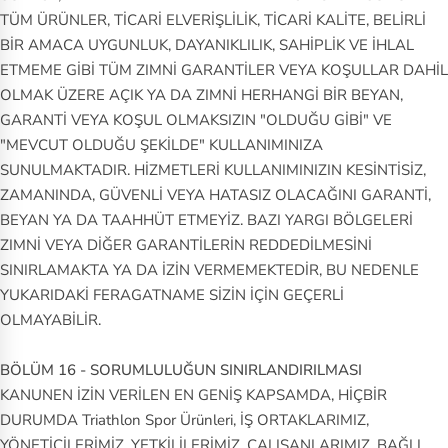
TÜM ÜRÜNLER, TİCARİ ELVERİŞLİLİK, TİCARİ KALİTE, BELİRLİ
BİR AMACA UYGUNLUK, DAYANIKLILIK, SAHİPLİK VE İHLAL
ETMEME GİBİ TÜM ZIMNİ GARANTİLER VEYA KOŞULLAR DAHİL
OLMAK ÜZERE AÇIK YA DA ZIMNİ HERHANGİ BİR BEYAN,
GARANTİ VEYA KOŞUL OLMAKSIZIN "OLDUĞU GİBİ" VE
"MEVCUT OLDUĞU ŞEKİLDE" KULLANIMINIZA
SUNULMAKTADIR. HİZMETLERİ KULLANIMINIZIN KESİNTİSİZ,
ZAMANINDA, GÜVENLİ VEYA HATASIZ OLACAĞINI GARANTİ,
BEYAN YA DA TAAHHÜT ETMEYİZ. BAZI YARGI BÖLGELERİ
ZIMNİ VEYA DİĞER GARANTİLERİN REDDEDİLMESİNİ
SINIRLAMAKTA YA DA İZİN VERMEMEKTEDİR, BU NEDENLE
YUKARIDAKİ FERAGATNAME SİZİN İÇİN GEÇERLİ
OLMAYABİLİR.
BÖLÜM 16 - SORUMLULUĞUN SINIRLANDIRILMASI
KANUNEN İZİN VERİLEN EN GENİŞ KAPSAMDA, HİÇBİR
DURUMDA Triathlon Spor Ürünleri, İŞ ORTAKLARIMIZ,
YÖNETİCİLERİMİZ, YETKİLİLERİMİZ, ÇALIŞANLARIMIZ, BAĞLI