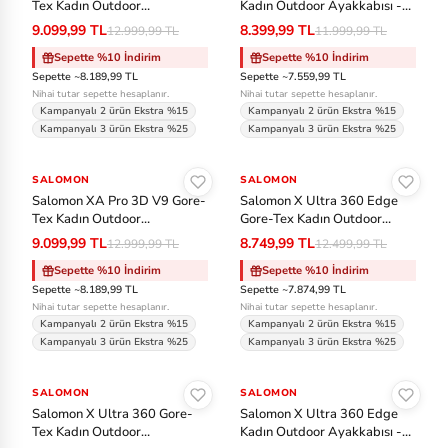
Tex Kadın Outdoor
Kadın Outdoor Ayakkabısı -
ki
Ayakkabısı - Siyah-Çok
Çok Renkli
9.099,99 TL
8.399,99 TL
12.999,99 TL
11.999,99 TL
n
Renkli
Sepette %10 İndirim
Sepette %10 İndirim
Sepette ~8.189,99 TL
Sepette ~7.559,99 TL
Ja
Nihai tutar sepette hesaplanır.
Nihai tutar sepette hesaplanır.
ns
Kampanyalı 2 ürün Ekstra %15
Kampanyalı 2 ürün Ekstra %15
Kampanyalı 3 ürün Ekstra %25
Kampanyalı 3 ürün Ekstra %25
p
Sepete Ekle
Sepete Ekle
or
SALOMON
-%30
SALOMON
-%30
t
Salomon XA Pro 3D V9 Gore-
Salomon X Ultra 360 Edge
Tex Kadın Outdoor
Gore-Tex Kadın Outdoor
Ayakkabısı - Çok Renkli
Ayakkabısı - Çok Renkli
La
9.099,99 TL
8.749,99 TL
12.999,99 TL
12.499,99 TL
co
Sepette %10 İndirim
Sepette %10 İndirim
Sepette ~8.189,99 TL
Sepette ~7.874,99 TL
st
Nihai tutar sepette hesaplanır.
Nihai tutar sepette hesaplanır.
e
Kampanyalı 2 ürün Ekstra %15
Kampanyalı 2 ürün Ekstra %15
Kampanyalı 3 ürün Ekstra %25
Kampanyalı 3 ürün Ekstra %25
Sepete Ekle
Sepete Ekle
M
SALOMON
-%30
SALOMON
-%20
er
Salomon X Ultra 360 Gore-
Salomon X Ultra 360 Edge
re
Tex Kadın Outdoor
Kadın Outdoor Ayakkabısı -