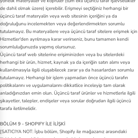
yönelik materyaller ve köprüler (tüm ekli üçüncü taraf işlevsellikler
de dahil olmak üzere) içerebilir. Erişmeyi seçtiğiniz herhangi bir
üçüncü taraf materyalin veya web sitesinin içeriğini ya da
doğruluğunu incelemekten veya değerlendirmekten sorumlu
tutulamayız. Bu materyallere veya üçüncü taraf sitelere erişmek için
Hizmetler'den ayrılmaya karar verirseniz, bunu tamamen kendi
sorumluluğunuzda yapmış olursunuz.
Üçüncü taraf web sitelerine erişiminizden veya bu sitelerdeki
herhangi bir ürün, hizmet, kaynak ya da içeriğin satın alımı veya
kullanılmasıyla ilgili oluşabilecek zarar ya da hasarlardan sorumlu
tutulamayız. Herhangi bir işlem yapmadan önce üçüncü tarafın
politikalarını ve uygulamalarını dikkatlice inceleyip tam olarak
anladığınızdan emin olun. Üçüncü taraf ürünler ve hizmetlerle ilgili
şikayetler, talepler, endişeler veya sorular doğrudan ilgili üçüncü
tarafa iletilmelidir.
BÖLÜM 9 - SHOPIFY İLE İLİŞKİ
[SATICIYA NOT: İşbu bölüm, Shopify ile mağazanız arasındaki