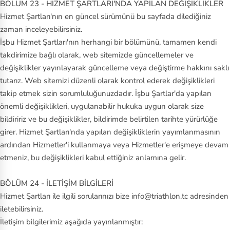
BÖLÜM 23 - HİZMET ŞARTLARI'NDA YAPILAN DEĞİŞİKLİKLER
Hizmet Şartları'nın en güncel sürümünü bu sayfada dilediğiniz
zaman inceleyebilirsiniz.
İşbu Hizmet Şartları'nın herhangi bir bölümünü, tamamen kendi
takdirimize bağlı olarak, web sitemizde güncellemeler ve
değişiklikler yayınlayarak güncelleme veya değiştirme hakkını saklı
tutarız. Web sitemizi düzenli olarak kontrol ederek değişiklikleri
takip etmek sizin sorumluluğunuzdadır. İşbu Şartlar'da yapılan
önemli değişiklikleri, uygulanabilir hukuka uygun olarak size
bildiririz ve bu değişiklikler, bildirimde belirtilen tarihte yürürlüğe
girer. Hizmet Şartları'nda yapılan değişikliklerin yayımlanmasının
ardından Hizmetler'i kullanmaya veya Hizmetler'e erişmeye devam
etmeniz, bu değişiklikleri kabul ettiğiniz anlamına gelir.
BÖLÜM 24 - İLETİŞİM BİLGİLERİ
Hizmet Şartları ile ilgili sorularınızı bize info@triathlon.tc adresinden
iletebilirsiniz.
İletişim bilgilerimiz aşağıda yayınlanmıştır: