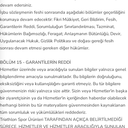
devam edersiniz.
İşbu sözleşmenin feshi sonrasında aşağıdaki bölümler geçerliliğini
korumaya devam edecektir: Fikri Mülkiyet, Geri Bildirim, Fesih,
Garantilerin Reddi, Sorumluluğun Sınırlandırılması, Tazminat,
Hükümlerin Bağımsızlığı, Feragat; Anlaşmanın Bütünlüğü, Devir,
Uygulanacak Hukuk, Gizlilik Politikası ve doğası gereği fesih
sonrası devam etmesi gereken diğer hükümler.
BÖLÜM 15 - GARANTİLERİN REDDİ
Hizmetler üzerinde veya aracılığıyla sunulan bilgiler yalnızca genel
bilgilendirme amacıyla sunulmaktadır. Bu bilgilerin doğruluğunu,
eksiksizliğini veya kullanışlılığını garanti etmeyiz. Bu tür bilgilere
güvenmenizin riski yalnızca size aittir. Sizin veya Hizmetler'in başka
bir ziyaretçisinin ya da Hizmetler'in içeriğinden haberdar olabilecek
herhangi birinin bu tür materyallere güvenmesinden kaynaklanan
tüm sorumluluk ve yükümlülükleri reddederiz.
Triathlon Spor Ürünleri TARAFINDAN AÇIKÇA BELİRTİLMEDİĞİ
SÜRECE, HİZMETLER VE HİZMETLER ARACILIĞIYLA SUNULAN