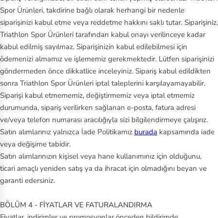
Spor Ürünleri, takdirine bağlı olarak herhangi bir nedenle
siparişinizi kabul etme veya reddetme hakkını saklı tutar. Siparişiniz,
Triathlon Spor Ürünleri tarafından kabul onayı verilinceye kadar
kabul edilmiş sayılmaz. Siparişinizin kabul edilebilmesi için
ödemenizi almamız ve işlememiz gerekmektedir. Lütfen siparişinizi
göndermeden önce dikkatlice inceleyiniz. Sipariş kabul edildikten
sonra Triathlon Spor Ürünleri iptal taleplerini karşılayamayabilir.
Siparişi kabul etmememiz, değiştirmemiz veya iptal etmemiz
durumunda, sipariş verilirken sağlanan e-posta, fatura adresi
ve/veya telefon numarası aracılığıyla sizi bilgilendirmeye çalışırız.
Satın alımlarınız yalnızca İade Politikamız
burada
kapsamında iade
veya değişime tabidir.
Satın alımlarınızın kişisel veya hane kullanımınız için olduğunu,
ticari amaçlı yeniden satış ya da ihracat için olmadığını beyan ve
garanti edersiniz.
BÖLÜM 4 - FİYATLAR VE FATURALANDIRMA
Fiyatlar, indirimler ve promosyonlar önceden bildirimde