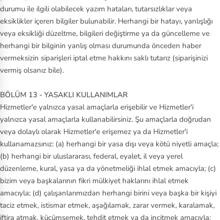
durumu ile ilgili olabilecek yazım hataları, tutarsızlıklar veya
eksiklikler içeren bilgiler bulunabilir. Herhangi bir hatayı, yanlışlığı
veya eksikliği düzeltme, bilgileri değiştirme ya da güncelleme ve
herhangi bir bilginin yanlış olması durumunda önceden haber
vermeksizin siparişleri iptal etme hakkını saklı tutarız (siparişinizi
vermiş olsanız bile).
BÖLÜM 13 - YASAKLI KULLANIMLAR
Hizmetler'e yalnızca yasal amaçlarla erişebilir ve Hizmetler'i
yalnızca yasal amaçlarla kullanabilirsiniz. Şu amaçlarla doğrudan
veya dolaylı olarak Hizmetler'e erişemez ya da Hizmetler'i
kullanamazsınız: (a) herhangi bir yasa dışı veya kötü niyetli amaçla;
(b) herhangi bir uluslararası, federal, eyalet, il veya yerel
düzenleme, kural, yasa ya da yönetmeliği ihlal etmek amacıyla; (c)
bizim veya başkalarının fikri mülkiyet haklarını ihlal etmek
amacıyla; (d) çalışanlarımızdan herhangi birini veya başka bir kişiyi
taciz etmek, istismar etmek, aşağılamak, zarar vermek, karalamak,
iftira atmak, küçümsemek, tehdit etmek ya da incitmek amacıyla;