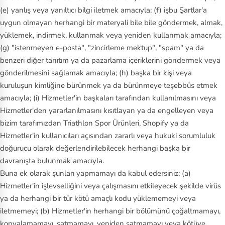
(e) yanlış veya yanıltıcı bilgi iletmek amacıyla; (f) işbu Şartlar'a
uygun olmayan herhangi bir materyali bile bile göndermek, almak,
yüklemek, indirmek, kullanmak veya yeniden kullanmak amacıyla;
(g) "istenmeyen e-posta", "zincirleme mektup", "spam" ya da
benzeri diğer tanıtım ya da pazarlama içeriklerini göndermek veya
gönderilmesini sağlamak amacıyla; (h) başka bir kişi veya
kuruluşun kimliğine bürünmek ya da bürünmeye teşebbüs etmek
amacıyla; (i) Hizmetler'in başkaları tarafından kullanılmasını veya
Hizmetler'den yararlanılmasını kısıtlayan ya da engelleyen veya
bizim tarafımızdan Triathlon Spor Ürünleri, Shopify ya da
Hizmetler'in kullanıcıları açısından zararlı veya hukuki sorumluluk
doğurucu olarak değerlendirilebilecek herhangi başka bir
davranışta bulunmak amacıyla.
Buna ek olarak şunları yapmamayı da kabul edersiniz: (a)
Hizmetler'in işlevselliğini veya çalışmasını etkileyecek şekilde virüs
ya da herhangi bir tür kötü amaçlı kodu yüklememeyi veya
iletmemeyi; (b) Hizmetler'in herhangi bir bölümünü çoğaltmamayı,
kopyalamamayı, satmamayı, yeniden satmamayı veya kötüye