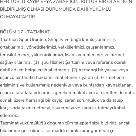
HER TÜRLÜ KAYIP VEYA ZARAR İÇİN, BU TÜR BİR OLASILIĞIN
BİLDİRİLMİŞ OLMASI DURUMUNDA DAHİ YÜKÜMLÜ
OLMAYACAKTIR.
BÖLÜM 17 - TAZMİNAT
Triathlon Spor Ürünleri, Shopify ve bağlı kuruluşlarımızı, iş
ortaklarımızı, yöneticilerimizi, yetkililerimizi, çalışanlarımızı,
temsilcilerimizi, yüklenicilerimizi, lisans verenlerimizi ve hizmet
sağlayıcılarımızı, (1) işbu Hizmet Şartları'nı veya referans olarak
dahil edilen belgeleri ihlal etmeniz, (2) herhangi bir yasayı veya
üçüncü bir tarafın haklarını ihlal etmeniz ya da (3) Hizmetler'e
erişiminiz ve kullanımınız nedeniyle veya bunlardan kaynaklanan,
üçüncü taraflara ödenmesi gereken makul avukat ücretleri de dahil
olmak üzere herhangi bir kayıp, zarar, sorumluluk ya da talep
karşısında tazmin etmeyi, savunmayı ve zararsız tutmayı kabul
edersiniz.
Tazminat yükümlülüğü doğuran tüm talepleri size bildiririz, ancak
bildirimde gecikilmesi, siz maddi olarak zarar görmedikçe