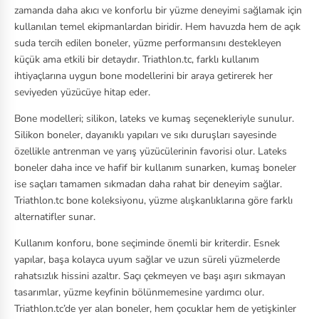
zamanda daha akıcı ve konforlu bir yüzme deneyimi sağlamak için
C
kullanılan temel ekipmanlardan biridir. Hem havuzda hem de açık
suda tercih edilen boneler, yüzme performansını destekleyen
Ea
küçük ama etkili bir detaydır. Triathlon.tc, farklı kullanım
st
ihtiyaçlarına uygun bone modellerini bir araya getirerek her
pa
seviyeden yüzücüye hitap eder.
k
Bone modelleri; silikon, lateks ve kumaş seçenekleriyle sunulur.
Silikon boneler, dayanıklı yapıları ve sıkı duruşları sayesinde
Fa
özellikle antrenman ve yarış yüzücülerinin favorisi olur. Lateks
bc
boneler daha ince ve hafif bir kullanım sunarken, kumaş boneler
ar
ise saçları tamamen sıkmadan daha rahat bir deneyim sağlar.
e
Triathlon.tc bone koleksiyonu, yüzme alışkanlıklarına göre farklı
alternatifler sunar.
Ja
Kullanım konforu, bone seçiminde önemli bir kriterdir. Esnek
ck
yapılar, başa kolayca uyum sağlar ve uzun süreli yüzmelerde
W
rahatsızlık hissini azaltır. Saçı çekmeyen ve başı aşırı sıkmayan
ol
tasarımlar, yüzme keyfinin bölünmemesine yardımcı olur.
Triathlon.tc’de yer alan boneler, hem çocuklar hem de yetişkinler
fs