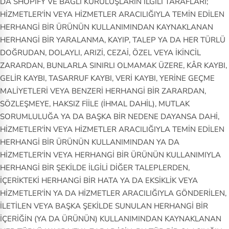
DA SHOPIFY VE BAĞLI KURULUŞLARIN İLGİLİ TARAFLARI;
HİZMETLER'İN VEYA HİZMETLER ARACILIĞIYLA TEMİN EDİLEN
HERHANGİ BİR ÜRÜNÜN KULLANIMINDAN KAYNAKLANAN
HERHANGİ BİR YARALANMA, KAYIP, TALEP YA DA HER TÜRLÜ
DOĞRUDAN, DOLAYLI, ARIZİ, CEZAİ, ÖZEL VEYA İKİNCİL
ZARARDAN, BUNLARLA SINIRLI OLMAMAK ÜZERE, KÂR KAYBI,
GELİR KAYBI, TASARRUF KAYBI, VERİ KAYBI, YERİNE GEÇME
MALİYETLERİ VEYA BENZERİ HERHANGİ BİR ZARARDAN,
SÖZLEŞMEYE, HAKSIZ FİİLE (İHMAL DAHİL), MUTLAK
SORUMLULUĞA YA DA BAŞKA BİR NEDENE DAYANSA DAHİ,
HİZMETLER'İN VEYA HİZMETLER ARACILIĞIYLA TEMİN EDİLEN
HERHANGİ BİR ÜRÜNÜN KULLANIMINDAN YA DA
HİZMETLER'İN VEYA HERHANGİ BİR ÜRÜNÜN KULLANIMIYLA
HERHANGİ BİR ŞEKİLDE İLGİLİ DİĞER TALEPLERDEN,
İÇERİKTEKİ HERHANGİ BİR HATA YA DA EKSİKLİK VEYA
HİZMETLER'İN YA DA HİZMETLER ARACILIĞIYLA GÖNDERİLEN,
İLETİLEN VEYA BAŞKA ŞEKİLDE SUNULAN HERHANGİ BİR
İÇERİĞİN (YA DA ÜRÜNÜN) KULLANIMINDAN KAYNAKLANAN