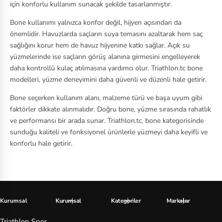
için konforlu kullanım sunacak şekilde tasarlanmıştır.
ki
n
Bone kullanımı yalnızca konfor değil, hijyen açısından da
önemlidir. Havuzlarda saçların suya temasını azaltarak hem saç
Ja
sağlığını korur hem de havuz hijyenine katkı sağlar. Açık su
ns
yüzmelerinde ise saçların görüş alanına girmesini engelleyerek
daha kontrollü kulaç atılmasına yardımcı olur. Triathlon.tc bone
p
modelleri, yüzme deneyimini daha güvenli ve düzenli hale getirir.
or
t
Bone seçerken kullanım alanı, malzeme türü ve başa uyum gibi
faktörler dikkate alınmalıdır. Doğru bone, yüzme sırasında rahatlık
La
ve performansı bir arada sunar. Triathlon.tc, bone kategorisinde
sunduğu kaliteli ve fonksiyonel ürünlerle yüzmeyi daha keyifli ve
co
konforlu hale getirir.
st
e
M
er
Kurumsal
Kurumsal
Kategoriler
Markalar
re
Triathlon Spor