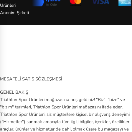
Ürünleri
y
Anonim Şirketi
P
u
m
a
S
al
o
MESAFELİ SATIŞ SÖZLEŞMESİ
m
o
GENEL BAKIŞ
n
Triathlon Spor Ürünleri mağazasına hoş geldiniz! "Biz", "bize" ve
"bizim" terimleri, Triathlon Spor Ürünleri mağazasını ifade eder.
S
Triathlon Spor Ürünleri, siz müşterilere kişisel bir alışveriş deneyimi
au
("Hizmetler") sunmak amacıyla tüm ilgili bilgiler, içerikler, özellikler,
co
araçlar, ürünler ve hizmetler de dahil olmak üzere bu mağazayı ve