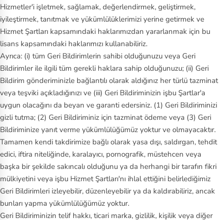
Hizmetler'i işletmek, sağlamak, değerlendirmek, geliştirmek,
iyileştirmek, tanıtmak ve yükümlülüklerimizi yerine getirmek ve
Hizmet Şartları kapsamındaki haklarımızdan yararlanmak için bu
lisans kapsamındaki haklarımızı kullanabiliriz.
Ayrıca: (i) tüm Geri Bildirimlerin sahibi olduğunuzu veya Geri
Bildirimler ile ilgili tüm gerekli haklara sahip olduğunuzu; (ii) Geri
Bildirim gönderiminizle bağlantılı olarak aldığınız her türlü tazminat
veya teşviki açıkladığınızı ve (iii) Geri Bildiriminizin işbu Şartlar'a
uygun olacağını da beyan ve garanti edersiniz. (1) Geri Bildiriminizi
gizli tutma; (2) Geri Bildiriminiz için tazminat ödeme veya (3) Geri
Bildiriminize yanıt verme yükümlülüğümüz yoktur ve olmayacaktır.
Tamamen kendi takdirimize bağlı olarak yasa dışı, saldırgan, tehdit
edici, iftira niteliğinde, karalayıcı, pornografik, müstehcen veya
başka bir şekilde sakıncalı olduğunu ya da herhangi bir tarafın fikri
mülkiyetini veya işbu Hizmet Şartları'nı ihlal ettiğini belirlediğimiz
Geri Bildirimleri izleyebilir, düzenleyebilir ya da kaldırabiliriz, ancak
bunları yapma yükümlülüğümüz yoktur.
Geri Bildiriminizin telif hakkı, ticari marka, gizlilik, kişilik veya diğer