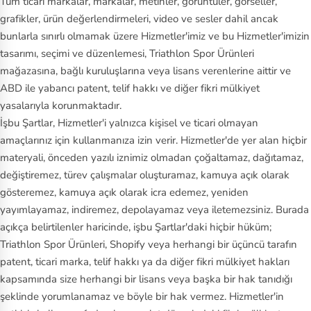
Tüm ticari markalar, markalar, metinler, görüntüler, görseller,
grafikler, ürün değerlendirmeleri, video ve sesler dahil ancak
bunlarla sınırlı olmamak üzere Hizmetler'imiz ve bu Hizmetler'imizin
tasarımı, seçimi ve düzenlemesi, Triathlon Spor Ürünleri
mağazasına, bağlı kuruluşlarına veya lisans verenlerine aittir ve
ABD ile yabancı patent, telif hakkı ve diğer fikri mülkiyet
yasalarıyla korunmaktadır.
İşbu Şartlar, Hizmetler'i yalnızca kişisel ve ticari olmayan
amaçlarınız için kullanmanıza izin verir. Hizmetler'de yer alan hiçbir
materyali, önceden yazılı iznimiz olmadan çoğaltamaz, dağıtamaz,
değiştiremez, türev çalışmalar oluşturamaz, kamuya açık olarak
gösteremez, kamuya açık olarak icra edemez, yeniden
yayımlayamaz, indiremez, depolayamaz veya iletemezsiniz. Burada
açıkça belirtilenler haricinde, işbu Şartlar'daki hiçbir hüküm;
Triathlon Spor Ürünleri, Shopify veya herhangi bir üçüncü tarafın
patent, ticari marka, telif hakkı ya da diğer fikri mülkiyet hakları
kapsamında size herhangi bir lisans veya başka bir hak tanıdığı
şeklinde yorumlanamaz ve böyle bir hak vermez. Hizmetler'in