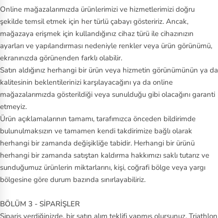
V
Online mağazalarımızda ürünlerimizi ve hizmetlerimizi doğru
şekilde temsil etmek için her türlü çabayı gösteririz. Ancak,
an
mağazaya erişmek için kullandığınız cihaz türü ile cihazınızın
s
ayarları ve yapılandırması nedeniyle renkler veya ürün görünümü,
Vi
ekranınızda görünenden farklı olabilir.
Satın aldığınız herhangi bir ürün veya hizmetin görünümünün ya da
ct
kalitesinin beklentilerinizi karşılayacağını ya da online
or
mağazalarımızda gösterildiği veya sunulduğu gibi olacağını garanti
in
etmeyiz.
ox
Ürün açıklamalarının tamamı, tarafımızca önceden bildirimde
bulunulmaksızın ve tamamen kendi takdirimize bağlı olarak
herhangi bir zamanda değişikliğe tabidir. Herhangi bir ürünü
herhangi bir zamanda satıştan kaldırma hakkımızı saklı tutarız ve
sunduğumuz ürünlerin miktarlarını, kişi, coğrafi bölge veya yargı
bölgesine göre durum bazında sınırlayabiliriz.
BÖLÜM 3 - SİPARİŞLER
Sipariş verdiğinizde, bir satın alım teklifi yapmış olursunuz. Triathlon