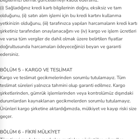
bilgilerinizi derhal güncellemeyi kabul edersiniz.
(i) Sağladığınız kredi kartı bilgilerinin doğru, eksiksiz ve tam
olduğunu, (ii) satın alım işlemi için bu kredi kartını kullanma
yetkinizin olduğunu, (iii) tarafınızca yapılan harcamaların kredi kartı
şirketiniz tarafından onaylanacağını ve (iv) kargo ve işlem ücretleri
ve varsa tüm vergiler de dahil olmak üzere belirtilen fiyatlar
doğrultusunda harcamaları ödeyeceğinizi beyan ve garanti
edersiniz.
BÖLÜM 5 - KARGO VE TESLİMAT
Kargo ve teslimat gecikmelerinden sorumlu tutulamayız. Tüm
teslimat süreleri yalnızca tahmini olup garanti edilmez. Kargo
şirketlerinden, gümrük işlemlerinden veya kontrolümüz dışındaki
durumlardan kaynaklanan gecikmelerden sorumlu tutulamayız.
Ürünleri kargo şirketine aktardığımızda, mülkiyet ve kayıp riski size
geçer.
BÖLÜM 6 - FİKRİ MÜLKİYET