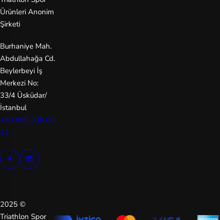
ll
Ürünleri Anonim
Şirketi
N
e
Burhaniye Mah.
w
Abdullahağa Cd.
B
Beylerbeyi İş
al
Merkezi No:
an
33/4 Üsküdar/
ce
İstanbul
+90 850 308 00
Ni
12
ke
A
cc
O
ak
2025 ©
le
Triathlon Spor