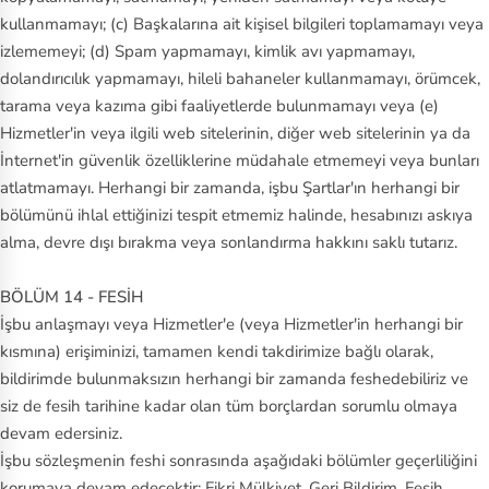
kullanmamayı; (c) Başkalarına ait kişisel bilgileri toplamamayı veya
izlememeyi; (d) Spam yapmamayı, kimlik avı yapmamayı,
dolandırıcılık yapmamayı, hileli bahaneler kullanmamayı, örümcek,
tarama veya kazıma gibi faaliyetlerde bulunmamayı veya (e)
Hizmetler'in veya ilgili web sitelerinin, diğer web sitelerinin ya da
İnternet'in güvenlik özelliklerine müdahale etmemeyi veya bunları
atlatmamayı. Herhangi bir zamanda, işbu Şartlar'ın herhangi bir
bölümünü ihlal ettiğinizi tespit etmemiz halinde, hesabınızı askıya
alma, devre dışı bırakma veya sonlandırma hakkını saklı tutarız.
BÖLÜM 14 - FESİH
İşbu anlaşmayı veya Hizmetler'e (veya Hizmetler'in herhangi bir
kısmına) erişiminizi, tamamen kendi takdirimize bağlı olarak,
bildirimde bulunmaksızın herhangi bir zamanda feshedebiliriz ve
siz de fesih tarihine kadar olan tüm borçlardan sorumlu olmaya
devam edersiniz.
İşbu sözleşmenin feshi sonrasında aşağıdaki bölümler geçerliliğini
korumaya devam edecektir: Fikri Mülkiyet, Geri Bildirim, Fesih,