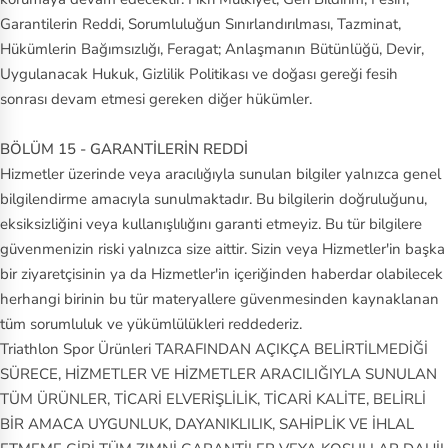
Garantilerin Reddi, Sorumluluğun Sınırlandırılması, Tazminat,
Hükümlerin Bağımsızlığı, Feragat; Anlaşmanın Bütünlüğü, Devir,
Uygulanacak Hukuk, Gizlilik Politikası ve doğası gereği fesih
sonrası devam etmesi gereken diğer hükümler.
BÖLÜM 15 - GARANTİLERİN REDDİ
Hizmetler üzerinde veya aracılığıyla sunulan bilgiler yalnızca genel
bilgilendirme amacıyla sunulmaktadır. Bu bilgilerin doğruluğunu,
eksiksizliğini veya kullanışlılığını garanti etmeyiz. Bu tür bilgilere
güvenmenizin riski yalnızca size aittir. Sizin veya Hizmetler'in başka
bir ziyaretçisinin ya da Hizmetler'in içeriğinden haberdar olabilecek
herhangi birinin bu tür materyallere güvenmesinden kaynaklanan
tüm sorumluluk ve yükümlülükleri reddederiz.
Triathlon Spor Ürünleri TARAFINDAN AÇIKÇA BELİRTİLMEDİĞİ
SÜRECE, HİZMETLER VE HİZMETLER ARACILIĞIYLA SUNULAN
TÜM ÜRÜNLER, TİCARİ ELVERİŞLİLİK, TİCARİ KALİTE, BELİRLİ
BİR AMACA UYGUNLUK, DAYANIKLILIK, SAHİPLİK VE İHLAL