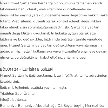
İşbu Hizmet Şartları'nın herhangi bir bölümünü, tamamen kendi
takdirimize bağlı olarak, web sitemizde güncellemeler ve
değişiklikler yayınlayarak güncelleme veya değiştirme hakkını saklı
tutarız. Web sitemizi düzenli olarak kontrol ederek değişiklikleri
takip etmek sizin sorumluluğunuzdadır. İşbu Şartlar'da yapılan
önemli değişiklikleri, uygulanabilir hukuka uygun olarak size
bildiririz ve bu değişiklikler, bildirimde belirtilen tarihte yürürlüğe
girer. Hizmet Şartları'nda yapılan değişikliklerin yayımlanmasının
ardından Hizmetler'i kullanmaya veya Hizmetler'e erişmeye devam
etmeniz, bu değişiklikleri kabul ettiğiniz anlamına gelir.
BÖLÜM 24 - İLETİŞİM BİLGİLERİ
Hizmet Şartları ile ilgili sorularınızı bize info@triathlon.tc adresinden
iletebilirsiniz.
İletişim bilgilerimiz aşağıda yayınlanmıştır:
Triathlon Spor Ürünleri
info@triathlon.tc
Burhaniye, Burhaniye Abdullahağa Cd. Beylerbeyi İş Merkezi No: