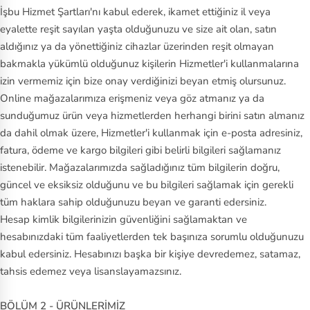
İşbu Hizmet Şartları'nı kabul ederek, ikamet ettiğiniz il veya
m
eyalette reşit sayılan yaşta olduğunuzu ve size ait olan, satın
b
aldığınız ya da yönettiğiniz cihazlar üzerinden reşit olmayan
er
bakmakla yükümlü olduğunuz kişilerin Hizmetler'i kullanmalarına
la
izin vermemiz için bize onay verdiğinizi beyan etmiş olursunuz.
n
Online mağazalarımıza erişmeniz veya göz atmanız ya da
d
sunduğumuz ürün veya hizmetlerden herhangi birini satın almanız
da dahil olmak üzere, Hizmetler'i kullanmak için e-posta adresiniz,
U
fatura, ödeme ve kargo bilgileri gibi belirli bilgileri sağlamanız
n
istenebilir. Mağazalarımızda sağladığınız tüm bilgilerin doğru,
d
güncel ve eksiksiz olduğunu ve bu bilgileri sağlamak için gerekli
er
tüm haklara sahip olduğunuzu beyan ve garanti edersiniz.
A
Hesap kimlik bilgilerinizin güvenliğini sağlamaktan ve
r
hesabınızdaki tüm faaliyetlerden tek başınıza sorumlu olduğunuzu
m
kabul edersiniz. Hesabınızı başka bir kişiye devredemez, satamaz,
o
tahsis edemez veya lisanslayamazsınız.
ur
BÖLÜM 2 - ÜRÜNLERİMİZ