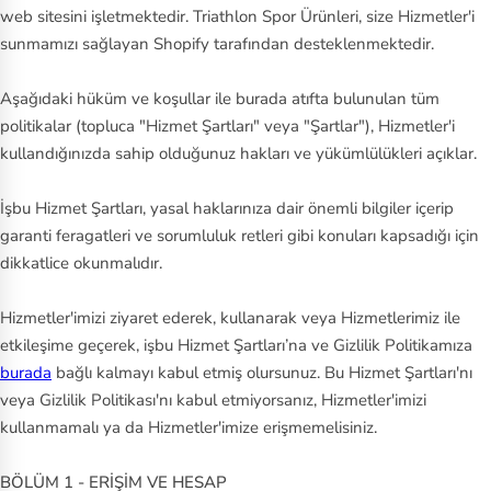
ny
web sitesini işletmektedir. Triathlon Spor Ürünleri, size Hizmetler'i
sunmamızı sağlayan Shopify tarafından desteklenmektedir.
S
ke
Aşağıdaki hüküm ve koşullar ile burada atıfta bulunulan tüm
ch
politikalar (topluca "Hizmet Şartları" veya "Şartlar"), Hizmetler'i
er
kullandığınızda sahip olduğunuz hakları ve yükümlülükleri açıklar.
s
İşbu Hizmet Şartları, yasal haklarınıza dair önemli bilgiler içerip
Sl
garanti feragatleri ve sorumluluk retleri gibi konuları kapsadığı için
a
dikkatlice okunmalıdır.
m
Hizmetler'imizi ziyaret ederek, kullanarak veya Hizmetlerimiz ile
St
etkileşime geçerek, işbu Hizmet Şartları’na ve Gizlilik Politikamıza
burada
an
bağlı kalmayı kabul etmiş olursunuz. Bu Hizmet Şartları'nı
veya Gizlilik Politikası'nı kabul etmiyorsanız, Hizmetler'imizi
le
kullanmamalı ya da Hizmetler'imize erişmemelisiniz.
y
BÖLÜM 1 - ERİŞİM VE HESAP
Ti