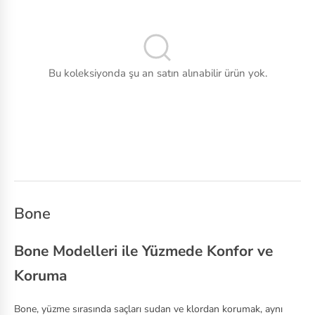
ok
Tenis
s
Voleybol
C
Bu koleksiyonda şu an satın alınabilir ürün yok.
as
io
C
o
nv
er
se
Bone
Cr
Bone Modelleri ile Yüzmede Konfor ve
oc
Koruma
s
Bone, yüzme sırasında saçları sudan ve klordan korumak, aynı
D